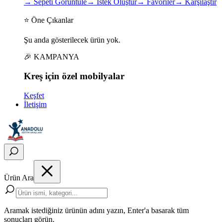
→
Sepeti Görüntüle
→
İstek Oluştur
→
Favoriler
→
Karşılaştır
⭐ Öne Çıkanlar
Şu anda gösterilecek ürün yok.
🎉 KAMPANYA
Kreş için
özel
mobilyalar
Keşfet
İletişim
Ürün Ara
Aramak istediğiniz ürünün adını yazın, Enter'a basarak tüm
sonuçları görün.