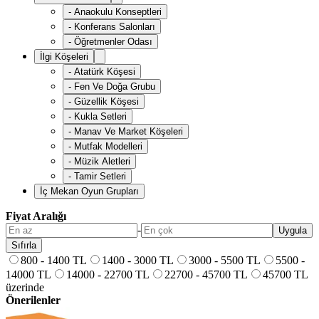
-
Anaokulu Konseptleri
-
Konferans Salonları
-
Öğretmenler Odası
İlgi Köşeleri
-
Atatürk Köşesi
-
Fen Ve Doğa Grubu
-
Güzellik Köşesi
-
Kukla Setleri
-
Manav Ve Market Köşeleri
-
Mutfak Modelleri
-
Müzik Aletleri
-
Tamir Setleri
İç Mekan Oyun Grupları
Fiyat Aralığı
-
Uygula
Sıfırla
800 - 1400 TL
1400 - 3000 TL
3000 - 5500 TL
5500 -
14000 TL
14000 - 22700 TL
22700 - 45700 TL
45700 TL
üzerinde
Önerilenler