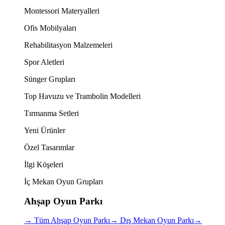
Montessori Materyalleri
Ofis Mobilyaları
Rehabilitasyon Malzemeleri
Spor Aletleri
Sünger Grupları
Top Havuzu ve Trambolin Modelleri
Tırmanma Setleri
Yeni Ürünler
Özel Tasarımlar
İlgi Köşeleri
İç Mekan Oyun Grupları
Ahşap Oyun Parkı
→
Tüm Ahşap Oyun Parkı
→
Dış Mekan Oyun Parkı
→