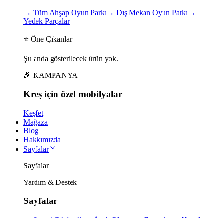
→
Tüm Ahşap Oyun Parkı
→
Dış Mekan Oyun Parkı
→
Yedek Parçalar
⭐ Öne Çıkanlar
Şu anda gösterilecek ürün yok.
🎉 KAMPANYA
Kreş için
özel
mobilyalar
Keşfet
Mağaza
Blog
Hakkımızda
Sayfalar
Sayfalar
Yardım & Destek
Sayfalar