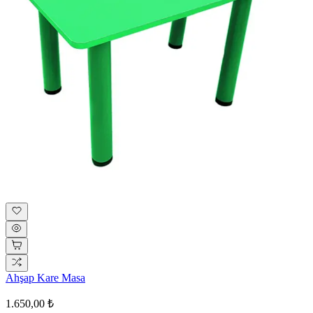
Ahşap Kare Masa
1.650,00 ₺