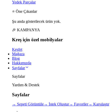
Yedek Parçalar
⭐ Öne Çıkanlar
Şu anda gösterilecek ürün yok.
🎉 KAMPANYA
Kreş için
özel
mobilyalar
Keşfet
Mağaza
Blog
Hakkımızda
Sayfalar
Sayfalar
Yardım & Destek
Sayfalar
→
Sepeti Görüntüle
→
İstek Oluştur
→
Favoriler
→
Karşılaştır