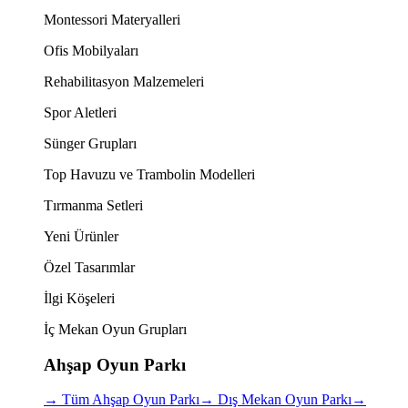
Montessori Materyalleri
Ofis Mobilyaları
Rehabilitasyon Malzemeleri
Spor Aletleri
Sünger Grupları
Top Havuzu ve Trambolin Modelleri
Tırmanma Setleri
Yeni Ürünler
Özel Tasarımlar
İlgi Köşeleri
İç Mekan Oyun Grupları
Ahşap Oyun Parkı
→
Tüm Ahşap Oyun Parkı
→
Dış Mekan Oyun Parkı
→