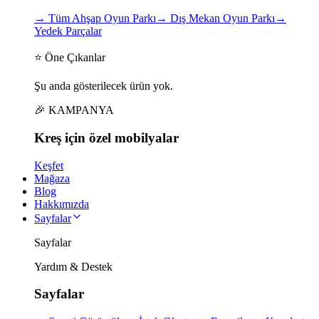
→
Tüm Ahşap Oyun Parkı
→
Dış Mekan Oyun Parkı
→
Yedek Parçalar
⭐ Öne Çıkanlar
Şu anda gösterilecek ürün yok.
🎉 KAMPANYA
Kreş için
özel
mobilyalar
Keşfet
Mağaza
Blog
Hakkımızda
Sayfalar
Sayfalar
Yardım & Destek
Sayfalar