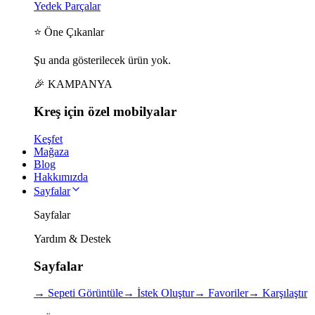
Yedek Parçalar
⭐ Öne Çıkanlar
Şu anda gösterilecek ürün yok.
🎉 KAMPANYA
Kreş için
özel
mobilyalar
Keşfet
Mağaza
Blog
Hakkımızda
Sayfalar
Sayfalar
Yardım & Destek
Sayfalar
→
Sepeti Görüntüle
→
İstek Oluştur
→
Favoriler
→
Karşılaştır