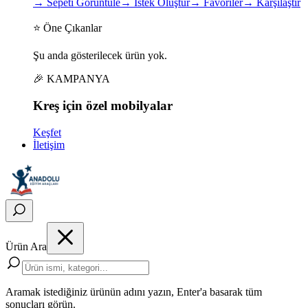
→
Sepeti Görüntüle
→
İstek Oluştur
→
Favoriler
→
Karşılaştır
⭐ Öne Çıkanlar
Şu anda gösterilecek ürün yok.
🎉 KAMPANYA
Kreş için
özel
mobilyalar
Keşfet
İletişim
Ürün Ara
Aramak istediğiniz ürünün adını yazın, Enter'a basarak tüm
sonuçları görün.