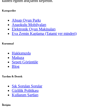
kaliteli eğitim araçlarını keşfedin.
Kategoriler
Ahşap Oyun Parkı
Anaokulu Mobilyaları
Elektronik Oyun Makinaları
Eva Zemin Kaplama (Tatami yer minderi)
Kurumsal
Hakkımızda
Mağaza
Sepeti Görüntüle
Blog
Yardım & Destek
Sık Sorulan Sorular
Gizlilik Politikası
Kullanım Şartları
İletişim