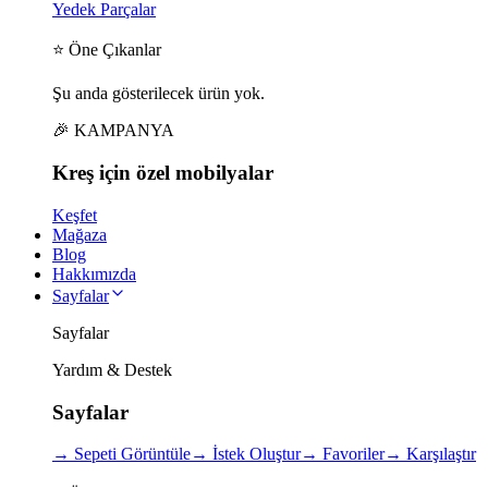
Yedek Parçalar
⭐ Öne Çıkanlar
Şu anda gösterilecek ürün yok.
🎉 KAMPANYA
Kreş için
özel
mobilyalar
Keşfet
Mağaza
Blog
Hakkımızda
Sayfalar
Sayfalar
Yardım & Destek
Sayfalar
→
Sepeti Görüntüle
→
İstek Oluştur
→
Favoriler
→
Karşılaştır