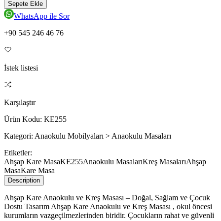
Sepete Ekle
WhatsApp ile Sor
+90 545 246 46 76
İstek listesi
Karşılaştır
Ürün Kodu:
KE255
Kategori:
Anaokulu Mobilyaları > Anaokulu Masaları
Etiketler:
Ahşap Kare Masa
KE255
Anaokulu Masaları
Kreş Masaları
Ahşap
Masa
Kare Masa
Description
Ahşap Kare Anaokulu ve Kreş Masası – Doğal, Sağlam ve Çocuk
Dostu Tasarım Ahşap Kare Anaokulu ve Kreş Masası , okul öncesi
kurumların vazgeçilmezlerinden biridir. Çocukların rahat ve güvenli