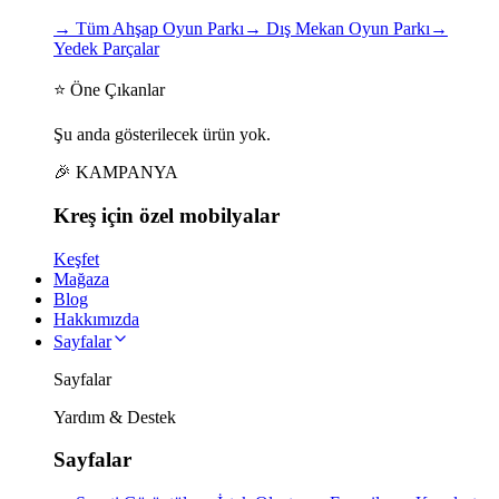
→
Tüm Ahşap Oyun Parkı
→
Dış Mekan Oyun Parkı
→
Yedek Parçalar
⭐ Öne Çıkanlar
Şu anda gösterilecek ürün yok.
🎉 KAMPANYA
Kreş için
özel
mobilyalar
Keşfet
Mağaza
Blog
Hakkımızda
Sayfalar
Sayfalar
Yardım & Destek
Sayfalar