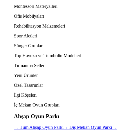
Montessori Materyalleri
Ofis Mobilyaları
Rehabilitasyon Malzemeleri
Spor Aletleri
Sünger Grupları
Top Havuzu ve Trambolin Modelleri
Tırmanma Setleri
Yeni Ürünler
Özel Tasarımlar
İlgi Köşeleri
İç Mekan Oyun Grupları
Ahşap Oyun Parkı
→
Tüm Ahşap Oyun Parkı
→
Dış Mekan Oyun Parkı
→