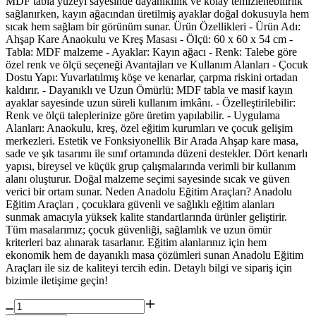
MDF tabla yüzeyi sayesinde dayanıklılık ve kolay temizlenebilirlik
sağlanırken, kayın ağacından üretilmiş ayaklar doğal dokusuyla hem
sıcak hem sağlam bir görünüm sunar. Ürün Özellikleri - Ürün Adı:
Ahşap Kare Anaokulu ve Kreş Masası - Ölçü: 60 x 60 x 54 cm -
Tabla: MDF malzeme - Ayaklar: Kayın ağacı - Renk: Talebe göre
özel renk ve ölçü seçeneği Avantajları ve Kullanım Alanları - Çocuk
Dostu Yapı: Yuvarlatılmış köşe ve kenarlar, çarpma riskini ortadan
kaldırır. - Dayanıklı ve Uzun Ömürlü: MDF tabla ve masif kayın
ayaklar sayesinde uzun süreli kullanım imkânı. - Özelleştirilebilir:
Renk ve ölçü taleplerinize göre üretim yapılabilir. - Uygulama
Alanları: Anaokulu, kreş, özel eğitim kurumları ve çocuk gelişim
merkezleri. Estetik ve Fonksiyonellik Bir Arada Ahşap kare masa,
sade ve şık tasarımı ile sınıf ortamında düzeni destekler. Dört kenarlı
yapısı, bireysel ve küçük grup çalışmalarında verimli bir kullanım
alanı oluşturur. Doğal malzeme seçimi sayesinde sıcak ve güven
verici bir ortam sunar. Neden Anadolu Eğitim Araçları? Anadolu
Eğitim Araçları , çocuklara güvenli ve sağlıklı eğitim alanları
sunmak amacıyla yüksek kalite standartlarında ürünler geliştirir.
Tüm masalarımız; çocuk güvenliği, sağlamlık ve uzun ömür
kriterleri baz alınarak tasarlanır. Eğitim alanlarınız için hem
ekonomik hem de dayanıklı masa çözümleri sunan Anadolu Eğitim
Araçları ile siz de kaliteyi tercih edin. Detaylı bilgi ve sipariş için
bizimle iletişime geçin!