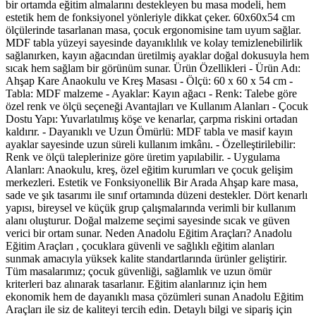
bir ortamda eğitim almalarını destekleyen bu masa modeli, hem
estetik hem de fonksiyonel yönleriyle dikkat çeker. 60x60x54 cm
ölçülerinde tasarlanan masa, çocuk ergonomisine tam uyum sağlar.
MDF tabla yüzeyi sayesinde dayanıklılık ve kolay temizlenebilirlik
sağlanırken, kayın ağacından üretilmiş ayaklar doğal dokusuyla hem
sıcak hem sağlam bir görünüm sunar. Ürün Özellikleri - Ürün Adı:
Ahşap Kare Anaokulu ve Kreş Masası - Ölçü: 60 x 60 x 54 cm -
Tabla: MDF malzeme - Ayaklar: Kayın ağacı - Renk: Talebe göre
özel renk ve ölçü seçeneği Avantajları ve Kullanım Alanları - Çocuk
Dostu Yapı: Yuvarlatılmış köşe ve kenarlar, çarpma riskini ortadan
kaldırır. - Dayanıklı ve Uzun Ömürlü: MDF tabla ve masif kayın
ayaklar sayesinde uzun süreli kullanım imkânı. - Özelleştirilebilir:
Renk ve ölçü taleplerinize göre üretim yapılabilir. - Uygulama
Alanları: Anaokulu, kreş, özel eğitim kurumları ve çocuk gelişim
merkezleri. Estetik ve Fonksiyonellik Bir Arada Ahşap kare masa,
sade ve şık tasarımı ile sınıf ortamında düzeni destekler. Dört kenarlı
yapısı, bireysel ve küçük grup çalışmalarında verimli bir kullanım
alanı oluşturur. Doğal malzeme seçimi sayesinde sıcak ve güven
verici bir ortam sunar. Neden Anadolu Eğitim Araçları? Anadolu
Eğitim Araçları , çocuklara güvenli ve sağlıklı eğitim alanları
sunmak amacıyla yüksek kalite standartlarında ürünler geliştirir.
Tüm masalarımız; çocuk güvenliği, sağlamlık ve uzun ömür
kriterleri baz alınarak tasarlanır. Eğitim alanlarınız için hem
ekonomik hem de dayanıklı masa çözümleri sunan Anadolu Eğitim
Araçları ile siz de kaliteyi tercih edin. Detaylı bilgi ve sipariş için