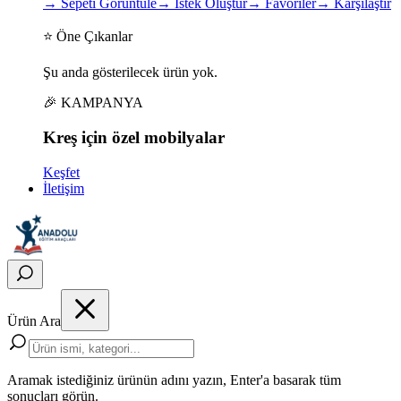
→
Sepeti Görüntüle
→
İstek Oluştur
→
Favoriler
→
Karşılaştır
⭐ Öne Çıkanlar
Şu anda gösterilecek ürün yok.
🎉 KAMPANYA
Kreş için
özel
mobilyalar
Keşfet
İletişim
Ürün Ara
Aramak istediğiniz ürünün adını yazın, Enter'a basarak tüm
sonuçları görün.