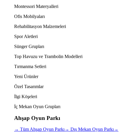
Montessori Materyalleri
Ofis Mobilyaları
Rehabilitasyon Malzemeleri
Spor Aletleri
Sünger Grupları
Top Havuzu ve Trambolin Modelleri
Tırmanma Setleri
Yeni Ürünler
Özel Tasarımlar
İlgi Köşeleri
İç Mekan Oyun Grupları
Ahşap Oyun Parkı
→
Tüm Ahşap Oyun Parkı
→
Dış Mekan Oyun Parkı
→