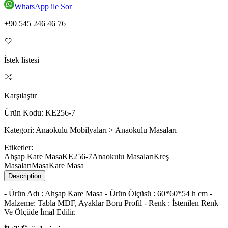
WhatsApp ile Sor
+90 545 246 46 76
İstek listesi
Karşılaştır
Ürün Kodu:
KE256-7
Kategori:
Anaokulu Mobilyaları > Anaokulu Masaları
Etiketler:
Ahşap Kare Masa
KE256-7
Anaokulu Masaları
Kreş
Masaları
Masa
Kare Masa
Description
- Ürün Adı : Ahşap Kare Masa - Ürün Ölçüsü : 60*60*54 h cm -
Malzeme: Tabla MDF, Ayaklar Boru Profil - Renk : İstenilen Renk
Ve Ölçüde İmal Edilir.