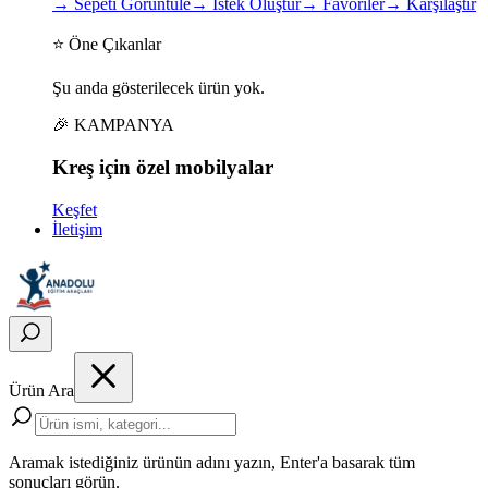
→
Sepeti Görüntüle
→
İstek Oluştur
→
Favoriler
→
Karşılaştır
⭐ Öne Çıkanlar
Şu anda gösterilecek ürün yok.
🎉 KAMPANYA
Kreş için
özel
mobilyalar
Keşfet
İletişim
Ürün Ara
Aramak istediğiniz ürünün adını yazın, Enter'a basarak tüm
sonuçları görün.