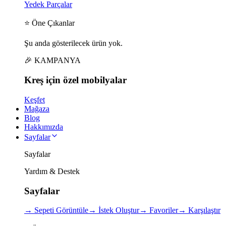
Yedek Parçalar
⭐ Öne Çıkanlar
Şu anda gösterilecek ürün yok.
🎉 KAMPANYA
Kreş için
özel
mobilyalar
Keşfet
Mağaza
Blog
Hakkımızda
Sayfalar
Sayfalar
Yardım & Destek
Sayfalar
→
Sepeti Görüntüle
→
İstek Oluştur
→
Favoriler
→
Karşılaştır