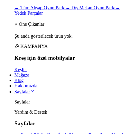
→
Tüm Ahşap Oyun Parkı
→
Dış Mekan Oyun Parkı
→
Yedek Parçalar
⭐ Öne Çıkanlar
Şu anda gösterilecek ürün yok.
🎉 KAMPANYA
Kreş için
özel
mobilyalar
Keşfet
Mağaza
Blog
Hakkımızda
Sayfalar
Sayfalar
Yardım & Destek
Sayfalar