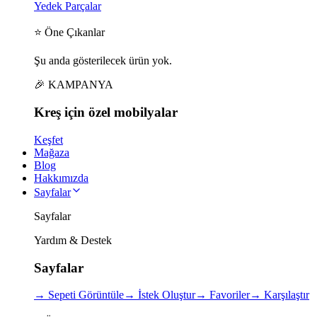
Yedek Parçalar
⭐ Öne Çıkanlar
Şu anda gösterilecek ürün yok.
🎉 KAMPANYA
Kreş için
özel
mobilyalar
Keşfet
Mağaza
Blog
Hakkımızda
Sayfalar
Sayfalar
Yardım & Destek
Sayfalar
→
Sepeti Görüntüle
→
İstek Oluştur
→
Favoriler
→
Karşılaştır