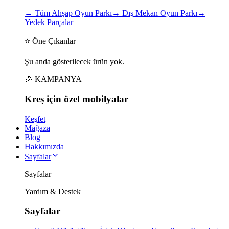
→
Tüm Ahşap Oyun Parkı
→
Dış Mekan Oyun Parkı
→
Yedek Parçalar
⭐ Öne Çıkanlar
Şu anda gösterilecek ürün yok.
🎉 KAMPANYA
Kreş için
özel
mobilyalar
Keşfet
Mağaza
Blog
Hakkımızda
Sayfalar
Sayfalar
Yardım & Destek
Sayfalar