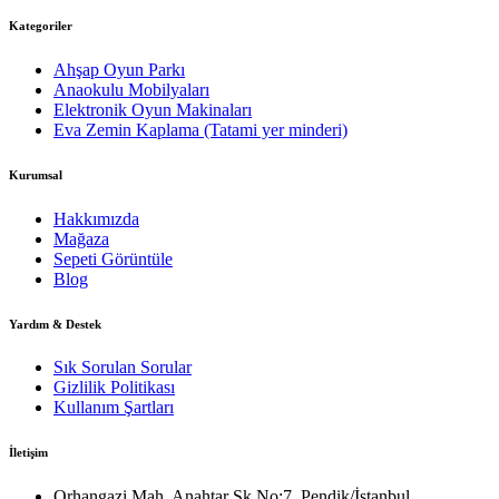
Kategoriler
Ahşap Oyun Parkı
Anaokulu Mobilyaları
Elektronik Oyun Makinaları
Eva Zemin Kaplama (Tatami yer minderi)
Kurumsal
Hakkımızda
Mağaza
Sepeti Görüntüle
Blog
Yardım & Destek
Sık Sorulan Sorular
Gizlilik Politikası
Kullanım Şartları
İletişim
Orhangazi Mah. Anahtar Sk No:7, Pendik/İstanbul