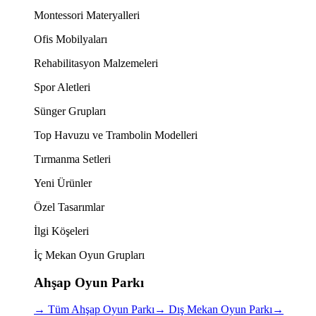
Montessori Materyalleri
Ofis Mobilyaları
Rehabilitasyon Malzemeleri
Spor Aletleri
Sünger Grupları
Top Havuzu ve Trambolin Modelleri
Tırmanma Setleri
Yeni Ürünler
Özel Tasarımlar
İlgi Köşeleri
İç Mekan Oyun Grupları
Ahşap Oyun Parkı
→
Tüm Ahşap Oyun Parkı
→
Dış Mekan Oyun Parkı
→