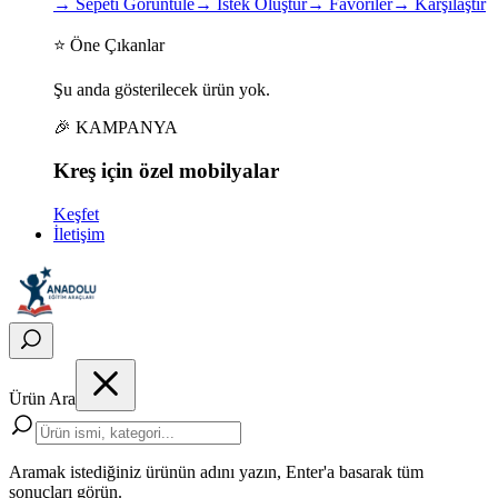
→
Sepeti Görüntüle
→
İstek Oluştur
→
Favoriler
→
Karşılaştır
⭐ Öne Çıkanlar
Şu anda gösterilecek ürün yok.
🎉 KAMPANYA
Kreş için
özel
mobilyalar
Keşfet
İletişim
Ürün Ara
Aramak istediğiniz ürünün adını yazın, Enter'a basarak tüm
sonuçları görün.