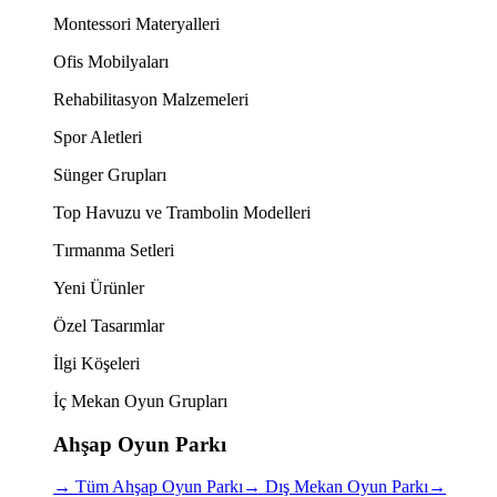
Montessori Materyalleri
Ofis Mobilyaları
Rehabilitasyon Malzemeleri
Spor Aletleri
Sünger Grupları
Top Havuzu ve Trambolin Modelleri
Tırmanma Setleri
Yeni Ürünler
Özel Tasarımlar
İlgi Köşeleri
İç Mekan Oyun Grupları
Ahşap Oyun Parkı
→
Tüm Ahşap Oyun Parkı
→
Dış Mekan Oyun Parkı
→