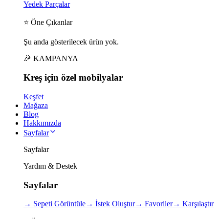
Yedek Parçalar
⭐ Öne Çıkanlar
Şu anda gösterilecek ürün yok.
🎉 KAMPANYA
Kreş için
özel
mobilyalar
Keşfet
Mağaza
Blog
Hakkımızda
Sayfalar
Sayfalar
Yardım & Destek
Sayfalar
→
Sepeti Görüntüle
→
İstek Oluştur
→
Favoriler
→
Karşılaştır