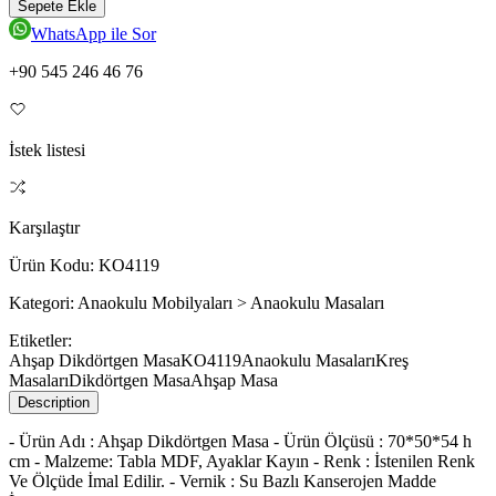
Sepete Ekle
WhatsApp ile Sor
+90 545 246 46 76
İstek listesi
Karşılaştır
Ürün Kodu:
KO4119
Kategori:
Anaokulu Mobilyaları > Anaokulu Masaları
Etiketler:
Ahşap Dikdörtgen Masa
KO4119
Anaokulu Masaları
Kreş
Masaları
Dikdörtgen Masa
Ahşap Masa
Description
- Ürün Adı : Ahşap Dikdörtgen Masa - Ürün Ölçüsü : 70*50*54 h
cm - Malzeme: Tabla MDF, Ayaklar Kayın - Renk : İstenilen Renk
Ve Ölçüde İmal Edilir. - Vernik : Su Bazlı Kanserojen Madde