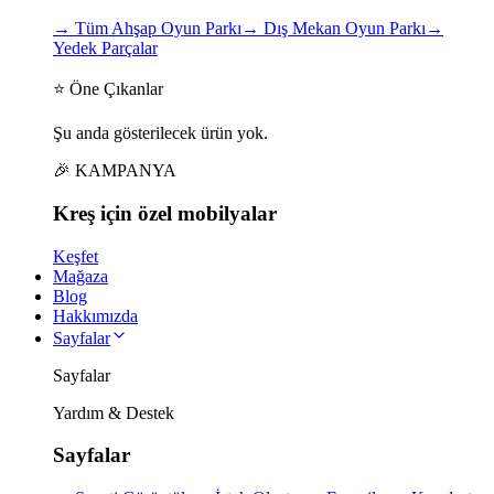
→
Tüm Ahşap Oyun Parkı
→
Dış Mekan Oyun Parkı
→
Yedek Parçalar
⭐ Öne Çıkanlar
Şu anda gösterilecek ürün yok.
🎉 KAMPANYA
Kreş için
özel
mobilyalar
Keşfet
Mağaza
Blog
Hakkımızda
Sayfalar
Sayfalar
Yardım & Destek
Sayfalar