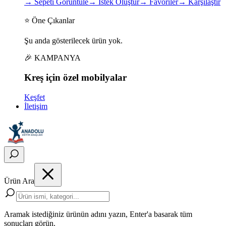
→
Sepeti Görüntüle
→
İstek Oluştur
→
Favoriler
→
Karşılaştır
⭐ Öne Çıkanlar
Şu anda gösterilecek ürün yok.
🎉 KAMPANYA
Kreş için
özel
mobilyalar
Keşfet
İletişim
Ürün Ara
Aramak istediğiniz ürünün adını yazın, Enter'a basarak tüm
sonuçları görün.