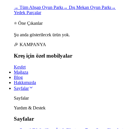
→
Tüm Ahşap Oyun Parkı
→
Dış Mekan Oyun Parkı
→
Yedek Parçalar
⭐ Öne Çıkanlar
Şu anda gösterilecek ürün yok.
🎉 KAMPANYA
Kreş için
özel
mobilyalar
Keşfet
Mağaza
Blog
Hakkımızda
Sayfalar
Sayfalar
Yardım & Destek
Sayfalar