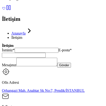
İletişim
Anasayfa
İletişim
İletişim
İsminiz
*
E-posta
*
Mesajınız
Gönder
Ofis Adresi
Orhangazi Mah. Anahtar Sk No:7, Pendik/İSTANBUL