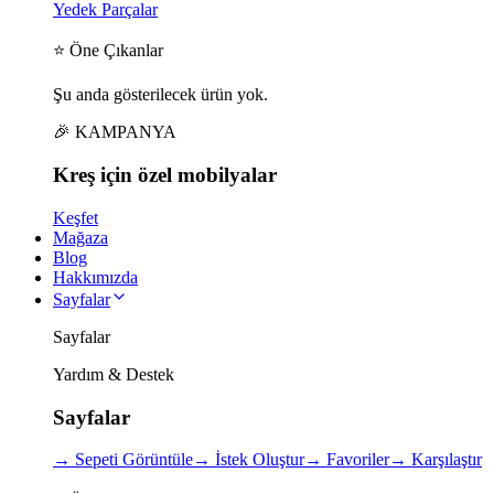
Yedek Parçalar
⭐ Öne Çıkanlar
Şu anda gösterilecek ürün yok.
🎉 KAMPANYA
Kreş için
özel
mobilyalar
Keşfet
Mağaza
Blog
Hakkımızda
Sayfalar
Sayfalar
Yardım & Destek
Sayfalar
→
Sepeti Görüntüle
→
İstek Oluştur
→
Favoriler
→
Karşılaştır