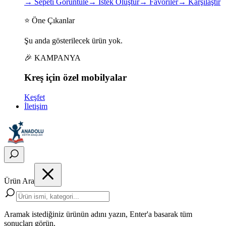
→
Sepeti Görüntüle
→
İstek Oluştur
→
Favoriler
→
Karşılaştır
⭐ Öne Çıkanlar
Şu anda gösterilecek ürün yok.
🎉 KAMPANYA
Kreş için
özel
mobilyalar
Keşfet
İletişim
Ürün Ara
Aramak istediğiniz ürünün adını yazın, Enter'a basarak tüm
sonuçları görün.