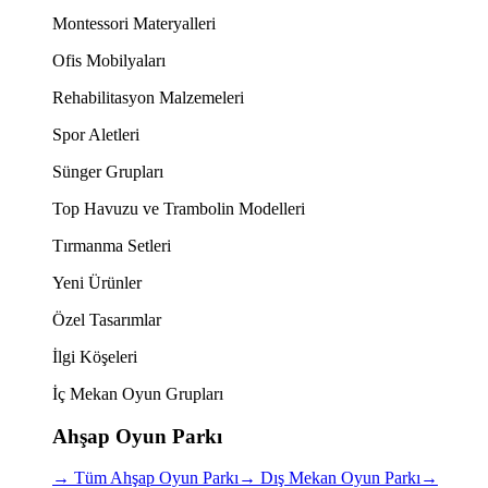
Montessori Materyalleri
Ofis Mobilyaları
Rehabilitasyon Malzemeleri
Spor Aletleri
Sünger Grupları
Top Havuzu ve Trambolin Modelleri
Tırmanma Setleri
Yeni Ürünler
Özel Tasarımlar
İlgi Köşeleri
İç Mekan Oyun Grupları
Ahşap Oyun Parkı
→
Tüm Ahşap Oyun Parkı
→
Dış Mekan Oyun Parkı
→