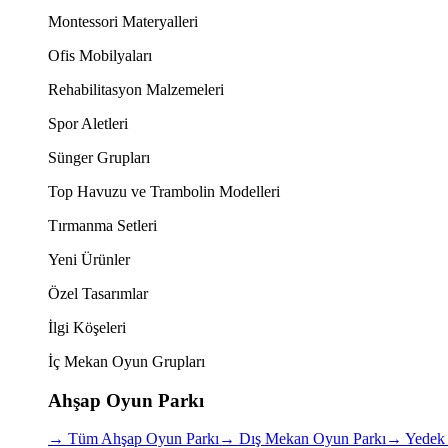
Montessori Materyalleri
Ofis Mobilyaları
Rehabilitasyon Malzemeleri
Spor Aletleri
Sünger Grupları
Top Havuzu ve Trambolin Modelleri
Tırmanma Setleri
Yeni Ürünler
Özel Tasarımlar
İlgi Köşeleri
İç Mekan Oyun Grupları
Ahşap Oyun Parkı
→
Tüm Ahşap Oyun Parkı
→
Dış Mekan Oyun Parkı
→
Yedek 