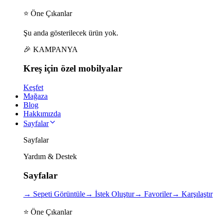
⭐ Öne Çıkanlar
Şu anda gösterilecek ürün yok.
🎉 KAMPANYA
Kreş için
özel
mobilyalar
Keşfet
Mağaza
Blog
Hakkımızda
Sayfalar
Sayfalar
Yardım & Destek
Sayfalar
→
Sepeti Görüntüle
→
İstek Oluştur
→
Favoriler
→
Karşılaştır
⭐ Öne Çıkanlar