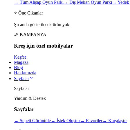
→
Tüm Ahşap Oyun Parkı
→
Dış Mekan Oyun Parkı
→
Yedek 
⭐ Öne Çıkanlar
Şu anda gösterilecek ürün yok.
🎉 KAMPANYA
Kreş için
özel
mobilyalar
Keşfet
Mağaza
Blog
Hakkımızda
Sayfalar
Sayfalar
Yardım & Destek
Sayfalar
→
Sepeti Görüntüle
→
İstek Oluştur
→
Favoriler
→
Karşılaştır