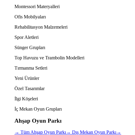
Montessori Materyalleri
Ofis Mobilyaları
Rehabilitasyon Malzemeleri
Spor Aletleri
Sünger Grupları
Top Havuzu ve Trambolin Modelleri
Tırmanma Setleri
Yeni Ürünler
Özel Tasarımlar
İlgi Köşeleri
İç Mekan Oyun Grupları
Ahşap Oyun Parkı
→
Tüm Ahşap Oyun Parkı
→
Dış Mekan Oyun Parkı
→