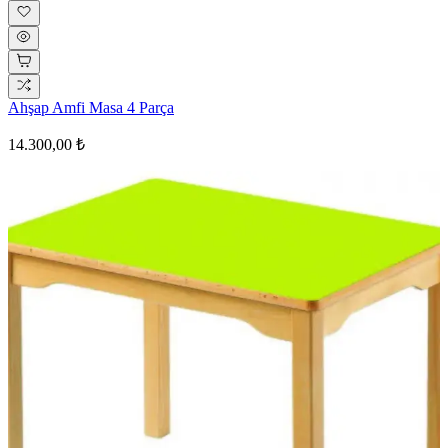
Ahşap Amfi Masa 4 Parça
14.300,00 ₺