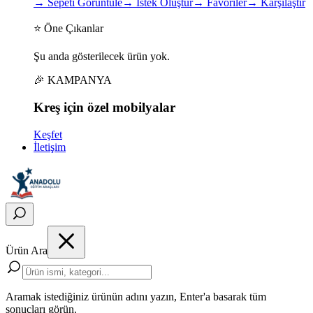
→
Sepeti Görüntüle
→
İstek Oluştur
→
Favoriler
→
Karşılaştır
⭐ Öne Çıkanlar
Şu anda gösterilecek ürün yok.
🎉 KAMPANYA
Kreş için
özel
mobilyalar
Keşfet
İletişim
Ürün Ara
Aramak istediğiniz ürünün adını yazın, Enter'a basarak tüm
sonuçları görün.