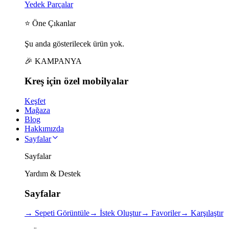
Yedek Parçalar
⭐ Öne Çıkanlar
Şu anda gösterilecek ürün yok.
🎉 KAMPANYA
Kreş için
özel
mobilyalar
Keşfet
Mağaza
Blog
Hakkımızda
Sayfalar
Sayfalar
Yardım & Destek
Sayfalar
→
Sepeti Görüntüle
→
İstek Oluştur
→
Favoriler
→
Karşılaştır