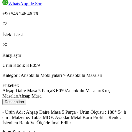
WhatsApp ile Sor
+90 545 246 46 76
İstek listesi
Karşılaştır
Ürün Kodu:
KE059
Kategori:
Anaokulu Mobilyaları > Anaokulu Masaları
Etiketler:
Ahşap Daire Masa 5 Parça
KE059
Anaokulu Masaları
Kreş
Masaları
Ahşap Masa
Description
- Ürün Adı : Ahşap Daire Masa 5 Parça - Ürün Ölçüsü : 180* 54 h
cm - Malzeme: Tabla MDF, Ayaklar Metal Boru Profil. - Renk :
İstenilen Renk Ve Ölçüde İmal Edilir.