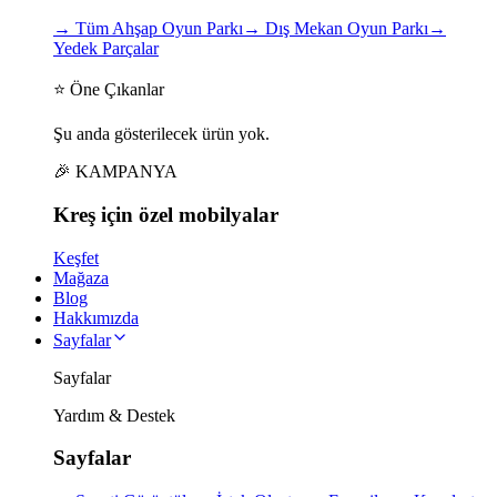
→
Tüm Ahşap Oyun Parkı
→
Dış Mekan Oyun Parkı
→
Yedek Parçalar
⭐ Öne Çıkanlar
Şu anda gösterilecek ürün yok.
🎉 KAMPANYA
Kreş için
özel
mobilyalar
Keşfet
Mağaza
Blog
Hakkımızda
Sayfalar
Sayfalar
Yardım & Destek
Sayfalar