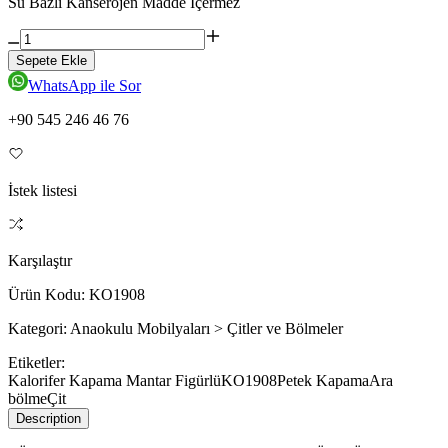
Su Bazlı Kanserojen Madde İçermez
Sepete Ekle
WhatsApp ile Sor
+90 545 246 46 76
İstek listesi
Karşılaştır
Ürün Kodu:
KO1908
Kategori:
Anaokulu Mobilyaları > Çitler ve Bölmeler
Etiketler:
Kalorifer Kapama Mantar Figürlü
KO1908
Petek Kapama
Ara
bölme
Çit
Description