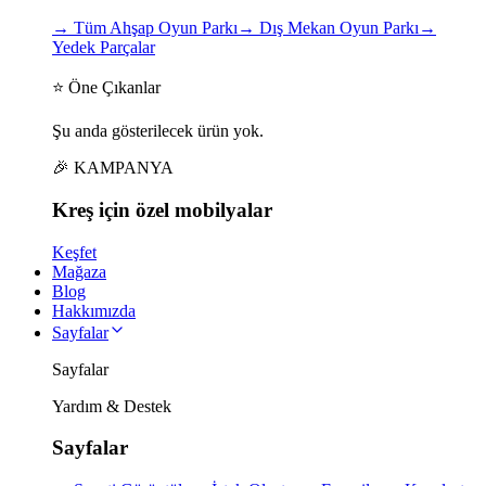
→
Tüm Ahşap Oyun Parkı
→
Dış Mekan Oyun Parkı
→
Yedek Parçalar
⭐ Öne Çıkanlar
Şu anda gösterilecek ürün yok.
🎉 KAMPANYA
Kreş için
özel
mobilyalar
Keşfet
Mağaza
Blog
Hakkımızda
Sayfalar
Sayfalar
Yardım & Destek
Sayfalar