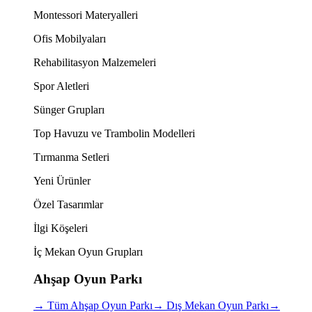
Montessori Materyalleri
Ofis Mobilyaları
Rehabilitasyon Malzemeleri
Spor Aletleri
Sünger Grupları
Top Havuzu ve Trambolin Modelleri
Tırmanma Setleri
Yeni Ürünler
Özel Tasarımlar
İlgi Köşeleri
İç Mekan Oyun Grupları
Ahşap Oyun Parkı
→
Tüm Ahşap Oyun Parkı
→
Dış Mekan Oyun Parkı
→