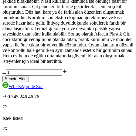
şekilde bırakılabilir. Nasıl kullanılır kısmında ise oldukça basit bir
kurulum sunar. Çit panelleri birbirine geçirilerek istenilen şekil
oluşturulur. Düz hat, kare ya da farklı alan düzenleri oluşturmak
mümkündür. Kurulum için ekstra ekipman gerektirmez ve kısa
sürede hazır hale gelir. İhtiyaç duyulduğunda sökülerek farklı bir
alana taşınabilir. Temizliği kolaydır ve dayanıklı plastik yapısı
sayesinde uzun süre kullanılabilir. Sonuç olarak Afacan Plastik Çit,
çocukların güvenliğini ön planda tutan, pratik kurulumu ve modüler
yapısı ile öne çıkan bir güvenlik çözümüdür. Oyun alanlarını düzenli
ve kontrollü hale getirirken aynı zamanda estetik bir görünüm sunar.
Hem ev hem de eğitim ortamlarında güvenli bir alan oluşturmak
isteyenler için ideal bir tercihtir.
Sepete Ekle
WhatsApp ile Sor
+90 545 246 46 76
İstek listesi