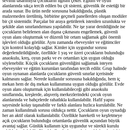
sevimli tasarımıyla çocukların ilgisini çeker. Eğitim ve oyun
alanlarında sıkça tercih edilen bu çit sistemi, güvenlik ile estetiği bir
arada sunar. Bu ürün nedir sorusuna bakıldığında, plastik
malzemeden üretilmiş, birbirine geçmeli panellerden oluşan modüler
bir çit sistemidir. Parçalar bir araya getirilerek istenilen uzunlukta ve
şekilde alan sınırlandırması yapılabilir. Ne işe yarar denildiğinde ise
çocukların belirlenen alan dışına çıkmasını engellemek, güvenli
oyun alanı oluşturmak ve düzenli bir ortam sağlamak gibi önemli
işlevleri olduğu görülür. Aynı zamanda ebeveynler ve eğitimciler
için kontrol kolaylığı sağlar. Kimler için uygundur sorusu
değerlendirildiğinde, özellikle 1 yaş ve üzeri çocukların bulunduğu
anaokulu, kreş, oyun parkı ve ev ortamları için uygun olduğu
söylenebilir. Küçük çocukların güvenliğini sağlamak isteyen
ebeveynler ve eğitim kurumları tarafından tercih edilir. Grup halinde
oyun oynanan alanlarda çocukların güvenli sınırlar içerisinde
kalmasını sağlar. Nerede kullanılır sorusuna bakıldığında, hem iç
mekan hem de dış mekan kullanımına uygun olduğu görülür. Evde
oyun alanı oluşturmak için kullanılabileceği gibi anaokulu
sınıflarında, kreşlerde, alışveriş merkezlerindeki çocuk oyun
alanlarında ve bahçelerde rahatlıkla kullanılabilir. Hafif yapısı
sayesinde kolay taşınabilir ve farklı alanlara hızlıca kurulabilir. Ne
zaman kullanılmalı sorusu oldukça nettir. Çocukların oyun oynadığı
her an aktif olarak kullanılabilir. Özellikle hareketli ve keşfetmeye
açık çocukların bulunduğu ortamlarda güvenlik açısından büyük
avantaj sağlar. Günlük kullanım için uygundur ve sürekli kurulu