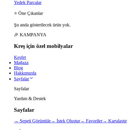
Yedek Parçalar
⭐ Öne Çıkanlar
Şu anda gösterilecek ürün yok.
🎉 KAMPANYA
Kreş için
özel
mobilyalar
Keşfet
Mağaza
Blog
Hakkımızda
Sayfalar
Sayfalar
Yardım & Destek
Sayfalar
→
Sepeti Görüntüle
→
İstek Oluştur
→
Favoriler
→
Karşılaştır