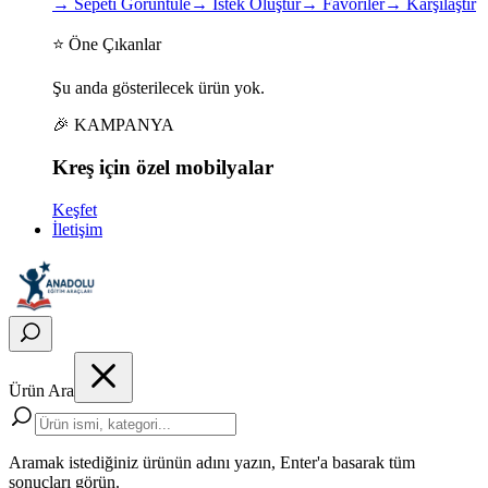
→
Sepeti Görüntüle
→
İstek Oluştur
→
Favoriler
→
Karşılaştır
⭐ Öne Çıkanlar
Şu anda gösterilecek ürün yok.
🎉 KAMPANYA
Kreş için
özel
mobilyalar
Keşfet
İletişim
Ürün Ara
Aramak istediğiniz ürünün adını yazın, Enter'a basarak tüm
sonuçları görün.