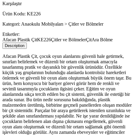
Karşılaştır
Ürün Kodu:
KE226
Kategori:
Anaokulu Mobilyaları > Çitler ve Bölmeler
Etiketler:
Afacan Plastik Çit
KE226
Çitler ve Bölmeler
Çit
Ara Bölme
Description
Afacan Plastik Çit, çocuk oyun alanlarını güvenli hale getirmek,
sınırları belirlemek ve düzenli bir ortam oluşturmak amacıyla
tasarlanmış pratik ve dayanıklı bir güvenlik ürünüdür. Özellikle
küçük yaş gruplarının bulunduğu alanlarda kontrolsüz hareketleri
önlemek ve güvenli bir oyun alanı oluşturmak büyük önem taşır. Bu
ürün, hem koruyucu bir bariyer görevi görür hem de renkli ve
sevimli tasarımıyla çocukların ilgisini çeker. Eğitim ve oyun
alanlarında sıkça tercih edilen bu çit sistemi, güvenlik ile estetiği bir
arada sunar. Bu ürün nedir sorusuna bakıldığında, plastik
malzemeden üretilmiş, birbirine geçmeli panellerden oluşan modüler
bir çit sistemidir. Parçalar bir araya getirilerek istenilen uzunlukta ve
şekilde alan sınırlandırması yapılabilir. Ne işe yarar denildiğinde ise
çocukların belirlenen alan dışına çıkmasını engellemek, güvenli
oyun alanı oluşturmak ve düzenli bir ortam sağlamak gibi önemli
işlevleri olduğu görülür. Aynı zamanda ebeveynler ve eğitimciler