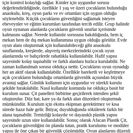
için kontrol kolaylığı sağlar. Kimler için uygundur sorusu
değerlendirildiğinde, özellikle 1 yaş ve üzeri çocukların bulunduğu
anaokulu, kreş, oyun parkı ve ev ortamları için uygun olduğu
söylenebilir. Küçük çocukların güvenliğini sağlamak isteyen
ebeveynler ve eğitim kurumları tarafından tercih edilir. Grup halinde
oyun oynanan alanlarda çocukların güvenli sınırlar içerisinde
kalmasını sağlar. Nerede kullanılır sorusuna bakıldığında, hem iç
mekan hem de dış mekan kullanımına uygun olduğu görülür. Evde
oyun alanı oluşturmak için kullanılabileceği gibi anaokulu
sınıflarında, kreşlerde, alışveriş merkezlerindeki çocuk oyun
alanlarında ve bahçelerde rahatlıkla kullanılabilir. Hafif yapısı
sayesinde kolay taşınabilir ve farklı alanlara hızlıca kurulabilir. Ne
zaman kullanılmalı sorusu oldukça nettir. Çocukların oyun oynadığı
her an aktif olarak kullanılabilir. Özellikle hareketli ve keşfetmeye
açık çocukların bulunduğu ortamlarda güvenlik açısından büyük
avantaj sağlar. Günlük kullanım için uygundur ve sürekli kurulu
şekilde bırakılabilir. Nasıl kullanılır kısmında ise oldukça basit bir
kurulum sunar. Çit panelleri birbirine geçirilerek istenilen şekil
oluşturulur. Düz hat, kare ya da farklı alan düzenleri oluşturmak
mümkündür. Kurulum için ekstra ekipman gerektirmez ve kısa
sürede hazır hale gelir. İhtiyaç duyulduğunda sökülerek farklı bir
alana taşınabilir. Temizliği kolaydır ve dayanıklı plastik yapısı
sayesinde uzun süre kullanılabilir. Sonuç olarak Afacan Plastik Çit,
çocukların güvenliğini ön planda tutan, pratik kurulumu ve modüler
yapısı ile öne çıkan bir güvenlik çözümüdür. Oyun alanlarını düzenli