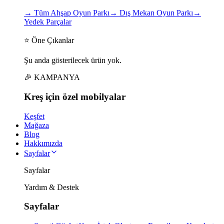
→
Tüm Ahşap Oyun Parkı
→
Dış Mekan Oyun Parkı
→
Yedek Parçalar
⭐ Öne Çıkanlar
Şu anda gösterilecek ürün yok.
🎉 KAMPANYA
Kreş için
özel
mobilyalar
Keşfet
Mağaza
Blog
Hakkımızda
Sayfalar
Sayfalar
Yardım & Destek
Sayfalar