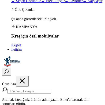
→
Sepeti Görüntüle
→
İstek Oluştur
→
Favoriler
→
Karşılaştır
⭐ Öne Çıkanlar
Şu anda gösterilecek ürün yok.
🎉 KAMPANYA
Kreş için
özel
mobilyalar
Keşfet
İletişim
Ürün Ara
Aramak istediğiniz ürünün adını yazın, Enter'a basarak tüm
sonuçları görün.