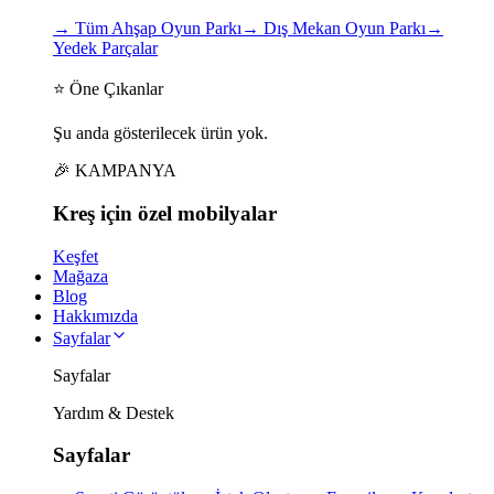
→
Tüm Ahşap Oyun Parkı
→
Dış Mekan Oyun Parkı
→
Yedek Parçalar
⭐ Öne Çıkanlar
Şu anda gösterilecek ürün yok.
🎉 KAMPANYA
Kreş için
özel
mobilyalar
Keşfet
Mağaza
Blog
Hakkımızda
Sayfalar
Sayfalar
Yardım & Destek
Sayfalar