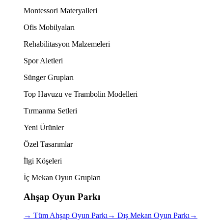
Montessori Materyalleri
Ofis Mobilyaları
Rehabilitasyon Malzemeleri
Spor Aletleri
Sünger Grupları
Top Havuzu ve Trambolin Modelleri
Tırmanma Setleri
Yeni Ürünler
Özel Tasarımlar
İlgi Köşeleri
İç Mekan Oyun Grupları
Ahşap Oyun Parkı
→
Tüm Ahşap Oyun Parkı
→
Dış Mekan Oyun Parkı
→