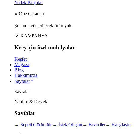
Yedek Parçalar
⭐ Öne Çıkanlar
Şu anda gösterilecek ürün yok.
🎉 KAMPANYA
Kreş için
özel
mobilyalar
Keşfet
Mağaza
Blog
Hakkımızda
Sayfalar
Sayfalar
Yardım & Destek
Sayfalar
→
Sepeti Görüntüle
→
İstek Oluştur
→
Favoriler
→
Karşılaştır