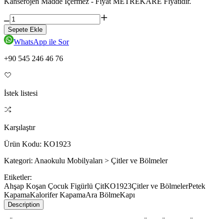
Kanserojen Madde İçermez - Fiyat METREKARE Fiyatıdır.
Sepete Ekle
WhatsApp ile Sor
+90 545 246 46 76
İstek listesi
Karşılaştır
Ürün Kodu:
KO1923
Kategori:
Anaokulu Mobilyaları > Çitler ve Bölmeler
Etiketler:
Ahşap Koşan Çocuk Figürlü Çit
KO1923
Çitler ve Bölmeler
Petek
Kapama
Kalorifer Kapama
Ara Bölme
Kapı
Description