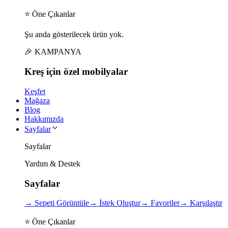
⭐ Öne Çıkanlar
Şu anda gösterilecek ürün yok.
🎉 KAMPANYA
Kreş için
özel
mobilyalar
Keşfet
Mağaza
Blog
Hakkımızda
Sayfalar
Sayfalar
Yardım & Destek
Sayfalar
→
Sepeti Görüntüle
→
İstek Oluştur
→
Favoriler
→
Karşılaştır
⭐ Öne Çıkanlar