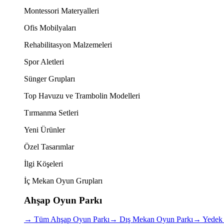
Montessori Materyalleri
Ofis Mobilyaları
Rehabilitasyon Malzemeleri
Spor Aletleri
Sünger Grupları
Top Havuzu ve Trambolin Modelleri
Tırmanma Setleri
Yeni Ürünler
Özel Tasarımlar
İlgi Köşeleri
İç Mekan Oyun Grupları
Ahşap Oyun Parkı
→
Tüm Ahşap Oyun Parkı
→
Dış Mekan Oyun Parkı
→
Yedek 