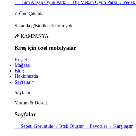
→
Tüm Ahşap Oyun Parkı
→
Dış Mekan Oyun Parkı
→
Yedek 
⭐ Öne Çıkanlar
Şu anda gösterilecek ürün yok.
🎉 KAMPANYA
Kreş için
özel
mobilyalar
Keşfet
Mağaza
Blog
Hakkımızda
Sayfalar
Sayfalar
Yardım & Destek
Sayfalar
→
Sepeti Görüntüle
→
İstek Oluştur
→
Favoriler
→
Karşılaştır