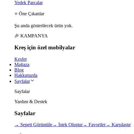
Yedek Parçalar
⭐ Öne Çıkanlar
Şu anda gösterilecek ürün yok.
🎉 KAMPANYA
Kreş için
özel
mobilyalar
Keşfet
Mağaza
Blog
Hakkımızda
Sayfalar
Sayfalar
Yardım & Destek
Sayfalar
→
Sepeti Görüntüle
→
İstek Oluştur
→
Favoriler
→
Karşılaştır