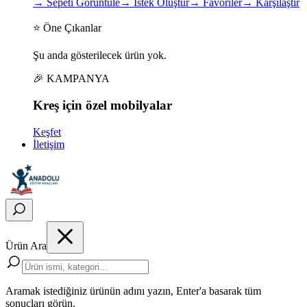
→
Sepeti Görüntüle
→
İstek Oluştur
→
Favoriler
→
Karşılaştır
⭐ Öne Çıkanlar
Şu anda gösterilecek ürün yok.
🎉 KAMPANYA
Kreş için
özel
mobilyalar
Keşfet
İletişim
Ürün Ara
Aramak istediğiniz ürünün adını yazın, Enter'a basarak tüm
sonuçları görün.