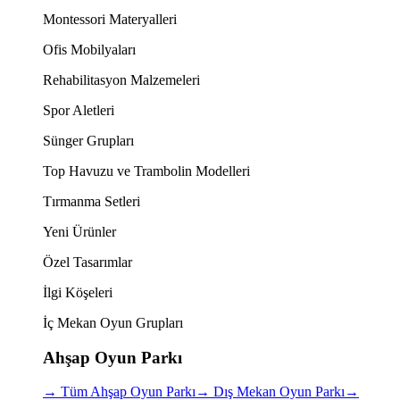
Montessori Materyalleri
Ofis Mobilyaları
Rehabilitasyon Malzemeleri
Spor Aletleri
Sünger Grupları
Top Havuzu ve Trambolin Modelleri
Tırmanma Setleri
Yeni Ürünler
Özel Tasarımlar
İlgi Köşeleri
İç Mekan Oyun Grupları
Ahşap Oyun Parkı
→
Tüm Ahşap Oyun Parkı
→
Dış Mekan Oyun Parkı
→