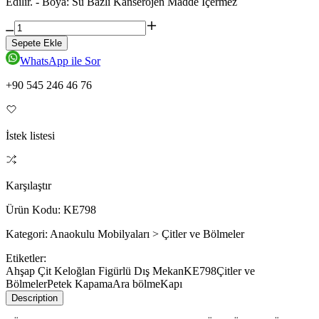
Edilir. - Boya: Su Bazlı Kanserojen Madde İçermez
Sepete Ekle
WhatsApp ile Sor
+90 545 246 46 76
İstek listesi
Karşılaştır
Ürün Kodu:
KE798
Kategori:
Anaokulu Mobilyaları > Çitler ve Bölmeler
Etiketler:
Ahşap Çit Keloğlan Figürlü Dış Mekan
KE798
Çitler ve
Bölmeler
Petek Kapama
Ara bölme
Kapı
Description