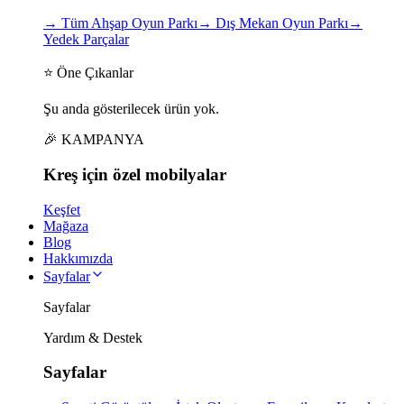
→
Tüm Ahşap Oyun Parkı
→
Dış Mekan Oyun Parkı
→
Yedek Parçalar
⭐ Öne Çıkanlar
Şu anda gösterilecek ürün yok.
🎉 KAMPANYA
Kreş için
özel
mobilyalar
Keşfet
Mağaza
Blog
Hakkımızda
Sayfalar
Sayfalar
Yardım & Destek
Sayfalar