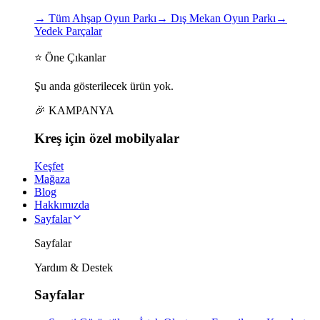
→
Tüm Ahşap Oyun Parkı
→
Dış Mekan Oyun Parkı
→
Yedek Parçalar
⭐ Öne Çıkanlar
Şu anda gösterilecek ürün yok.
🎉 KAMPANYA
Kreş için
özel
mobilyalar
Keşfet
Mağaza
Blog
Hakkımızda
Sayfalar
Sayfalar
Yardım & Destek
Sayfalar