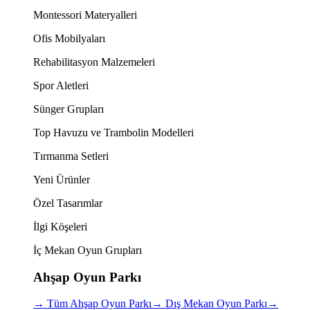
Montessori Materyalleri
Ofis Mobilyaları
Rehabilitasyon Malzemeleri
Spor Aletleri
Sünger Grupları
Top Havuzu ve Trambolin Modelleri
Tırmanma Setleri
Yeni Ürünler
Özel Tasarımlar
İlgi Köşeleri
İç Mekan Oyun Grupları
Ahşap Oyun Parkı
→
Tüm Ahşap Oyun Parkı
→
Dış Mekan Oyun Parkı
→