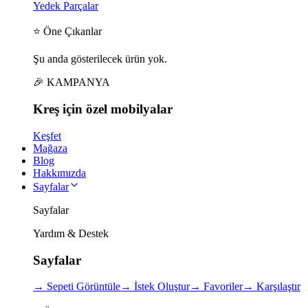
Yedek Parçalar
⭐ Öne Çıkanlar
Şu anda gösterilecek ürün yok.
🎉 KAMPANYA
Kreş için
özel
mobilyalar
Keşfet
Mağaza
Blog
Hakkımızda
Sayfalar
Sayfalar
Yardım & Destek
Sayfalar
→
Sepeti Görüntüle
→
İstek Oluştur
→
Favoriler
→
Karşılaştır