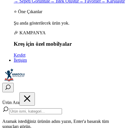
→
Sepeti Görüntüle
→
İstek Oluştur
→
Favoriler
→
Karşılaştır
⭐ Öne Çıkanlar
Şu anda gösterilecek ürün yok.
🎉 KAMPANYA
Kreş için
özel
mobilyalar
Keşfet
İletişim
Ürün Ara
Aramak istediğiniz ürünün adını yazın, Enter'a basarak tüm
sonuçları görün.