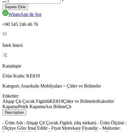
Sepete Ekle
WhatsApp ile Sor
+90 545 246 46 76
İstek listesi
Karşılaştır
Ürün Kodu:
KE819
Kategori:
Anaokulu Mobilyaları > Çitler ve Bölmeler
Etiketler:
Ahşap Çit Çocuk Figürlü
KE819
Çitler ve Bölmeler
Kalorifer
Kapama
Petek Kapama
Ara Bölme
Çit
Description
- Ürün Adı : Ahşap Çit Çocuk Figürü. (dış mekan) - Ürün Ölçüsü :
Ölçüye Göre İmal Edilir - Fiyat Metrekare Fiyatıdır. - Malzeme: