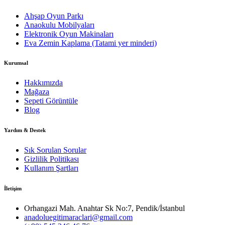
Ahşap Oyun Parkı
Anaokulu Mobilyaları
Elektronik Oyun Makinaları
Eva Zemin Kaplama (Tatami yer minderi)
Kurumsal
Hakkımızda
Mağaza
Sepeti Görüntüle
Blog
Yardım & Destek
Sık Sorulan Sorular
Gizlilik Politikası
Kullanım Şartları
İletişim
Orhangazi Mah. Anahtar Sk No:7, Pendik/İstanbul
anadoluegitimaraclari@gmail.com