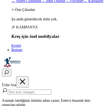
→
Sepeti Görüntüle
→
İstek Oluştur
→
Favoriler
→
Karşılaştır
⭐ Öne Çıkanlar
Şu anda gösterilecek ürün yok.
🎉 KAMPANYA
Kreş için
özel
mobilyalar
Keşfet
İletişim
Ürün Ara
Aramak istediğiniz ürünün adını yazın, Enter'a basarak tüm
sonuçları görün.