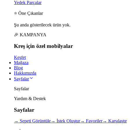
Yedek Parçalar
⭐ Öne Çıkanlar
Şu anda gösterilecek ürün yok.
🎉 KAMPANYA
Kreş için
özel
mobilyalar
Keşfet
Mağaza
Blog
Hakkımızda
Sayfalar
Sayfalar
Yardım & Destek
Sayfalar
→
Sepeti Görüntüle
→
İstek Oluştur
→
Favoriler
→
Karşılaştır