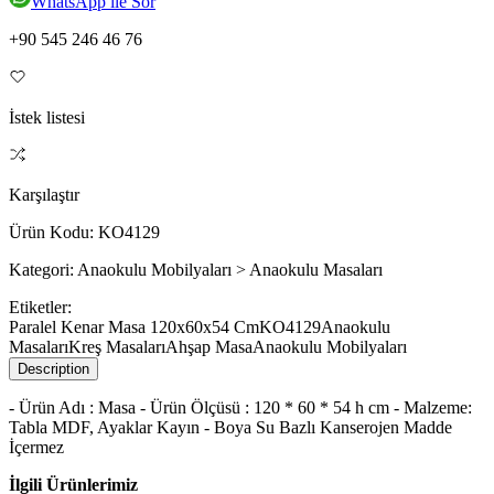
WhatsApp ile Sor
+90 545 246 46 76
İstek listesi
Karşılaştır
Ürün Kodu:
KO4129
Kategori:
Anaokulu Mobilyaları > Anaokulu Masaları
Etiketler:
Paralel Kenar Masa 120x60x54 Cm
KO4129
Anaokulu
Masaları
Kreş Masaları
Ahşap Masa
Anaokulu Mobilyaları
Description
- Ürün Adı : Masa - Ürün Ölçüsü : 120 * 60 * 54 h cm - Malzeme:
Tabla MDF, Ayaklar Kayın - Boya Su Bazlı Kanserojen Madde
İçermez
İlgili Ürünlerimiz