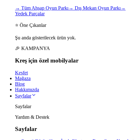
→
Tüm Ahşap Oyun Parkı
→
Dış Mekan Oyun Parkı
→
Yedek Parçalar
⭐ Öne Çıkanlar
Şu anda gösterilecek ürün yok.
🎉 KAMPANYA
Kreş için
özel
mobilyalar
Keşfet
Mağaza
Blog
Hakkımızda
Sayfalar
Sayfalar
Yardım & Destek
Sayfalar