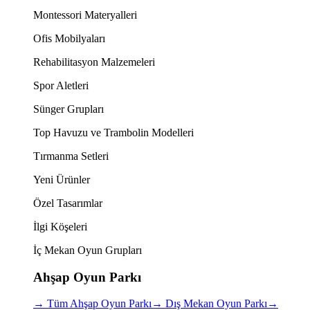
Montessori Materyalleri
Ofis Mobilyaları
Rehabilitasyon Malzemeleri
Spor Aletleri
Sünger Grupları
Top Havuzu ve Trambolin Modelleri
Tırmanma Setleri
Yeni Ürünler
Özel Tasarımlar
İlgi Köşeleri
İç Mekan Oyun Grupları
Ahşap Oyun Parkı
→
Tüm Ahşap Oyun Parkı
→
Dış Mekan Oyun Parkı
→