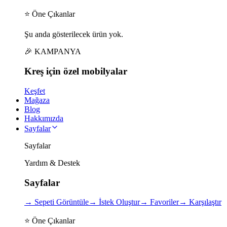
⭐ Öne Çıkanlar
Şu anda gösterilecek ürün yok.
🎉 KAMPANYA
Kreş için
özel
mobilyalar
Keşfet
Mağaza
Blog
Hakkımızda
Sayfalar
Sayfalar
Yardım & Destek
Sayfalar
→
Sepeti Görüntüle
→
İstek Oluştur
→
Favoriler
→
Karşılaştır
⭐ Öne Çıkanlar