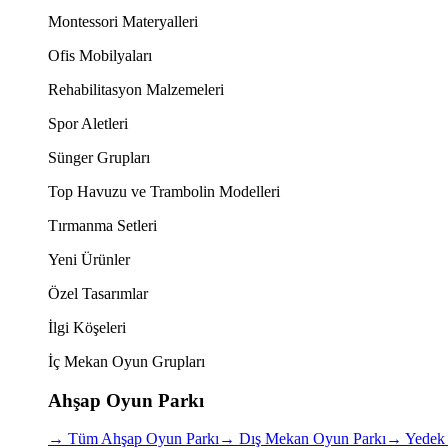
Montessori Materyalleri
Ofis Mobilyaları
Rehabilitasyon Malzemeleri
Spor Aletleri
Sünger Grupları
Top Havuzu ve Trambolin Modelleri
Tırmanma Setleri
Yeni Ürünler
Özel Tasarımlar
İlgi Köşeleri
İç Mekan Oyun Grupları
Ahşap Oyun Parkı
→
Tüm Ahşap Oyun Parkı
→
Dış Mekan Oyun Parkı
→
Yedek 