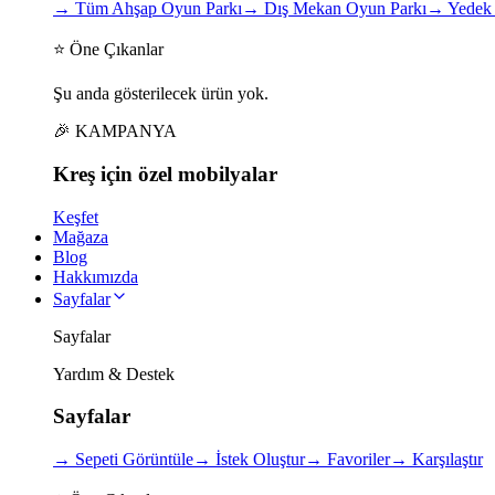
→
Tüm Ahşap Oyun Parkı
→
Dış Mekan Oyun Parkı
→
Yedek 
⭐ Öne Çıkanlar
Şu anda gösterilecek ürün yok.
🎉 KAMPANYA
Kreş için
özel
mobilyalar
Keşfet
Mağaza
Blog
Hakkımızda
Sayfalar
Sayfalar
Yardım & Destek
Sayfalar
→
Sepeti Görüntüle
→
İstek Oluştur
→
Favoriler
→
Karşılaştır