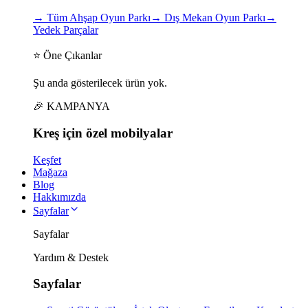
→
Tüm Ahşap Oyun Parkı
→
Dış Mekan Oyun Parkı
→
Yedek Parçalar
⭐ Öne Çıkanlar
Şu anda gösterilecek ürün yok.
🎉 KAMPANYA
Kreş için
özel
mobilyalar
Keşfet
Mağaza
Blog
Hakkımızda
Sayfalar
Sayfalar
Yardım & Destek
Sayfalar