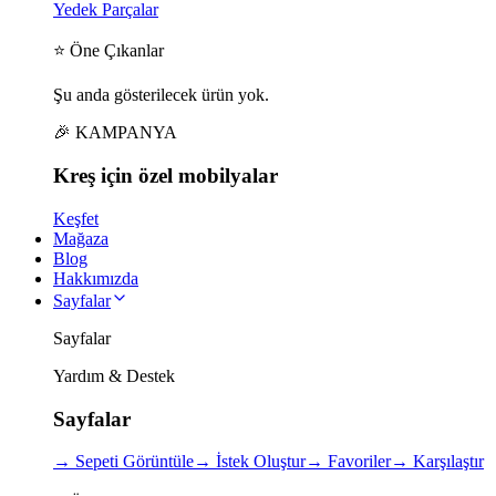
Yedek Parçalar
⭐ Öne Çıkanlar
Şu anda gösterilecek ürün yok.
🎉 KAMPANYA
Kreş için
özel
mobilyalar
Keşfet
Mağaza
Blog
Hakkımızda
Sayfalar
Sayfalar
Yardım & Destek
Sayfalar
→
Sepeti Görüntüle
→
İstek Oluştur
→
Favoriler
→
Karşılaştır