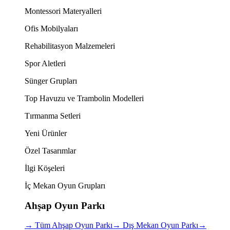
Montessori Materyalleri
Ofis Mobilyaları
Rehabilitasyon Malzemeleri
Spor Aletleri
Sünger Grupları
Top Havuzu ve Trambolin Modelleri
Tırmanma Setleri
Yeni Ürünler
Özel Tasarımlar
İlgi Köşeleri
İç Mekan Oyun Grupları
Ahşap Oyun Parkı
→
Tüm Ahşap Oyun Parkı
→
Dış Mekan Oyun Parkı
→