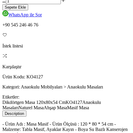
Sepete Ekle
WhatsApp ile Sor
+90 545 246 46 76
İstek listesi
Karşılaştır
Ürün Kodu:
KO4127
Kategori:
Anaokulu Mobilyaları > Anaokulu Masaları
Etiketler:
Dikdörtgen Masa 120x80x54 Cm
KO4127
Anaokulu
Masaları
Naturel Masa
Ahşap Masa
Masif Masa
Description
- Ürün Adı : Masa Masif - Ürün Ölçüsü : 120 * 80 * 54 cm -
Malzeme: Tabla Masif, Ayaklar Kayın - Boya Su Bazlı Kanserojen