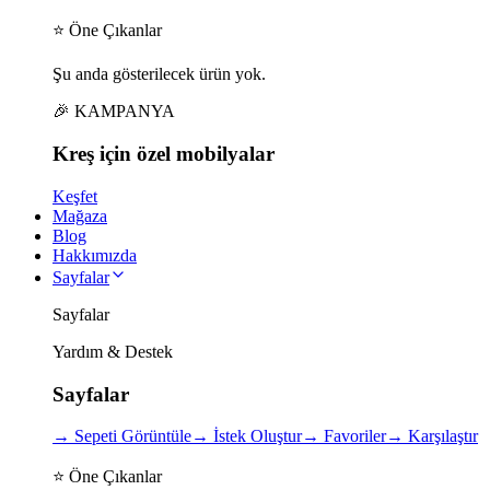
⭐ Öne Çıkanlar
Şu anda gösterilecek ürün yok.
🎉 KAMPANYA
Kreş için
özel
mobilyalar
Keşfet
Mağaza
Blog
Hakkımızda
Sayfalar
Sayfalar
Yardım & Destek
Sayfalar
→
Sepeti Görüntüle
→
İstek Oluştur
→
Favoriler
→
Karşılaştır
⭐ Öne Çıkanlar