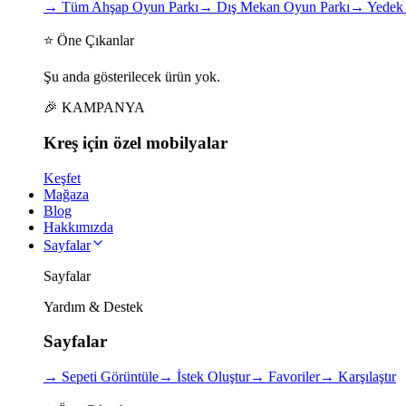
→
Tüm Ahşap Oyun Parkı
→
Dış Mekan Oyun Parkı
→
Yedek 
⭐ Öne Çıkanlar
Şu anda gösterilecek ürün yok.
🎉 KAMPANYA
Kreş için
özel
mobilyalar
Keşfet
Mağaza
Blog
Hakkımızda
Sayfalar
Sayfalar
Yardım & Destek
Sayfalar
→
Sepeti Görüntüle
→
İstek Oluştur
→
Favoriler
→
Karşılaştır