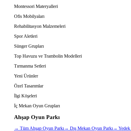
Montessori Materyalleri
Ofis Mobilyaları
Rehabilitasyon Malzemeleri
Spor Aletleri
Sünger Grupları
Top Havuzu ve Trambolin Modelleri
Tırmanma Setleri
Yeni Ürünler
Özel Tasarımlar
İlgi Köşeleri
İç Mekan Oyun Grupları
Ahşap Oyun Parkı
→
Tüm Ahşap Oyun Parkı
→
Dış Mekan Oyun Parkı
→
Yedek 