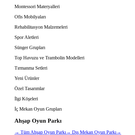
Montessori Materyalleri
Ofis Mobilyaları
Rehabilitasyon Malzemeleri
Spor Aletleri
Sünger Grupları
Top Havuzu ve Trambolin Modelleri
Tırmanma Setleri
Yeni Ürünler
Özel Tasarımlar
İlgi Köşeleri
İç Mekan Oyun Grupları
Ahşap Oyun Parkı
→
Tüm Ahşap Oyun Parkı
→
Dış Mekan Oyun Parkı
→