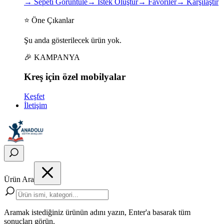
→
Sepeti Görüntüle
→
İstek Oluştur
→
Favoriler
→
Karşılaştır
⭐ Öne Çıkanlar
Şu anda gösterilecek ürün yok.
🎉 KAMPANYA
Kreş için
özel
mobilyalar
Keşfet
İletişim
Ürün Ara
Aramak istediğiniz ürünün adını yazın, Enter'a basarak tüm
sonuçları görün.