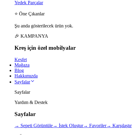
Yedek Parçalar
⭐ Öne Çıkanlar
Şu anda gösterilecek ürün yok.
🎉 KAMPANYA
Kreş için
özel
mobilyalar
Keşfet
Mağaza
Blog
Hakkımızda
Sayfalar
Sayfalar
Yardım & Destek
Sayfalar
→
Sepeti Görüntüle
→
İstek Oluştur
→
Favoriler
→
Karşılaştır