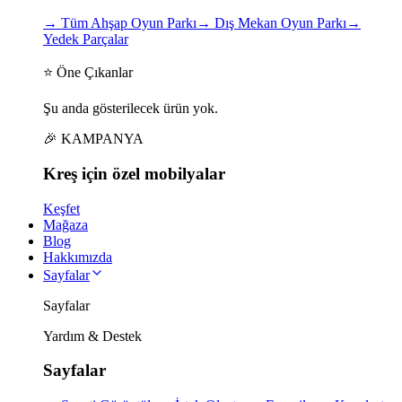
→
Tüm Ahşap Oyun Parkı
→
Dış Mekan Oyun Parkı
→
Yedek Parçalar
⭐ Öne Çıkanlar
Şu anda gösterilecek ürün yok.
🎉 KAMPANYA
Kreş için
özel
mobilyalar
Keşfet
Mağaza
Blog
Hakkımızda
Sayfalar
Sayfalar
Yardım & Destek
Sayfalar