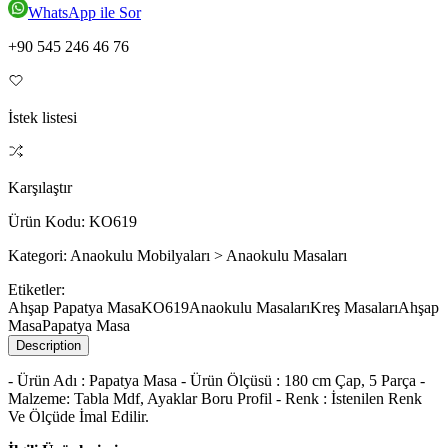
WhatsApp ile Sor
+90 545 246 46 76
İstek listesi
Karşılaştır
Ürün Kodu:
KO619
Kategori:
Anaokulu Mobilyaları > Anaokulu Masaları
Etiketler:
Ahşap Papatya Masa
KO619
Anaokulu Masaları
Kreş Masaları
Ahşap
Masa
Papatya Masa
Description
- Ürün Adı : Papatya Masa - Ürün Ölçüsü : 180 cm Çap, 5 Parça -
Malzeme: Tabla Mdf, Ayaklar Boru Profil - Renk : İstenilen Renk
Ve Ölçüde İmal Edilir.