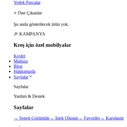
Yedek Parçalar
⭐ Öne Çıkanlar
Şu anda gösterilecek ürün yok.
🎉 KAMPANYA
Kreş için
özel
mobilyalar
Keşfet
Mağaza
Blog
Hakkımızda
Sayfalar
Sayfalar
Yardım & Destek
Sayfalar
→
Sepeti Görüntüle
→
İstek Oluştur
→
Favoriler
→
Karşılaştır