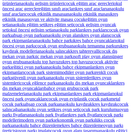
ürünleri
anaokulu gelişim ürünleri
çocuk eğitim araç gereçleri
okul
öncesi araç gereçler
eğitim sınıfı araçları
kreş sınıf araçları
anaokulu
sınıf araçları
çocuk etkinlik masası
anaokulu etkinlik masası
kreş
etkinlik masası
oyun ve aktivite masası çocuk
eğitim oyun
seti
anaokulu eğitim seti
kreş eğitim seti
çocuk gelişim oyuncak
seti
okul öncesi gelişim seti
anaokulu parkları
kreş parkları
çocuk oyun
parkı
ahşap oyun parkı
anaokulu oyun alanı
kreş oyun alanı
çocuk
park ekipmanları
anaokulu bahçe parkı
kreş bahçe oyuncakları
okul
öncesi oyun parkı
çocuk oyun grubu
anaokulu tırmanma parkuru
kreş
kaydırak modelleri
anaokulu salıncak
kreş tahterevalli
çocuk dış
mekan oyun parkı
iç mekan oyun parkı
soft play oyun alanı
sünger
oyun grubu
anaokulu top havuzu
kreş top havuzu
çocuk aktivite
parkı
eğitici oyun parkı
anaokulu bahçe ekipmanları
kreş oyun
ekipmanları
çocuk park sistemi
modüler oyun parkı
renkli çocuk
parkı
güvenli oyun parkı
anaokulu oyun sistemleri
kreş oyun
sistemleri
çocuk eğlence parkı
anaokulu dış mekan oyuncakları
kreş
dış mekan oyuncakları
bahçe oyun grubu
çocuk park
malzemeleri
anaokulu park ekipmanları
kreş park ekipmanları
okul
öncesi park oyuncakları
çocuk oyun evi
plastik çocuk parkı
metal
çocuk parkı
ahşap çocuk parkı
anaokulu kaydırak
kreş kaydırak
çocuk
salıncağı
anaokulu oyun seti
kreş oyun seti
çocuk park kurulumu
oyun
parkı fiyatları
anaokulu park fiyatları
kreş park fiyatları
çocuk parkı
modelleri
modern oyun parkı
ekonomik oyun parkı
lüks çocuk
parkı
anaokulu bahçe düzenleme
kreş bahçe düzenleme
oyun parkı
üreticisi
oyun parkı imalatı
çocuk oyun alanı tasarımı
anaokulu eğitici