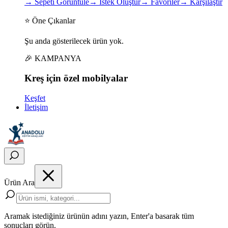
→
Sepeti Görüntüle
→
İstek Oluştur
→
Favoriler
→
Karşılaştır
⭐ Öne Çıkanlar
Şu anda gösterilecek ürün yok.
🎉 KAMPANYA
Kreş için
özel
mobilyalar
Keşfet
İletişim
Ürün Ara
Aramak istediğiniz ürünün adını yazın, Enter'a basarak tüm
sonuçları görün.