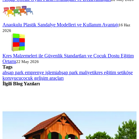
Anaokulu Plastik Sandalye Modelleri ve Kullanım Avantajı
16 Haz
2026
Kreş Malzemeleri ile Güvenlik Standartları ve Çocuk Dostu Eğitim
Ortamı
22 May 2026
Tags
ahşap park emprenye işlemi
ahşap park maliyeti
kreş eğitim seti
köşe
koruyucu
çocuk gelişim araçları
İlgili Blog Yazıları