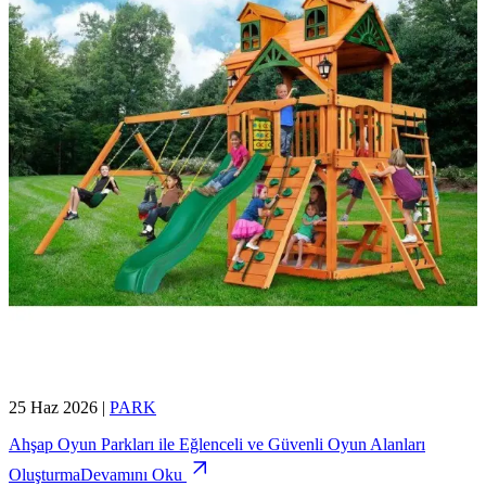
25 Haz 2026
|
PARK
Ahşap Oyun Parkları ile Eğlenceli ve Güvenli Oyun Alanları
Oluşturma
Devamını Oku