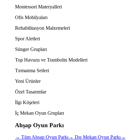
Montessori Materyalleri
Ofis Mobilyaları
Rehabilitasyon Malzemeleri
Spor Aletleri
Sünger Grupları
Top Havuzu ve Trambolin Modelleri
Tırmanma Setleri
Yeni Ürünler
Özel Tasarımlar
İlgi Köşeleri
İç Mekan Oyun Grupları
Ahşap Oyun Parkı
→
Tüm Ahşap Oyun Parkı
→
Dış Mekan Oyun Parkı
→