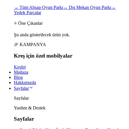
→
Tüm Ahşap Oyun Parkı
→
Dış Mekan Oyun Parkı
→
Yedek Parçalar
⭐ Öne Çıkanlar
Şu anda gösterilecek ürün yok.
🎉 KAMPANYA
Kreş için
özel
mobilyalar
Keşfet
Mağaza
Blog
Hakkımızda
Sayfalar
Sayfalar
Yardım & Destek
Sayfalar