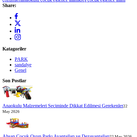
Share:
Katagoriler
PARK
sandalye
Genel
Son Postlar
Anaokulu Malzemeleri Seçiminde Dikkat Edilmesi Gerekenler
22
May 2026
Ahşap Çocuk Oyun Parkı Avantajları ve Dezavantajları
22 May 2026