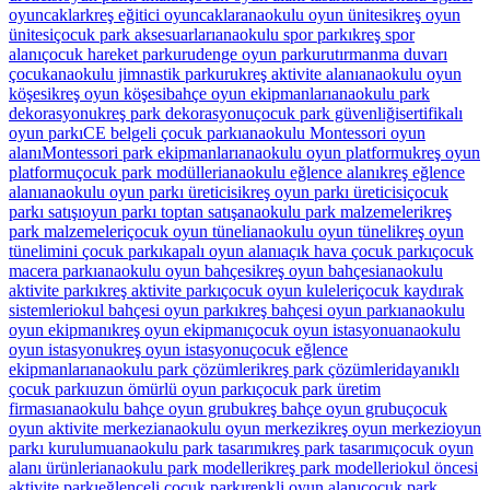
oyuncaklar
kreş eğitici oyuncaklar
anaokulu oyun ünitesi
kreş oyun
ünitesi
çocuk park aksesuarları
anaokulu spor parkı
kreş spor
alanı
çocuk hareket parkuru
denge oyun parkuru
tırmanma duvarı
çocuk
anaokulu jimnastik parkuru
kreş aktivite alanı
anaokulu oyun
köşesi
kreş oyun köşesi
bahçe oyun ekipmanları
anaokulu park
dekorasyonu
kreş park dekorasyonu
çocuk park güvenliği
sertifikalı
oyun parkı
CE belgeli çocuk parkı
anaokulu Montessori oyun
alanı
Montessori park ekipmanları
anaokulu oyun platformu
kreş oyun
platformu
çocuk park modülleri
anaokulu eğlence alanı
kreş eğlence
alanı
anaokulu oyun parkı üreticisi
kreş oyun parkı üreticisi
çocuk
parkı satışı
oyun parkı toptan satış
anaokulu park malzemeleri
kreş
park malzemeleri
çocuk oyun tüneli
anaokulu oyun tüneli
kreş oyun
tüneli
mini çocuk parkı
kapalı oyun alanı
açık hava çocuk parkı
çocuk
macera parkı
anaokulu oyun bahçesi
kreş oyun bahçesi
anaokulu
aktivite parkı
kreş aktivite parkı
çocuk oyun kuleleri
çocuk kaydırak
sistemleri
okul bahçesi oyun parkı
kreş bahçesi oyun parkı
anaokulu
oyun ekipmanı
kreş oyun ekipmanı
çocuk oyun istasyonu
anaokulu
oyun istasyonu
kreş oyun istasyonu
çocuk eğlence
ekipmanları
anaokulu park çözümleri
kreş park çözümleri
dayanıklı
çocuk parkı
uzun ömürlü oyun parkı
çocuk park üretim
firması
anaokulu bahçe oyun grubu
kreş bahçe oyun grubu
çocuk
oyun aktivite merkezi
anaokulu oyun merkezi
kreş oyun merkezi
oyun
parkı kurulumu
anaokulu park tasarımı
kreş park tasarımı
çocuk oyun
alanı ürünleri
anaokulu park modelleri
kreş park modelleri
okul öncesi
aktivite parkı
eğlenceli çocuk parkı
renkli oyun alanı
çocuk park