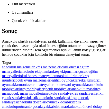
Etüt merkezleri
Oyun sınıfları
Çocuk etkinlik alanları
Sonuç
Anaokulu plastik sandalyeler, pratik kullanımı, dayanıklı yapısı ve
çocuk dostu tasarımıyla okul öncesi eğitim ortamlarının vazgeçilmez
ürünlerinden biridir. Hem öğretmenler için kullanım kolaylığı sağlar
hem de çocuklar için konforlu bir oturma deneyimi sunar.
Tags:
anaokulu malzemeleri
kreş malzemeleri
okul öncesi eğitim
materyalleri
anaokulu ekipmanları
kreş ekipmanları
çocuk eğitim
materyalleri
okul öncesi materyaller
anaokulu ürünleri
kreş
ürünleri
çocuk oyun malzemeleri
eğitici oyuncaklar
zeka geliştirici
oyuncaklar
montessori materyalleri
montessori oyuncaklar
anaokulu
mobilyaları
kreş mobilyaları
çocuk mobilyaları
anaokulu masa
kreş
masa
çocuk masa modelleri
anaokulu sandalye
kreş sandalyesi
renkli
çocuk sandalyesi
plastik anaokulu sandalyesi
ahşap çocuk
sandalyesi
anaokulu dolapları
oyuncak dolabı
kitaplık
anaokulu
portmanto çocuk
ayakkabılık anaokulu
okul öncesi dolap