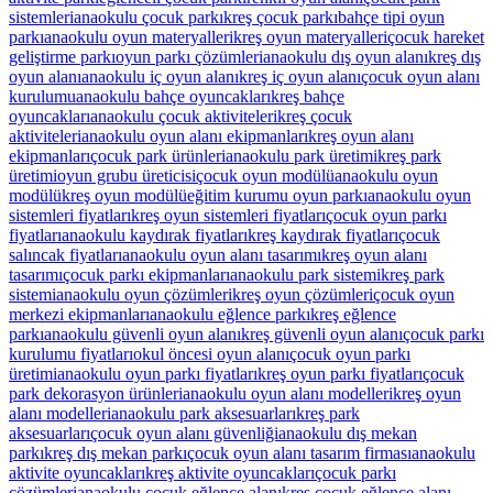
sistemleri
anaokulu çocuk parkı
kreş çocuk parkı
bahçe tipi oyun
parkı
anaokulu oyun materyalleri
kreş oyun materyalleri
çocuk hareket
geliştirme parkı
oyun parkı çözümleri
anaokulu dış oyun alanı
kreş dış
oyun alanı
anaokulu iç oyun alanı
kreş iç oyun alanı
çocuk oyun alanı
kurulumu
anaokulu bahçe oyuncakları
kreş bahçe
oyuncakları
anaokulu çocuk aktiviteleri
kreş çocuk
aktiviteleri
anaokulu oyun alanı ekipmanları
kreş oyun alanı
ekipmanları
çocuk park ürünleri
anaokulu park üretimi
kreş park
üretimi
oyun grubu üreticisi
çocuk oyun modülü
anaokulu oyun
modülü
kreş oyun modülü
eğitim kurumu oyun parkı
anaokulu oyun
sistemleri fiyatları
kreş oyun sistemleri fiyatları
çocuk oyun parkı
fiyatları
anaokulu kaydırak fiyatları
kreş kaydırak fiyatları
çocuk
salıncak fiyatları
anaokulu oyun alanı tasarımı
kreş oyun alanı
tasarımı
çocuk parkı ekipmanları
anaokulu park sistemi
kreş park
sistemi
anaokulu oyun çözümleri
kreş oyun çözümleri
çocuk oyun
merkezi ekipmanları
anaokulu eğlence parkı
kreş eğlence
parkı
anaokulu güvenli oyun alanı
kreş güvenli oyun alanı
çocuk parkı
kurulumu fiyatları
okul öncesi oyun alanı
çocuk oyun parkı
üretimi
anaokulu oyun parkı fiyatları
kreş oyun parkı fiyatları
çocuk
park dekorasyon ürünleri
anaokulu oyun alanı modelleri
kreş oyun
alanı modelleri
anaokulu park aksesuarları
kreş park
aksesuarları
çocuk oyun alanı güvenliği
anaokulu dış mekan
parkı
kreş dış mekan parkı
çocuk oyun alanı tasarım firması
anaokulu
aktivite oyuncakları
kreş aktivite oyuncakları
çocuk parkı
çözümleri
anaokulu çocuk eğlence alanı
kreş çocuk eğlence alanı