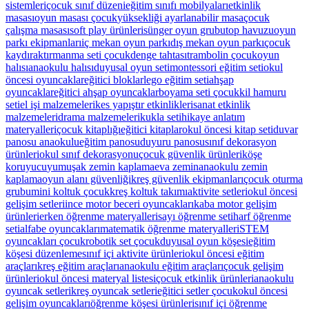
sistemleri
çocuk sınıf düzeni
eğitim sınıfı mobilyaları
etkinlik
masası
oyun masası çocuk
yüksekliği ayarlanabilir masa
çocuk
çalışma masası
soft play ürünleri
sünger oyun grubu
top havuzu
oyun
parkı ekipmanları
iç mekan oyun parkı
dış mekan oyun parkı
çocuk
kaydırak
tırmanma seti çocuk
denge tahtası
trambolin çocuk
oyun
halısı
anaokulu halısı
duyusal oyun seti
montessori eğitim seti
okul
öncesi oyuncaklar
eğitici bloklar
lego eğitim seti
ahşap
oyuncaklar
eğitici ahşap oyuncaklar
boyama seti çocuk
kil hamuru
seti
el işi malzemeleri
kes yapıştır etkinlikleri
sanat etkinlik
malzemeleri
drama malzemeleri
kukla seti
hikaye anlatım
materyalleri
çocuk kitaplığı
eğitici kitaplar
okul öncesi kitap seti
duvar
panosu anaokulu
eğitim panosu
duyuru panosu
sınıf dekorasyon
ürünleri
okul sınıf dekorasyonu
çocuk güvenlik ürünleri
köşe
koruyucu
yumuşak zemin kaplama
eva zemin
anaokulu zemin
kaplama
oyun alanı güvenliği
kreş güvenlik ekipmanları
çocuk oturma
grubu
mini koltuk çocuk
kreş koltuk takımı
aktivite setleri
okul öncesi
gelişim setleri
ince motor beceri oyuncakları
kaba motor gelişim
ürünleri
erken öğrenme materyalleri
sayı öğrenme seti
harf öğrenme
seti
alfabe oyuncakları
matematik öğrenme materyalleri
STEM
oyuncakları çocuk
robotik set çocuk
duyusal oyun köşesi
eğitim
köşesi düzenleme
sınıf içi aktivite ürünleri
okul öncesi eğitim
araçları
kreş eğitim araçları
anaokulu eğitim araçları
çocuk gelişim
ürünleri
okul öncesi materyal listesi
çocuk etkinlik ürünleri
anaokulu
oyuncak setleri
kreş oyuncak setleri
eğitici setler çocuk
okul öncesi
gelişim oyuncakları
öğrenme köşesi ürünleri
sınıf içi öğrenme