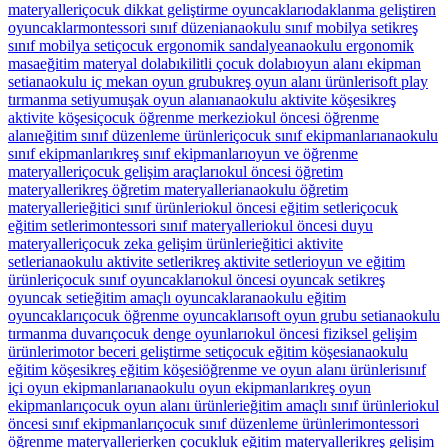
materyalleri
çocuk dikkat geliştirme oyuncakları
odaklanma geliştiren
oyuncaklar
montessori sınıf düzeni
anaokulu sınıf mobilya seti
kreş
sınıf mobilya seti
çocuk ergonomik sandalye
anaokulu ergonomik
masa
eğitim materyal dolabı
kilitli çocuk dolabı
oyun alanı ekipman
seti
anaokulu iç mekan oyun grubu
kreş oyun alanı ürünleri
soft play
tırmanma seti
yumuşak oyun alanı
anaokulu aktivite köşesi
kreş
aktivite köşesi
çocuk öğrenme merkezi
okul öncesi öğrenme
alanı
eğitim sınıf düzenleme ürünleri
çocuk sınıf ekipmanları
anaokulu
sınıf ekipmanları
kreş sınıf ekipmanları
oyun ve öğrenme
materyalleri
çocuk gelişim araçları
okul öncesi öğretim
materyalleri
kreş öğretim materyalleri
anaokulu öğretim
materyalleri
eğitici sınıf ürünleri
okul öncesi eğitim setleri
çocuk
eğitim setleri
montessori sınıf materyalleri
okul öncesi duyu
materyalleri
çocuk zeka gelişim ürünleri
eğitici aktivite
setleri
anaokulu aktivite setleri
kreş aktivite setleri
oyun ve eğitim
ürünleri
çocuk sınıf oyuncakları
okul öncesi oyuncak seti
kreş
oyuncak seti
eğitim amaçlı oyuncaklar
anaokulu eğitim
oyuncakları
çocuk öğrenme oyuncakları
soft oyun grubu seti
anaokulu
tırmanma duvarı
çocuk denge oyunları
okul öncesi fiziksel gelişim
ürünleri
motor beceri geliştirme seti
çocuk eğitim köşesi
anaokulu
eğitim köşesi
kreş eğitim köşesi
öğrenme ve oyun alanı ürünleri
sınıf
içi oyun ekipmanları
anaokulu oyun ekipmanları
kreş oyun
ekipmanları
çocuk oyun alanı ürünleri
eğitim amaçlı sınıf ürünleri
okul
öncesi sınıf ekipmanları
çocuk sınıf düzenleme ürünleri
montessori
öğrenme materyalleri
erken çocukluk eğitim materyalleri
kreş gelişim