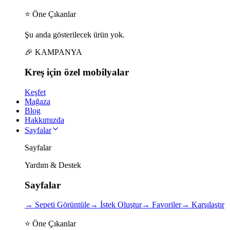
⭐ Öne Çıkanlar
Şu anda gösterilecek ürün yok.
🎉 KAMPANYA
Kreş için
özel
mobilyalar
Keşfet
Mağaza
Blog
Hakkımızda
Sayfalar
Sayfalar
Yardım & Destek
Sayfalar
→
Sepeti Görüntüle
→
İstek Oluştur
→
Favoriler
→
Karşılaştır
⭐ Öne Çıkanlar