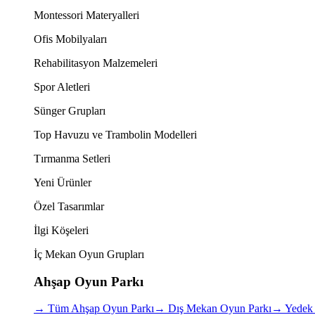
Montessori Materyalleri
Ofis Mobilyaları
Rehabilitasyon Malzemeleri
Spor Aletleri
Sünger Grupları
Top Havuzu ve Trambolin Modelleri
Tırmanma Setleri
Yeni Ürünler
Özel Tasarımlar
İlgi Köşeleri
İç Mekan Oyun Grupları
Ahşap Oyun Parkı
→
Tüm Ahşap Oyun Parkı
→
Dış Mekan Oyun Parkı
→
Yedek 