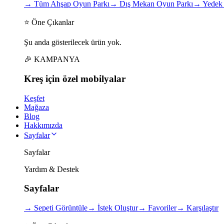
→
Tüm Ahşap Oyun Parkı
→
Dış Mekan Oyun Parkı
→
Yedek 
⭐ Öne Çıkanlar
Şu anda gösterilecek ürün yok.
🎉 KAMPANYA
Kreş için
özel
mobilyalar
Keşfet
Mağaza
Blog
Hakkımızda
Sayfalar
Sayfalar
Yardım & Destek
Sayfalar
→
Sepeti Görüntüle
→
İstek Oluştur
→
Favoriler
→
Karşılaştır