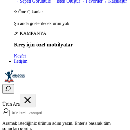
→
Sepeti Görüntüle
→
İstek Oluştur
→
Favoriler
→
Karşılaştır
⭐ Öne Çıkanlar
Şu anda gösterilecek ürün yok.
🎉 KAMPANYA
Kreş için
özel
mobilyalar
Keşfet
İletişim
Ürün Ara
Aramak istediğiniz ürünün adını yazın, Enter'a basarak tüm
sonuçları görün.