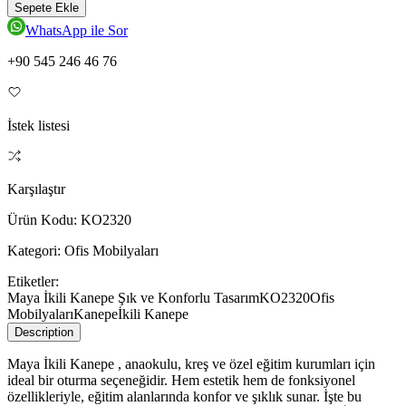
Sepete Ekle
WhatsApp ile Sor
+90 545 246 46 76
İstek listesi
Karşılaştır
Ürün Kodu:
KO2320
Kategori:
Ofis Mobilyaları
Etiketler:
Maya İkili Kanepe Şık ve Konforlu Tasarım
KO2320
Ofis
Mobilyaları
Kanepe
İkili Kanepe
Description
Maya İkili Kanepe , anaokulu, kreş ve özel eğitim kurumları için
ideal bir oturma seçeneğidir. Hem estetik hem de fonksiyonel
özellikleriyle, eğitim alanlarında konfor ve şıklık sunar. İşte bu