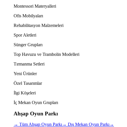
Montessori Materyalleri
Ofis Mobilyaları
Rehabilitasyon Malzemeleri
Spor Aletleri
Sünger Grupları
Top Havuzu ve Trambolin Modelleri
Tırmanma Setleri
Yeni Ürünler
Özel Tasarımlar
İlgi Köşeleri
İç Mekan Oyun Grupları
Ahşap Oyun Parkı
→
Tüm Ahşap Oyun Parkı
→
Dış Mekan Oyun Parkı
→