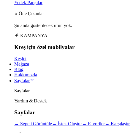
Yedek Parçalar
⭐ Öne Çıkanlar
Şu anda gösterilecek ürün yok.
🎉 KAMPANYA
Kreş için
özel
mobilyalar
Keşfet
Mağaza
Blog
Hakkımızda
Sayfalar
Sayfalar
Yardım & Destek
Sayfalar
→
Sepeti Görüntüle
→
İstek Oluştur
→
Favoriler
→
Karşılaştır