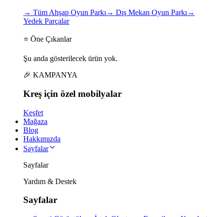
→
Tüm Ahşap Oyun Parkı
→
Dış Mekan Oyun Parkı
→
Yedek Parçalar
⭐ Öne Çıkanlar
Şu anda gösterilecek ürün yok.
🎉 KAMPANYA
Kreş için
özel
mobilyalar
Keşfet
Mağaza
Blog
Hakkımızda
Sayfalar
Sayfalar
Yardım & Destek
Sayfalar