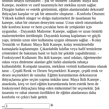
ürünün detaylı özellikleri: - Şık ve Modern Tasarım: Maya İkili
Kanepe, modern ve zarif tasarımıyla her mekâna uyum sağlar.
Düzgün hatları ve estetik görünümü, eğitim alanlarındaki dekoratif
ihtiyaçları karşılar ve şık bir atmosfer oluşturur. - Konforlu Oturum:
Yüksek kaliteli sünger ve dolgu malzemeleri ile tasarlanan bu
kanepe, rahat bir oturum deneyimi sunar. Uzun süreli oturumlarda
bile konforu korur ve hem çocuklar hem de yetişkinler için
uygundur. - Dayanıklı Malzeme: Kanepe, sağlam ve uzun ömürlü
malzemelerden üretilmiştir. Dayanıklı kumaş kaplaması ve güçlü
yapı, ürünün uzun süre kullanıma uygun olmasını sağlar. - Kolay
Temizlik ve Bakım: Maya İkili Kanepe, kolay temizlenebilir
kumaşlarla kaplanmıştır. Çıkarılabilir kılıflar veya hafif temizleme
yöntemleri ile bakımını basit ve hızlı bir şekilde yapabilirsiniz. -
Fonksiyonel Kullanım: Bu ikili kanepe, sınıf odaları, öğretmenler
odası veya dinlenme alanları gibi farklı alanlarda rahatça
kullanılabilir. Kompakt tasarımı, mekânın verimli kullanımına olanak
tanır. - Çeşitli Renk ve Desen Seçenekleri: Kanepe, çeşitli renk ve
desen seçenekleri ile sunulur. Eğitim kurumlarının dekorasyon
ihtiyaçlarına göre seçim yapma imkânı tanır. Maya İkili Kanepe ,
anaokulu, kreş ve özel eğitim kurumlarında hem estetik hem de
fonksiyonel ihtiyaçlara hitap eden mükemmel bir seçenektir. Şık
tasarımı ve rahat oturum özellikleri ile eğitim alanlarınızı daha
konforlu ve çekici hale getirir.