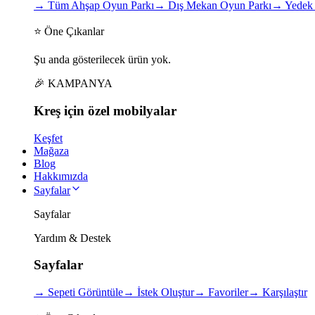
→
Tüm Ahşap Oyun Parkı
→
Dış Mekan Oyun Parkı
→
Yedek 
⭐ Öne Çıkanlar
Şu anda gösterilecek ürün yok.
🎉 KAMPANYA
Kreş için
özel
mobilyalar
Keşfet
Mağaza
Blog
Hakkımızda
Sayfalar
Sayfalar
Yardım & Destek
Sayfalar
→
Sepeti Görüntüle
→
İstek Oluştur
→
Favoriler
→
Karşılaştır