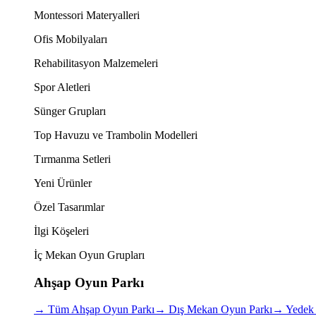
Montessori Materyalleri
Ofis Mobilyaları
Rehabilitasyon Malzemeleri
Spor Aletleri
Sünger Grupları
Top Havuzu ve Trambolin Modelleri
Tırmanma Setleri
Yeni Ürünler
Özel Tasarımlar
İlgi Köşeleri
İç Mekan Oyun Grupları
Ahşap Oyun Parkı
→
Tüm Ahşap Oyun Parkı
→
Dış Mekan Oyun Parkı
→
Yedek 