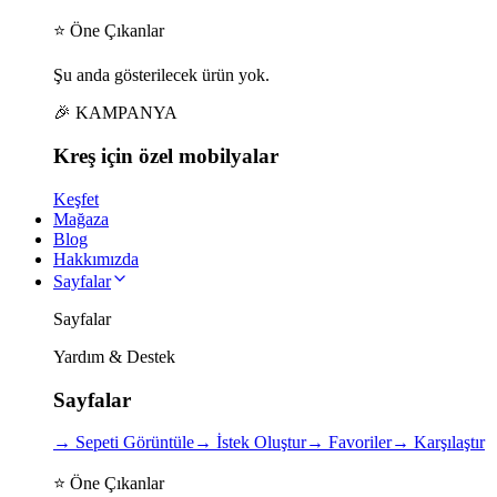
⭐ Öne Çıkanlar
Şu anda gösterilecek ürün yok.
🎉 KAMPANYA
Kreş için
özel
mobilyalar
Keşfet
Mağaza
Blog
Hakkımızda
Sayfalar
Sayfalar
Yardım & Destek
Sayfalar
→
Sepeti Görüntüle
→
İstek Oluştur
→
Favoriler
→
Karşılaştır
⭐ Öne Çıkanlar