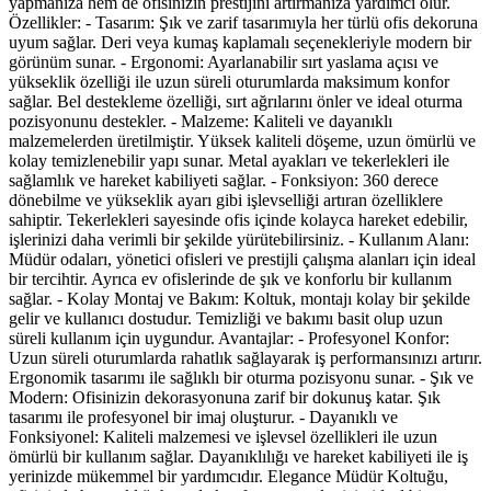
yapmanıza hem de ofisinizin prestijini artırmanıza yardımcı olur.
Özellikler: - Tasarım: Şık ve zarif tasarımıyla her türlü ofis dekoruna
uyum sağlar. Deri veya kumaş kaplamalı seçenekleriyle modern bir
görünüm sunar. - Ergonomi: Ayarlanabilir sırt yaslama açısı ve
yükseklik özelliği ile uzun süreli oturumlarda maksimum konfor
sağlar. Bel destekleme özelliği, sırt ağrılarını önler ve ideal oturma
pozisyonunu destekler. - Malzeme: Kaliteli ve dayanıklı
malzemelerden üretilmiştir. Yüksek kaliteli döşeme, uzun ömürlü ve
kolay temizlenebilir yapı sunar. Metal ayakları ve tekerlekleri ile
sağlamlık ve hareket kabiliyeti sağlar. - Fonksiyon: 360 derece
dönebilme ve yükseklik ayarı gibi işlevselliği artıran özelliklere
sahiptir. Tekerlekleri sayesinde ofis içinde kolayca hareket edebilir,
işlerinizi daha verimli bir şekilde yürütebilirsiniz. - Kullanım Alanı:
Müdür odaları, yönetici ofisleri ve prestijli çalışma alanları için ideal
bir tercihtir. Ayrıca ev ofislerinde de şık ve konforlu bir kullanım
sağlar. - Kolay Montaj ve Bakım: Koltuk, montajı kolay bir şekilde
gelir ve kullanıcı dostudur. Temizliği ve bakımı basit olup uzun
süreli kullanım için uygundur. Avantajlar: - Profesyonel Konfor:
Uzun süreli oturumlarda rahatlık sağlayarak iş performansınızı artırır.
Ergonomik tasarımı ile sağlıklı bir oturma pozisyonu sunar. - Şık ve
Modern: Ofisinizin dekorasyonuna zarif bir dokunuş katar. Şık
tasarımı ile profesyonel bir imaj oluşturur. - Dayanıklı ve
Fonksiyonel: Kaliteli malzemesi ve işlevsel özellikleri ile uzun
ömürlü bir kullanım sağlar. Dayanıklılığı ve hareket kabiliyeti ile iş
yerinizde mükemmel bir yardımcıdır. Elegance Müdür Koltuğu,