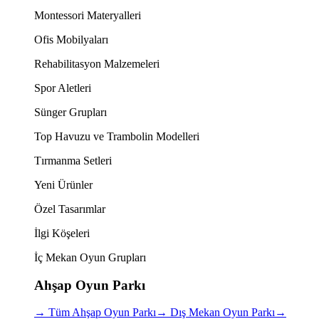
Montessori Materyalleri
Ofis Mobilyaları
Rehabilitasyon Malzemeleri
Spor Aletleri
Sünger Grupları
Top Havuzu ve Trambolin Modelleri
Tırmanma Setleri
Yeni Ürünler
Özel Tasarımlar
İlgi Köşeleri
İç Mekan Oyun Grupları
Ahşap Oyun Parkı
→
Tüm Ahşap Oyun Parkı
→
Dış Mekan Oyun Parkı
→