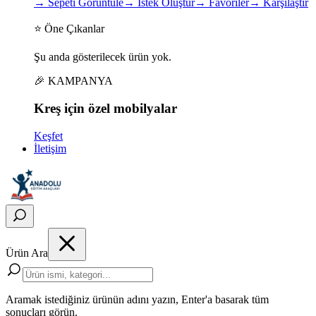
→
Sepeti Görüntüle
→
İstek Oluştur
→
Favoriler
→
Karşılaştır
⭐ Öne Çıkanlar
Şu anda gösterilecek ürün yok.
🎉 KAMPANYA
Kreş için
özel
mobilyalar
Keşfet
İletişim
Ürün Ara
Aramak istediğiniz ürünün adını yazın, Enter'a basarak tüm
sonuçları görün.