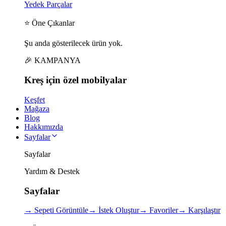
Yedek Parçalar
⭐ Öne Çıkanlar
Şu anda gösterilecek ürün yok.
🎉 KAMPANYA
Kreş için
özel
mobilyalar
Keşfet
Mağaza
Blog
Hakkımızda
Sayfalar
Sayfalar
Yardım & Destek
Sayfalar
→
Sepeti Görüntüle
→
İstek Oluştur
→
Favoriler
→
Karşılaştır