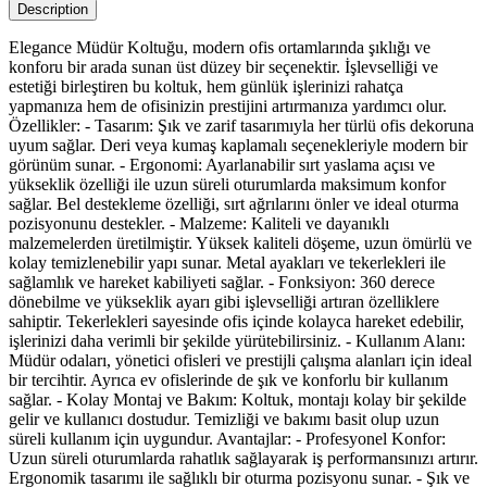
Description
Elegance Müdür Koltuğu, modern ofis ortamlarında şıklığı ve
konforu bir arada sunan üst düzey bir seçenektir. İşlevselliği ve
estetiği birleştiren bu koltuk, hem günlük işlerinizi rahatça
yapmanıza hem de ofisinizin prestijini artırmanıza yardımcı olur.
Özellikler: - Tasarım: Şık ve zarif tasarımıyla her türlü ofis dekoruna
uyum sağlar. Deri veya kumaş kaplamalı seçenekleriyle modern bir
görünüm sunar. - Ergonomi: Ayarlanabilir sırt yaslama açısı ve
yükseklik özelliği ile uzun süreli oturumlarda maksimum konfor
sağlar. Bel destekleme özelliği, sırt ağrılarını önler ve ideal oturma
pozisyonunu destekler. - Malzeme: Kaliteli ve dayanıklı
malzemelerden üretilmiştir. Yüksek kaliteli döşeme, uzun ömürlü ve
kolay temizlenebilir yapı sunar. Metal ayakları ve tekerlekleri ile
sağlamlık ve hareket kabiliyeti sağlar. - Fonksiyon: 360 derece
dönebilme ve yükseklik ayarı gibi işlevselliği artıran özelliklere
sahiptir. Tekerlekleri sayesinde ofis içinde kolayca hareket edebilir,
işlerinizi daha verimli bir şekilde yürütebilirsiniz. - Kullanım Alanı:
Müdür odaları, yönetici ofisleri ve prestijli çalışma alanları için ideal
bir tercihtir. Ayrıca ev ofislerinde de şık ve konforlu bir kullanım
sağlar. - Kolay Montaj ve Bakım: Koltuk, montajı kolay bir şekilde
gelir ve kullanıcı dostudur. Temizliği ve bakımı basit olup uzun
süreli kullanım için uygundur. Avantajlar: - Profesyonel Konfor:
Uzun süreli oturumlarda rahatlık sağlayarak iş performansınızı artırır.
Ergonomik tasarımı ile sağlıklı bir oturma pozisyonu sunar. - Şık ve