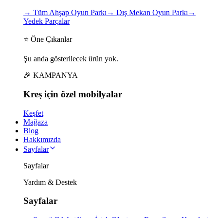
→
Tüm Ahşap Oyun Parkı
→
Dış Mekan Oyun Parkı
→
Yedek Parçalar
⭐ Öne Çıkanlar
Şu anda gösterilecek ürün yok.
🎉 KAMPANYA
Kreş için
özel
mobilyalar
Keşfet
Mağaza
Blog
Hakkımızda
Sayfalar
Sayfalar
Yardım & Destek
Sayfalar