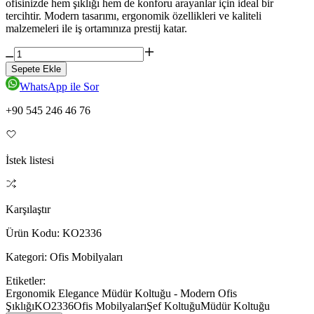
ofisinizde hem şıklığı hem de konforu arayanlar için ideal bir
tercihtir. Modern tasarımı, ergonomik özellikleri ve kaliteli
malzemeleri ile iş ortamınıza prestij katar.
Sepete Ekle
WhatsApp ile Sor
+90 545 246 46 76
İstek listesi
Karşılaştır
Ürün Kodu:
KO2336
Kategori:
Ofis Mobilyaları
Etiketler:
Ergonomik Elegance Müdür Koltuğu - Modern Ofis
Şıklığı
KO2336
Ofis Mobilyaları
Şef Koltuğu
Müdür Koltuğu