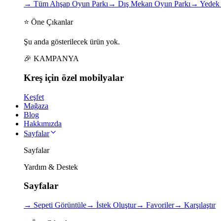
→
Tüm Ahşap Oyun Parkı
→
Dış Mekan Oyun Parkı
→
Yedek 
⭐ Öne Çıkanlar
Şu anda gösterilecek ürün yok.
🎉 KAMPANYA
Kreş için
özel
mobilyalar
Keşfet
Mağaza
Blog
Hakkımızda
Sayfalar
Sayfalar
Yardım & Destek
Sayfalar
→
Sepeti Görüntüle
→
İstek Oluştur
→
Favoriler
→
Karşılaştır