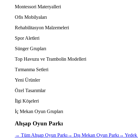
Montessori Materyalleri
Ofis Mobilyaları
Rehabilitasyon Malzemeleri
Spor Aletleri
Sünger Grupları
Top Havuzu ve Trambolin Modelleri
Tırmanma Setleri
Yeni Ürünler
Özel Tasarımlar
İlgi Köşeleri
İç Mekan Oyun Grupları
Ahşap Oyun Parkı
→
Tüm Ahşap Oyun Parkı
→
Dış Mekan Oyun Parkı
→
Yedek 