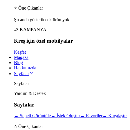
⭐ Öne Çıkanlar
Şu anda gösterilecek ürün yok.
🎉 KAMPANYA
Kreş için
özel
mobilyalar
Keşfet
Mağaza
Blog
Hakkımızda
Sayfalar
Sayfalar
Yardım & Destek
Sayfalar
→
Sepeti Görüntüle
→
İstek Oluştur
→
Favoriler
→
Karşılaştır
⭐ Öne Çıkanlar