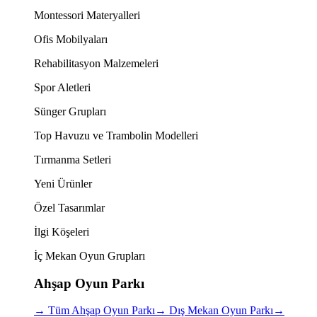
Montessori Materyalleri
Ofis Mobilyaları
Rehabilitasyon Malzemeleri
Spor Aletleri
Sünger Grupları
Top Havuzu ve Trambolin Modelleri
Tırmanma Setleri
Yeni Ürünler
Özel Tasarımlar
İlgi Köşeleri
İç Mekan Oyun Grupları
Ahşap Oyun Parkı
→
Tüm Ahşap Oyun Parkı
→
Dış Mekan Oyun Parkı
→