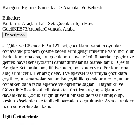
Kategori:
Eğitici Oyuncaklar > Arabalar Ve Bebekler
Etiketler:
Kurtarma Araçları 12'li Set: Çocuklar İçin Hayal
Gücü
KE873
Arabalar
Oyuncak Araba
Description
- Eğitici ve Eğlenceli: Bu 12'li set, çocukların yaratıcı oyunlar
oynayarak problem çözme becerilerini geliştirmelerine yardımcı olur.
Farklı kurtarma araçları, çocukların hayal gücünü harekete geçirir ve
gerçek hayat senaryolarını canlandırmalarına olanak tanır. - Çeşitli
Araçlar: Set, ambulans, itfaiye aracı, polis aracı ve diğer kurtarma
araçlarını içerir. Her araç detaylı ve işlevsel tasarımıyla çocuklara
çeşitli oyun senaryoları sunar. Bu çeşitlilik, çocukların rol oyunları
oynarken daha fazla eğlence ve öğrenme sağlar. - Dayanıklı ve
Güvenli: Yüksek kaliteli plastikten üretilen araçlar, sağlam ve
dayanıklıdır. Çocuklar için güvenli bir şekilde tasarlanmış olup,
keskin köşelerden ve tehlikeli parçadan kaçınılmıştır. Ayrıca, renkler
uzun süre solmadan kalır.
İlgili Ürünlerimiz