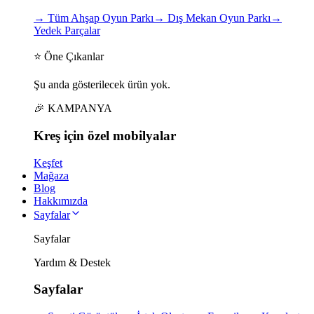
→
Tüm Ahşap Oyun Parkı
→
Dış Mekan Oyun Parkı
→
Yedek Parçalar
⭐ Öne Çıkanlar
Şu anda gösterilecek ürün yok.
🎉 KAMPANYA
Kreş için
özel
mobilyalar
Keşfet
Mağaza
Blog
Hakkımızda
Sayfalar
Sayfalar
Yardım & Destek
Sayfalar