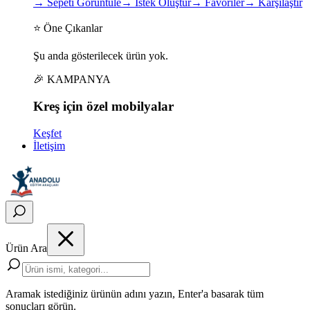
→
Sepeti Görüntüle
→
İstek Oluştur
→
Favoriler
→
Karşılaştır
⭐ Öne Çıkanlar
Şu anda gösterilecek ürün yok.
🎉 KAMPANYA
Kreş için
özel
mobilyalar
Keşfet
İletişim
Ürün Ara
Aramak istediğiniz ürünün adını yazın, Enter'a basarak tüm
sonuçları görün.