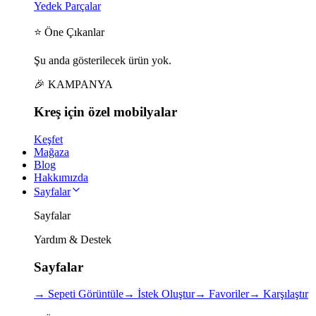
Yedek Parçalar
⭐ Öne Çıkanlar
Şu anda gösterilecek ürün yok.
🎉 KAMPANYA
Kreş için
özel
mobilyalar
Keşfet
Mağaza
Blog
Hakkımızda
Sayfalar
Sayfalar
Yardım & Destek
Sayfalar
→
Sepeti Görüntüle
→
İstek Oluştur
→
Favoriler
→
Karşılaştır