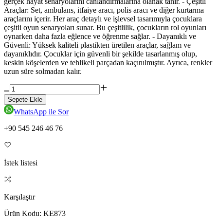
gerçek hayat senaryolarını canlandırmalarına olanak tanır. - Çeşitli
Araçlar: Set, ambulans, itfaiye aracı, polis aracı ve diğer kurtarma
araçlarını içerir. Her araç detaylı ve işlevsel tasarımıyla çocuklara
çeşitli oyun senaryoları sunar. Bu çeşitlilik, çocukların rol oyunları
oynarken daha fazla eğlence ve öğrenme sağlar. - Dayanıklı ve
Güvenli: Yüksek kaliteli plastikten üretilen araçlar, sağlam ve
dayanıklıdır. Çocuklar için güvenli bir şekilde tasarlanmış olup,
keskin köşelerden ve tehlikeli parçadan kaçınılmıştır. Ayrıca, renkler
uzun süre solmadan kalır.
Sepete Ekle
WhatsApp ile Sor
+90 545 246 46 76
İstek listesi
Karşılaştır
Ürün Kodu:
KE873