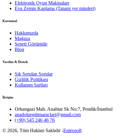
Elektronik Oyun Makinaları
Eva Zemin Kaplama (Tatami yer minderi)
Kurumsal
Hakkımızda
Mağaza
Sepeti Görüntüle
Blog
Yardım & Destek
Sık Sorulan Sorular
Gizlilik Politikası
Kullanım Şartları
İletişim
Orhangazi Mah. Anahtar Sk No:7, Pendik/İstanbul
anadoluegitimaraclari@gmail.com
(+90) 545 246 46 76
©
2026
, Tüm Hakları Saklıdır -
Enteosoft