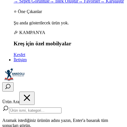
→
Sepeti Görüntüle
→
İstek Oluştur
→
Favoriler
→
Karşılaştır
⭐ Öne Çıkanlar
Şu anda gösterilecek ürün yok.
🎉 KAMPANYA
Kreş için
özel
mobilyalar
Keşfet
İletişim
Ürün Ara
Aramak istediğiniz ürünün adını yazın, Enter'a basarak tüm
sonuçları görün.