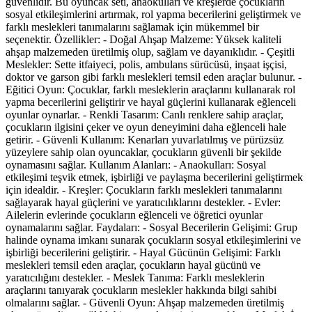
güvenlidir. Bu oyuncak seti, anaokulları ve kreşlerde çocukların
sosyal etkileşimlerini artırmak, rol yapma becerilerini geliştirmek ve
farklı meslekleri tanımalarını sağlamak için mükemmel bir
seçenektir. Özellikler: - Doğal Ahşap Malzeme: Yüksek kaliteli
ahşap malzemeden üretilmiş olup, sağlam ve dayanıklıdır. - Çeşitli
Meslekler: Sette itfaiyeci, polis, ambulans sürücüsü, inşaat işçisi,
doktor ve garson gibi farklı meslekleri temsil eden araçlar bulunur. -
Eğitici Oyun: Çocuklar, farklı mesleklerin araçlarını kullanarak rol
yapma becerilerini geliştirir ve hayal güçlerini kullanarak eğlenceli
oyunlar oynarlar. - Renkli Tasarım: Canlı renklere sahip araçlar,
çocukların ilgisini çeker ve oyun deneyimini daha eğlenceli hale
getirir. - Güvenli Kullanım: Kenarları yuvarlatılmış ve pürüzsüz
yüzeylere sahip olan oyuncaklar, çocukların güvenli bir şekilde
oynamasını sağlar. Kullanım Alanları: - Anaokulları: Sosyal
etkileşimi teşvik etmek, işbirliği ve paylaşma becerilerini geliştirmek
için idealdir. - Kreşler: Çocukların farklı meslekleri tanımalarını
sağlayarak hayal güçlerini ve yaratıcılıklarını destekler. - Evler:
Ailelerin evlerinde çocukların eğlenceli ve öğretici oyunlar
oynamalarını sağlar. Faydaları: - Sosyal Becerilerin Gelişimi: Grup
halinde oynama imkanı sunarak çocukların sosyal etkileşimlerini ve
işbirliği becerilerini geliştirir. - Hayal Gücünün Gelişimi: Farklı
meslekleri temsil eden araçlar, çocukların hayal gücünü ve
yaratıcılığını destekler. - Meslek Tanıma: Farklı mesleklerin
araçlarını tanıyarak çocukların meslekler hakkında bilgi sahibi
olmalarını sağlar. - Güvenli Oyun: Ahşap malzemeden üretilmiş