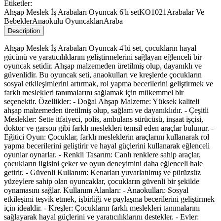
Etiketler:
Ahşap Meslek İş Arabaları Oyuncak 6'lı set
KO1021
Arabalar Ve
Bebekler
Anaokulu Oyuncakları
Araba
Description
Ahşap Meslek İş Arabaları Oyuncak 4'lü set, çocukların hayal
gücünü ve yaratıcılıklarını geliştirmelerini sağlayan eğlenceli bir
oyuncak setidir. Ahşap malzemeden üretilmiş olup, dayanıklı ve
güvenlidir. Bu oyuncak seti, anaokulları ve kreşlerde çocukların
sosyal etkileşimlerini artırmak, rol yapma becerilerini geliştirmek ve
farklı meslekleri tanımalarını sağlamak için mükemmel bir
seçenektir. Özellikler: - Doğal Ahşap Malzeme: Yüksek kaliteli
ahşap malzemeden üretilmiş olup, sağlam ve dayanıklıdır. - Çeşitli
Meslekler: Sette itfaiyeci, polis, ambulans sürücüsü, inşaat işçisi,
doktor ve garson gibi farklı meslekleri temsil eden araçlar bulunur. -
Eğitici Oyun: Çocuklar, farklı mesleklerin araçlarını kullanarak rol
yapma becerilerini geliştirir ve hayal güçlerini kullanarak eğlenceli
oyunlar oynarlar. - Renkli Tasarım: Canlı renklere sahip araçlar,
çocukların ilgisini çeker ve oyun deneyimini daha eğlenceli hale
getirir. - Güvenli Kullanım: Kenarları yuvarlatılmış ve pürüzsüz
yüzeylere sahip olan oyuncaklar, çocukların güvenli bir şekilde
oynamasını sağlar. Kullanım Alanları: - Anaokulları: Sosyal
etkileşimi teşvik etmek, işbirliği ve paylaşma becerilerini geliştirmek
için idealdir. - Kreşler: Çocukların farklı meslekleri tanımalarını
sağlayarak hayal güçlerini ve yaratıcılıklarını destekler. - Evler: