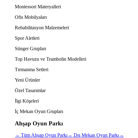
Montessori Materyalleri
Ofis Mobilyaları
Rehabilitasyon Malzemeleri
Spor Aletleri
Sünger Grupları
Top Havuzu ve Trambolin Modelleri
Tırmanma Setleri
Yeni Ürünler
Özel Tasarımlar
İlgi Köşeleri
İç Mekan Oyun Grupları
Ahşap Oyun Parkı
→
Tüm Ahşap Oyun Parkı
→
Dış Mekan Oyun Parkı
→