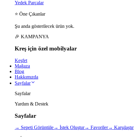
Yedek Parçalar
⭐ Öne Çıkanlar
Şu anda gösterilecek ürün yok.
🎉 KAMPANYA
Kreş için
özel
mobilyalar
Keşfet
Mağaza
Blog
Hakkımızda
Sayfalar
Sayfalar
Yardım & Destek
Sayfalar
→
Sepeti Görüntüle
→
İstek Oluştur
→
Favoriler
→
Karşılaştır