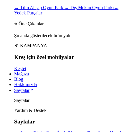
→
Tüm Ahşap Oyun Parkı
→
Dış Mekan Oyun Parkı
→
Yedek Parçalar
⭐ Öne Çıkanlar
Şu anda gösterilecek ürün yok.
🎉 KAMPANYA
Kreş için
özel
mobilyalar
Keşfet
Mağaza
Blog
Hakkımızda
Sayfalar
Sayfalar
Yardım & Destek
Sayfalar