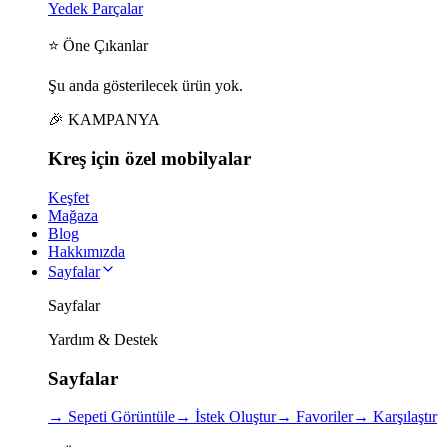
Yedek Parçalar
⭐ Öne Çıkanlar
Şu anda gösterilecek ürün yok.
🎉 KAMPANYA
Kreş için
özel
mobilyalar
Keşfet
Mağaza
Blog
Hakkımızda
Sayfalar
Sayfalar
Yardım & Destek
Sayfalar
→
Sepeti Görüntüle
→
İstek Oluştur
→
Favoriler
→
Karşılaştır