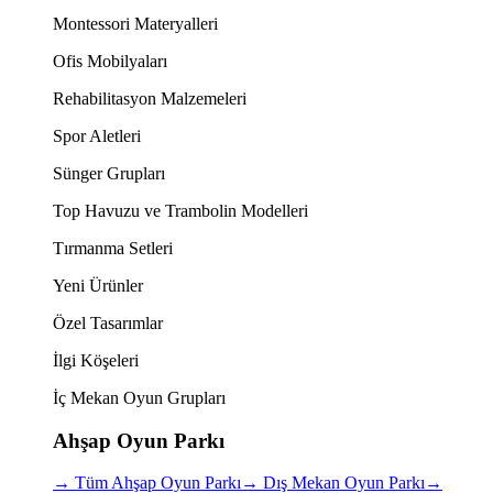
Montessori Materyalleri
Ofis Mobilyaları
Rehabilitasyon Malzemeleri
Spor Aletleri
Sünger Grupları
Top Havuzu ve Trambolin Modelleri
Tırmanma Setleri
Yeni Ürünler
Özel Tasarımlar
İlgi Köşeleri
İç Mekan Oyun Grupları
Ahşap Oyun Parkı
→
Tüm Ahşap Oyun Parkı
→
Dış Mekan Oyun Parkı
→