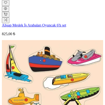
Ahşap Meslek İş Arabaları Oyuncak 6'lı set
825,00 ₺