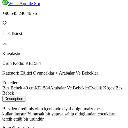
WhatsApp ile Sor
+90 545 246 46 76
İstek listesi
Karşılaştır
Ürün Kodu:
KE1584
Kategori:
Eğitici Oyuncaklar > Arabalar Ve Bebekler
Etiketler:
Bez Bebek 40 cm
KE1584
Arabalar Ve Bebekler
Evcilik Köşesi
Bez
Bebek
Description
B ezden üretilmiş olup içerisinde elyaf dolgu malzemesi
kullanılmıştır. Yumuşak bir yapıya sahip olduğundan çocukların
tercih ettiği bir üründür.