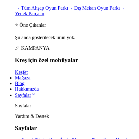
→
Tüm Ahşap Oyun Parkı
→
Dış Mekan Oyun Parkı
→
Yedek Parçalar
⭐ Öne Çıkanlar
Şu anda gösterilecek ürün yok.
🎉 KAMPANYA
Kreş için
özel
mobilyalar
Keşfet
Mağaza
Blog
Hakkımızda
Sayfalar
Sayfalar
Yardım & Destek
Sayfalar