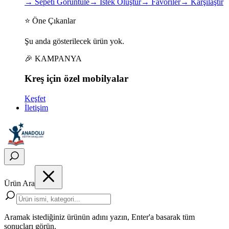
→
Sepeti Görüntüle
→
İstek Oluştur
→
Favoriler
→
Karşılaştır
⭐ Öne Çıkanlar
Şu anda gösterilecek ürün yok.
🎉 KAMPANYA
Kreş için
özel
mobilyalar
Keşfet
İletişim
Ürün Ara
Aramak istediğiniz ürünün adını yazın, Enter'a basarak tüm
sonuçları görün.