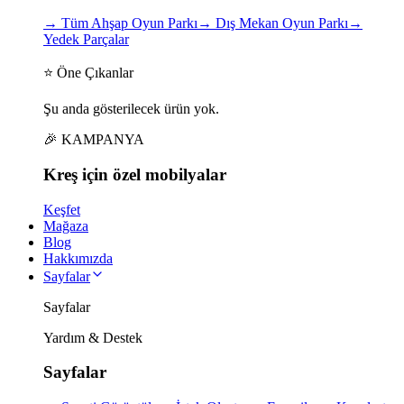
→
Tüm Ahşap Oyun Parkı
→
Dış Mekan Oyun Parkı
→
Yedek Parçalar
⭐ Öne Çıkanlar
Şu anda gösterilecek ürün yok.
🎉 KAMPANYA
Kreş için
özel
mobilyalar
Keşfet
Mağaza
Blog
Hakkımızda
Sayfalar
Sayfalar
Yardım & Destek
Sayfalar