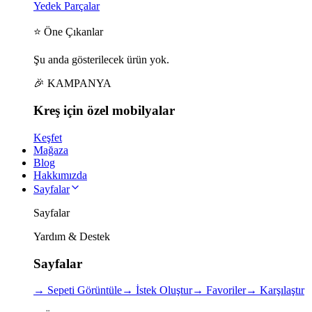
Yedek Parçalar
⭐ Öne Çıkanlar
Şu anda gösterilecek ürün yok.
🎉 KAMPANYA
Kreş için
özel
mobilyalar
Keşfet
Mağaza
Blog
Hakkımızda
Sayfalar
Sayfalar
Yardım & Destek
Sayfalar
→
Sepeti Görüntüle
→
İstek Oluştur
→
Favoriler
→
Karşılaştır