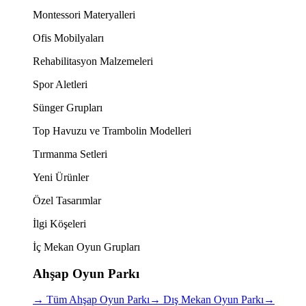
Montessori Materyalleri
Ofis Mobilyaları
Rehabilitasyon Malzemeleri
Spor Aletleri
Sünger Grupları
Top Havuzu ve Trambolin Modelleri
Tırmanma Setleri
Yeni Ürünler
Özel Tasarımlar
İlgi Köşeleri
İç Mekan Oyun Grupları
Ahşap Oyun Parkı
→
Tüm Ahşap Oyun Parkı
→
Dış Mekan Oyun Parkı
→