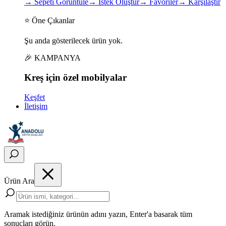
→
Sepeti Görüntüle
→
İstek Oluştur
→
Favoriler
→
Karşılaştır
⭐ Öne Çıkanlar
Şu anda gösterilecek ürün yok.
🎉 KAMPANYA
Kreş için
özel
mobilyalar
Keşfet
İletişim
Ürün Ara
Aramak istediğiniz ürünün adını yazın, Enter'a basarak tüm
sonuçları görün.