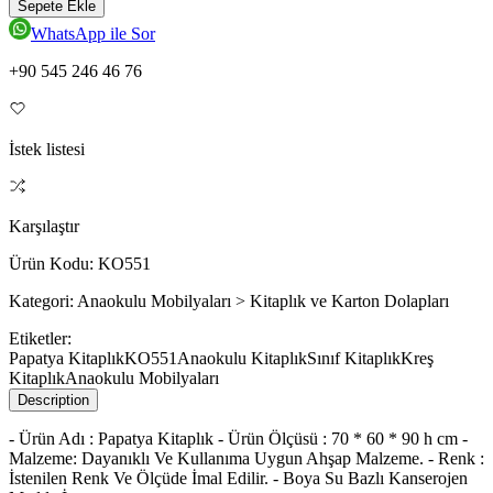
Sepete Ekle
WhatsApp ile Sor
+90 545 246 46 76
İstek listesi
Karşılaştır
Ürün Kodu:
KO551
Kategori:
Anaokulu Mobilyaları > Kitaplık ve Karton Dolapları
Etiketler:
Papatya Kitaplık
KO551
Anaokulu Kitaplık
Sınıf Kitaplık
Kreş
Kitaplık
Anaokulu Mobilyaları
Description
- Ürün Adı : Papatya Kitaplık - Ürün Ölçüsü : 70 * 60 * 90 h cm -
Malzeme: Dayanıklı Ve Kullanıma Uygun Ahşap Malzeme. - Renk :
İstenilen Renk Ve Ölçüde İmal Edilir. - Boya Su Bazlı Kanserojen