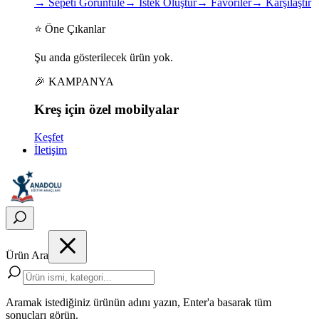
→
Sepeti Görüntüle
→
İstek Oluştur
→
Favoriler
→
Karşılaştır
⭐ Öne Çıkanlar
Şu anda gösterilecek ürün yok.
🎉 KAMPANYA
Kreş için
özel
mobilyalar
Keşfet
İletişim
Ürün Ara
Aramak istediğiniz ürünün adını yazın, Enter'a basarak tüm
sonuçları görün.