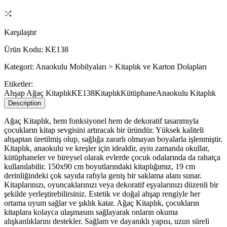
Karşılaştır
Ürün Kodu:
KE138
Kategori:
Anaokulu Mobilyaları > Kitaplık ve Karton Dolapları
Etiketler:
Ahşap Ağaç Kitaplık
KE138
Kitaplık
Kütüphane
Anaokulu Kitaplık
Description
Ağaç Kitaplık, hem fonksiyonel hem de dekoratif tasarımıyla
çocukların kitap sevgisini artıracak bir üründür. Yüksek kaliteli
ahşaptan üretilmiş olup, sağlığa zararlı olmayan boyalarla işlenmiştir.
Kitaplık, anaokulu ve kreşler için idealdir, aynı zamanda okullar,
kütüphaneler ve bireysel olarak evlerde çocuk odalarında da rahatça
kullanılabilir. 150x90 cm boyutlarındaki kitaplığımız, 19 cm
derinliğindeki çok sayıda rafıyla geniş bir saklama alanı sunar.
Kitaplarınızı, oyuncaklarınızı veya dekoratif eşyalarınızı düzenli bir
şekilde yerleştirebilirsiniz. Estetik ve doğal ahşap rengiyle her
ortama uyum sağlar ve şıklık katar. Ağaç Kitaplık, çocukların
kitaplara kolayca ulaşmasını sağlayarak onların okuma
alışkanlıklarını destekler. Sağlam ve dayanıklı yapısı, uzun süreli