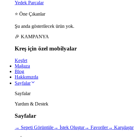
Yedek Parçalar
⭐ Öne Çıkanlar
Şu anda gösterilecek ürün yok.
🎉 KAMPANYA
Kreş için
özel
mobilyalar
Keşfet
Mağaza
Blog
Hakkımızda
Sayfalar
Sayfalar
Yardım & Destek
Sayfalar
→
Sepeti Görüntüle
→
İstek Oluştur
→
Favoriler
→
Karşılaştır