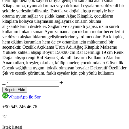
derinliğindeki çok sayıda rafıyla geniş bir saklama alanı sunar.
Kitaplarınızı, oyuncaklarınızı veya dekoratif eşyalarınızı düzenli bir
şekilde yerleştirebilirsiniz. Estetik ve doğal ahşap rengiyle her
ortama uyum sağlar ve şıklık katar. Ağaç Kitaplık, çocukların
kitaplara kolayca ulaşmasını sağlayarak onların okuma
alışkanlıklarını destekler. Sağlam ve dayanıklı yapısı, uzun süreli
kullanım imkanı sunar. Aynı zamanda çocukların motor becerilerini
ve düzen alışkanlıklarını geliştirmelerine yardımcı olur. Bu kitaplık,
hem eğitim kurumları hem de ev ortamları için mükemmel bir
seçenektir. Özellik Açıklama Ürün Adı Ağaç Kitaplık Malzeme
Yüksek kaliteli ahşap Boyut 150x90 cm Raf Derinliği 19 cm Renk
Doğal ahşap rengi Raf Sayısı Çok raflı tasarım Kullanım Alanları
Anaokulları, kreşler, okullar, kütüphaneler, çocuk odaları Güvenlik
Çocuk sağlığına uygun, toksik olmayan boyalar Dekoratif Özellikler
Şık ve estetik görünüm, farklı eşyalar için çok yönlü kullanım
Sepete Ekle
WhatsApp ile Sor
+90 545 246 46 76
İstek listesi