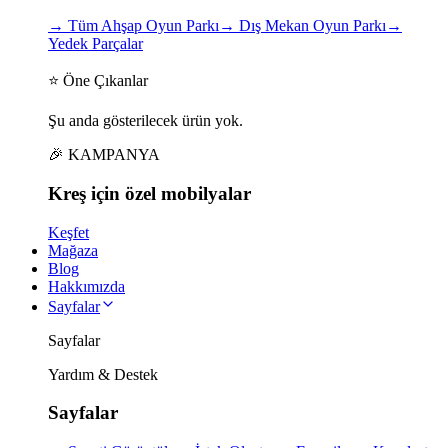
→
Tüm Ahşap Oyun Parkı
→
Dış Mekan Oyun Parkı
→
Yedek Parçalar
⭐ Öne Çıkanlar
Şu anda gösterilecek ürün yok.
🎉 KAMPANYA
Kreş için
özel
mobilyalar
Keşfet
Mağaza
Blog
Hakkımızda
Sayfalar
Sayfalar
Yardım & Destek
Sayfalar