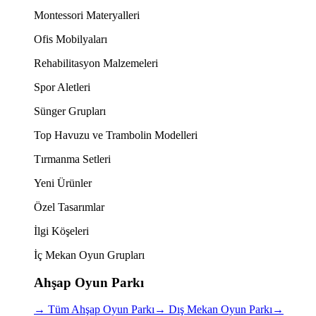
Montessori Materyalleri
Ofis Mobilyaları
Rehabilitasyon Malzemeleri
Spor Aletleri
Sünger Grupları
Top Havuzu ve Trambolin Modelleri
Tırmanma Setleri
Yeni Ürünler
Özel Tasarımlar
İlgi Köşeleri
İç Mekan Oyun Grupları
Ahşap Oyun Parkı
→
Tüm Ahşap Oyun Parkı
→
Dış Mekan Oyun Parkı
→