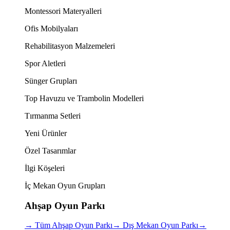
Montessori Materyalleri
Ofis Mobilyaları
Rehabilitasyon Malzemeleri
Spor Aletleri
Sünger Grupları
Top Havuzu ve Trambolin Modelleri
Tırmanma Setleri
Yeni Ürünler
Özel Tasarımlar
İlgi Köşeleri
İç Mekan Oyun Grupları
Ahşap Oyun Parkı
→
Tüm Ahşap Oyun Parkı
→
Dış Mekan Oyun Parkı
→