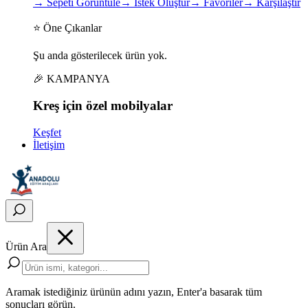
→
Sepeti Görüntüle
→
İstek Oluştur
→
Favoriler
→
Karşılaştır
⭐ Öne Çıkanlar
Şu anda gösterilecek ürün yok.
🎉 KAMPANYA
Kreş için
özel
mobilyalar
Keşfet
İletişim
Ürün Ara
Aramak istediğiniz ürünün adını yazın, Enter'a basarak tüm
sonuçları görün.