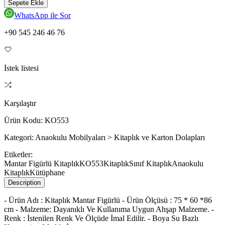
Sepete Ekle
WhatsApp ile Sor
+90 545 246 46 76
İstek listesi
Karşılaştır
Ürün Kodu:
KO553
Kategori:
Anaokulu Mobilyaları > Kitaplık ve Karton Dolapları
Etiketler:
Mantar Figürlü Kitaplık
KO553
Kitaplık
Sınıf Kitaplık
Anaokulu
Kitaplık
Kütüphane
Description
- Ürün Adı : Kitaplık Mantar Figürlü - Ürün Ölçüsü : 75 * 60 *86
cm - Malzeme: Dayanıklı Ve Kullanıma Uygun Ahşap Malzeme. -
Renk : İstenilen Renk Ve Ölçüde İmal Edilir. - Boya Su Bazlı