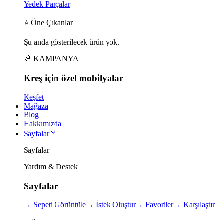
Yedek Parçalar
⭐ Öne Çıkanlar
Şu anda gösterilecek ürün yok.
🎉 KAMPANYA
Kreş için
özel
mobilyalar
Keşfet
Mağaza
Blog
Hakkımızda
Sayfalar
Sayfalar
Yardım & Destek
Sayfalar
→
Sepeti Görüntüle
→
İstek Oluştur
→
Favoriler
→
Karşılaştır