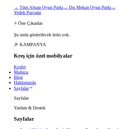
→
Tüm Ahşap Oyun Parkı
→
Dış Mekan Oyun Parkı
→
Yedek Parçalar
⭐ Öne Çıkanlar
Şu anda gösterilecek ürün yok.
🎉 KAMPANYA
Kreş için
özel
mobilyalar
Keşfet
Mağaza
Blog
Hakkımızda
Sayfalar
Sayfalar
Yardım & Destek
Sayfalar