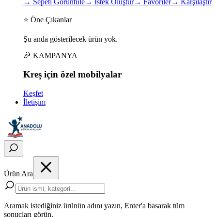
→
Sepeti Görüntüle
→
İstek Oluştur
→
Favoriler
→
Karşılaştır
⭐ Öne Çıkanlar
Şu anda gösterilecek ürün yok.
🎉 KAMPANYA
Kreş için
özel
mobilyalar
Keşfet
İletişim
Ürün Ara
Aramak istediğiniz ürünün adını yazın, Enter'a basarak tüm
sonuçları görün.