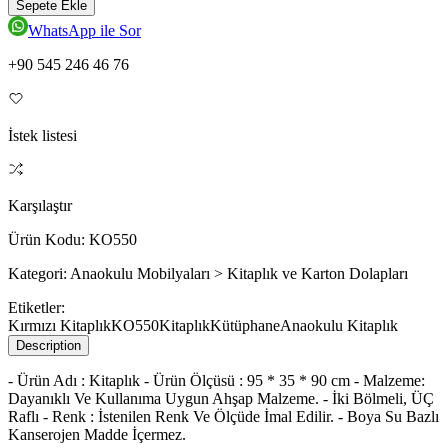
Sepete Ekle
WhatsApp ile Sor
+90 545 246 46 76
İstek listesi
Karşılaştır
Ürün Kodu:
KO550
Kategori:
Anaokulu Mobilyaları > Kitaplık ve Karton Dolapları
Etiketler:
Kırmızı Kitaplık
KO550
Kitaplık
Kütüphane
Anaokulu Kitaplık
Description
- Ürün Adı : Kitaplık - Ürün Ölçüsü : 95 * 35 * 90 cm - Malzeme:
Dayanıklı Ve Kullanıma Uygun Ahşap Malzeme. - İki Bölmeli, ÜÇ
Raflı - Renk : İstenilen Renk Ve Ölçüde İmal Edilir. - Boya Su Bazlı
Kanserojen Madde İçermez.