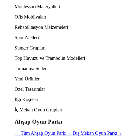
Montessori Materyalleri
Ofis Mobilyaları
Rehabilitasyon Malzemeleri
Spor Aletleri
Sünger Grupları
Top Havuzu ve Trambolin Modelleri
Tırmanma Setleri
Yeni Ürünler
Özel Tasarımlar
İlgi Köşeleri
İç Mekan Oyun Grupları
Ahşap Oyun Parkı
→
Tüm Ahşap Oyun Parkı
→
Dış Mekan Oyun Parkı
→