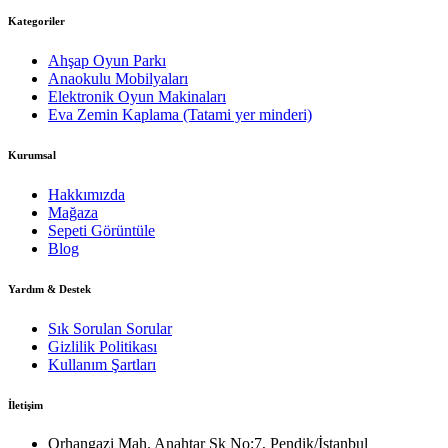
Kategoriler
Ahşap Oyun Parkı
Anaokulu Mobilyaları
Elektronik Oyun Makinaları
Eva Zemin Kaplama (Tatami yer minderi)
Kurumsal
Hakkımızda
Mağaza
Sepeti Görüntüle
Blog
Yardım & Destek
Sık Sorulan Sorular
Gizlilik Politikası
Kullanım Şartları
İletişim
Orhangazi Mah. Anahtar Sk No:7, Pendik/İstanbul