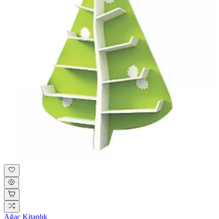
Ağaç Kitaplık