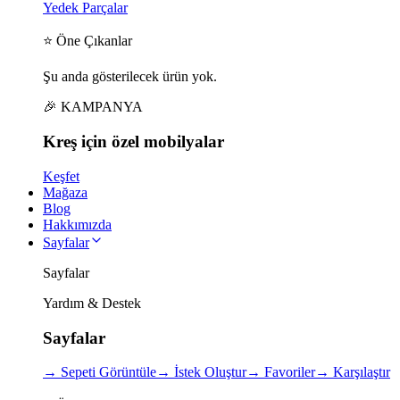
Yedek Parçalar
⭐ Öne Çıkanlar
Şu anda gösterilecek ürün yok.
🎉 KAMPANYA
Kreş için
özel
mobilyalar
Keşfet
Mağaza
Blog
Hakkımızda
Sayfalar
Sayfalar
Yardım & Destek
Sayfalar
→
Sepeti Görüntüle
→
İstek Oluştur
→
Favoriler
→
Karşılaştır