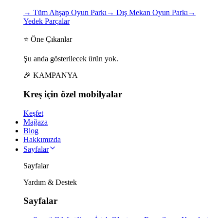
→
Tüm Ahşap Oyun Parkı
→
Dış Mekan Oyun Parkı
→
Yedek Parçalar
⭐ Öne Çıkanlar
Şu anda gösterilecek ürün yok.
🎉 KAMPANYA
Kreş için
özel
mobilyalar
Keşfet
Mağaza
Blog
Hakkımızda
Sayfalar
Sayfalar
Yardım & Destek
Sayfalar