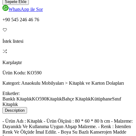
Sepete Ekle
WhatsApp ile Sor
+90 545 246 46 76
İstek listesi
Karşılaştır
Ürün Kodu:
KO590
Kategori:
Anaokulu Mobilyaları > Kitaplık ve Karton Dolapları
Etiketler:
Banklı Kitaplık
KO590
Kitaplık
Bahçe Kitaplık
Kütüphane
Sınıf
Kitaplık
Description
- Ürün Adı : Kitaplık - Ürün Ölçüsü : 80 * 60 * 80 h cm - Malzeme:
Dayanıklı Ve Kullanıma Uygun Ahşap Malzeme. - Renk : İstenilen
Renk Ve Ölçüde İmal Edilir. - Boya Su Bazlı Kanserojen Madde