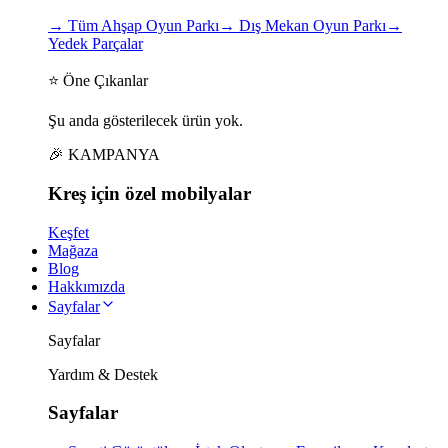
→
Tüm Ahşap Oyun Parkı
→
Dış Mekan Oyun Parkı
→
Yedek Parçalar
⭐ Öne Çıkanlar
Şu anda gösterilecek ürün yok.
🎉 KAMPANYA
Kreş için
özel
mobilyalar
Keşfet
Mağaza
Blog
Hakkımızda
Sayfalar
Sayfalar
Yardım & Destek
Sayfalar