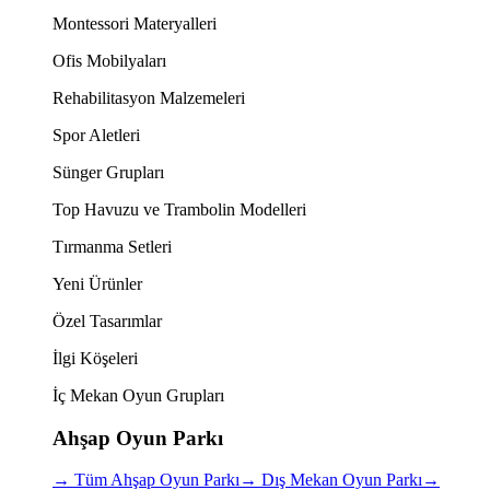
Montessori Materyalleri
Ofis Mobilyaları
Rehabilitasyon Malzemeleri
Spor Aletleri
Sünger Grupları
Top Havuzu ve Trambolin Modelleri
Tırmanma Setleri
Yeni Ürünler
Özel Tasarımlar
İlgi Köşeleri
İç Mekan Oyun Grupları
Ahşap Oyun Parkı
→
Tüm Ahşap Oyun Parkı
→
Dış Mekan Oyun Parkı
→