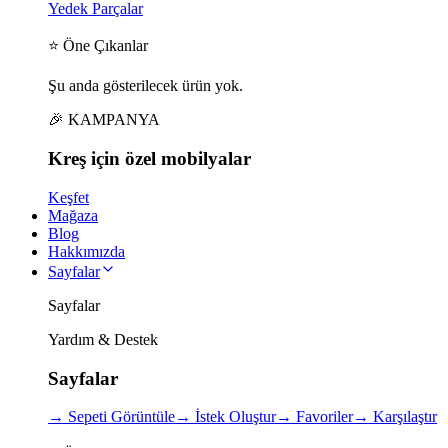
Yedek Parçalar
⭐ Öne Çıkanlar
Şu anda gösterilecek ürün yok.
🎉 KAMPANYA
Kreş için
özel
mobilyalar
Keşfet
Mağaza
Blog
Hakkımızda
Sayfalar
Sayfalar
Yardım & Destek
Sayfalar
→
Sepeti Görüntüle
→
İstek Oluştur
→
Favoriler
→
Karşılaştır