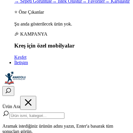
→
Sepeti Görüntüle
→
İstek Oluştur
→
Favoriler
→
Karşılaştır
⭐ Öne Çıkanlar
Şu anda gösterilecek ürün yok.
🎉 KAMPANYA
Kreş için
özel
mobilyalar
Keşfet
İletişim
Ürün Ara
Aramak istediğiniz ürünün adını yazın, Enter'a basarak tüm
sonuçları görün.