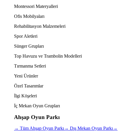
Montessori Materyalleri
Ofis Mobilyaları
Rehabilitasyon Malzemeleri
Spor Aletleri
Sünger Grupları
Top Havuzu ve Trambolin Modelleri
Tırmanma Setleri
Yeni Ürünler
Özel Tasarımlar
İlgi Köşeleri
İç Mekan Oyun Grupları
Ahşap Oyun Parkı
→
Tüm Ahşap Oyun Parkı
→
Dış Mekan Oyun Parkı
→