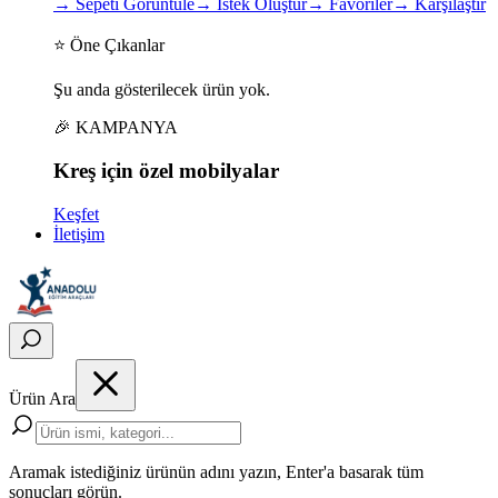
→
Sepeti Görüntüle
→
İstek Oluştur
→
Favoriler
→
Karşılaştır
⭐ Öne Çıkanlar
Şu anda gösterilecek ürün yok.
🎉 KAMPANYA
Kreş için
özel
mobilyalar
Keşfet
İletişim
Ürün Ara
Aramak istediğiniz ürünün adını yazın, Enter'a basarak tüm
sonuçları görün.