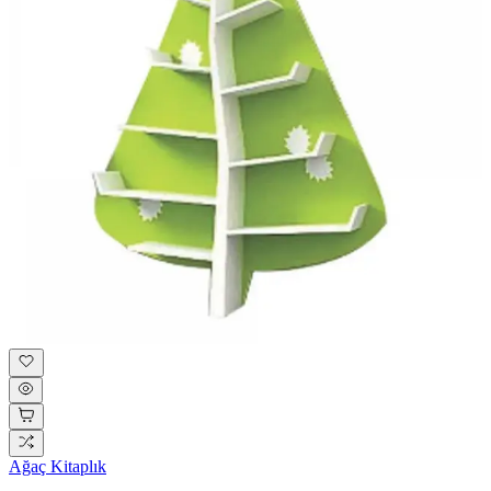
Ağaç Kitaplık