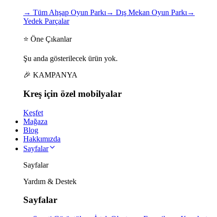
→
Tüm Ahşap Oyun Parkı
→
Dış Mekan Oyun Parkı
→
Yedek Parçalar
⭐ Öne Çıkanlar
Şu anda gösterilecek ürün yok.
🎉 KAMPANYA
Kreş için
özel
mobilyalar
Keşfet
Mağaza
Blog
Hakkımızda
Sayfalar
Sayfalar
Yardım & Destek
Sayfalar