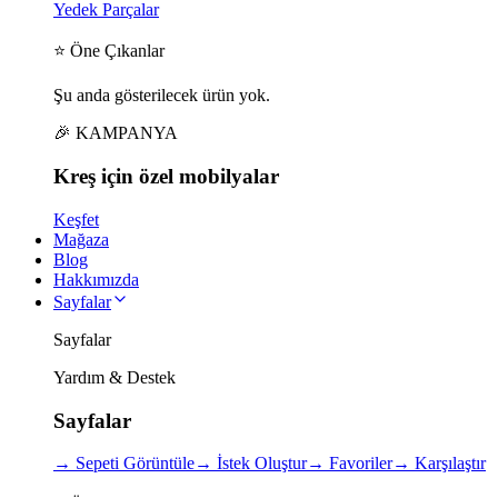
Yedek Parçalar
⭐ Öne Çıkanlar
Şu anda gösterilecek ürün yok.
🎉 KAMPANYA
Kreş için
özel
mobilyalar
Keşfet
Mağaza
Blog
Hakkımızda
Sayfalar
Sayfalar
Yardım & Destek
Sayfalar
→
Sepeti Görüntüle
→
İstek Oluştur
→
Favoriler
→
Karşılaştır