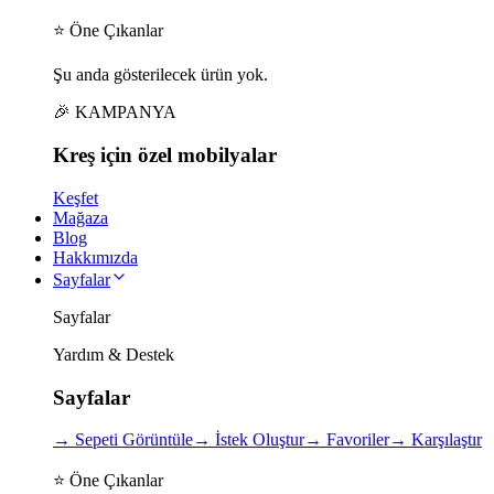
⭐ Öne Çıkanlar
Şu anda gösterilecek ürün yok.
🎉 KAMPANYA
Kreş için
özel
mobilyalar
Keşfet
Mağaza
Blog
Hakkımızda
Sayfalar
Sayfalar
Yardım & Destek
Sayfalar
→
Sepeti Görüntüle
→
İstek Oluştur
→
Favoriler
→
Karşılaştır
⭐ Öne Çıkanlar