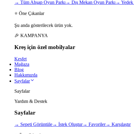
→
Tüm Ahşap Oyun Parkı
→
Dış Mekan Oyun Parkı
→
Yedek 
⭐ Öne Çıkanlar
Şu anda gösterilecek ürün yok.
🎉 KAMPANYA
Kreş için
özel
mobilyalar
Keşfet
Mağaza
Blog
Hakkımızda
Sayfalar
Sayfalar
Yardım & Destek
Sayfalar
→
Sepeti Görüntüle
→
İstek Oluştur
→
Favoriler
→
Karşılaştır