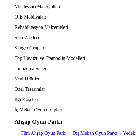
Montessori Materyalleri
Ofis Mobilyaları
Rehabilitasyon Malzemeleri
Spor Aletleri
Sünger Grupları
Top Havuzu ve Trambolin Modelleri
Tırmanma Setleri
Yeni Ürünler
Özel Tasarımlar
İlgi Köşeleri
İç Mekan Oyun Grupları
Ahşap Oyun Parkı
→
Tüm Ahşap Oyun Parkı
→
Dış Mekan Oyun Parkı
→
Yedek 