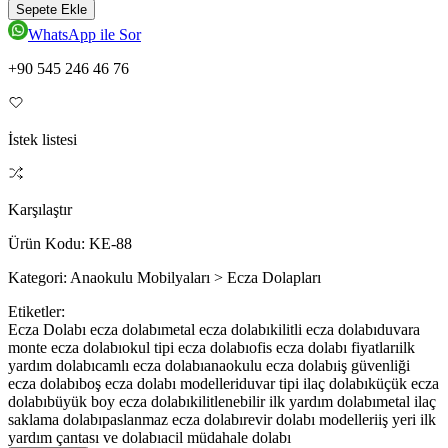
Sepete Ekle
WhatsApp ile Sor
+90 545 246 46 76
İstek listesi
Karşılaştır
Ürün Kodu:
KE-88
Kategori:
Anaokulu Mobilyaları > Ecza Dolapları
Etiketler:
Ecza Dolabı ecza dolabı
metal ecza dolabı
kilitli ecza dolabı
duvara
monte ecza dolabı
okul tipi ecza dolabı
ofis ecza dolabı fiyatları
ilk
yardım dolabı
camlı ecza dolabı
anaokulu ecza dolabı
iş güvenliği
ecza dolabı
boş ecza dolabı modelleri
duvar tipi ilaç dolabı
küçük ecza
dolabı
büyük boy ecza dolabı
kilitlenebilir ilk yardım dolabı
metal ilaç
saklama dolabı
paslanmaz ecza dolabı
revir dolabı modelleri
iş yeri ilk
yardım çantası ve dolabı
acil müdahale dolabı