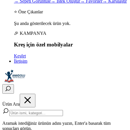
→
Sepeti Görüntüle
→
İstek Oluştur
→
Favoriler
→
Karşılaştır
⭐ Öne Çıkanlar
Şu anda gösterilecek ürün yok.
🎉 KAMPANYA
Kreş için
özel
mobilyalar
Keşfet
İletişim
Ürün Ara
Aramak istediğiniz ürünün adını yazın, Enter'a basarak tüm
sonuçları görün.