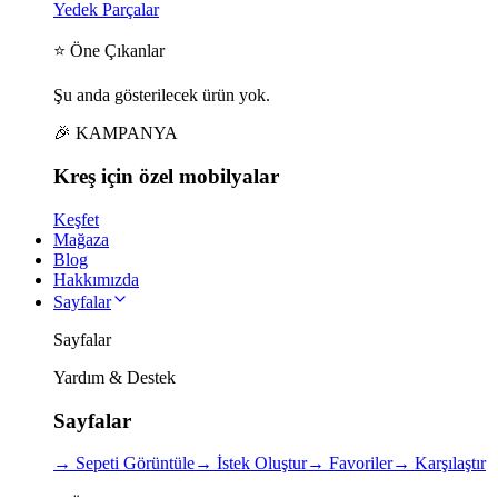
Yedek Parçalar
⭐ Öne Çıkanlar
Şu anda gösterilecek ürün yok.
🎉 KAMPANYA
Kreş için
özel
mobilyalar
Keşfet
Mağaza
Blog
Hakkımızda
Sayfalar
Sayfalar
Yardım & Destek
Sayfalar
→
Sepeti Görüntüle
→
İstek Oluştur
→
Favoriler
→
Karşılaştır