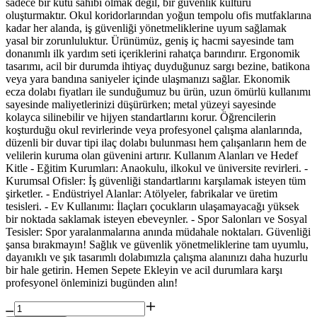
sadece bir kutu sahibi olmak değil, bir güvenlik kültürü
oluşturmaktır. Okul koridorlarından yoğun tempolu ofis mutfaklarına
kadar her alanda, iş güvenliği yönetmeliklerine uyum sağlamak
yasal bir zorunluluktur. Ürünümüz, geniş iç hacmi sayesinde tam
donanımlı ilk yardım seti içeriklerini rahatça barındırır. Ergonomik
tasarımı, acil bir durumda ihtiyaç duyduğunuz sargı bezine, batikona
veya yara bandına saniyeler içinde ulaşmanızı sağlar. Ekonomik
ecza dolabı fiyatları ile sunduğumuz bu ürün, uzun ömürlü kullanımı
sayesinde maliyetlerinizi düşürürken; metal yüzeyi sayesinde
kolayca silinebilir ve hijyen standartlarını korur. Öğrencilerin
koşturduğu okul revirlerinde veya profesyonel çalışma alanlarında,
düzenli bir duvar tipi ilaç dolabı bulunması hem çalışanların hem de
velilerin kuruma olan güvenini artırır. Kullanım Alanları ve Hedef
Kitle - Eğitim Kurumları: Anaokulu, ilkokul ve üniversite revirleri. -
Kurumsal Ofisler: İş güvenliği standartlarını karşılamak isteyen tüm
şirketler. - Endüstriyel Alanlar: Atölyeler, fabrikalar ve üretim
tesisleri. - Ev Kullanımı: İlaçları çocukların ulaşamayacağı yüksek
bir noktada saklamak isteyen ebeveynler. - Spor Salonları ve Sosyal
Tesisler: Spor yaralanmalarına anında müdahale noktaları. Güvenliği
şansa bırakmayın! Sağlık ve güvenlik yönetmeliklerine tam uyumlu,
dayanıklı ve şık tasarımlı dolabımızla çalışma alanınızı daha huzurlu
bir hale getirin. Hemen Sepete Ekleyin ve acil durumlara karşı
profesyonel önleminizi bugünden alın!