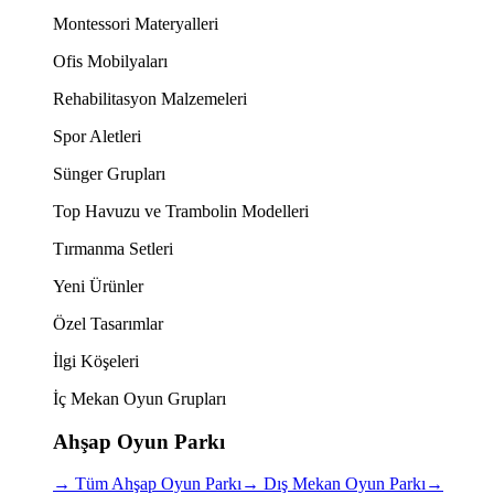
Montessori Materyalleri
Ofis Mobilyaları
Rehabilitasyon Malzemeleri
Spor Aletleri
Sünger Grupları
Top Havuzu ve Trambolin Modelleri
Tırmanma Setleri
Yeni Ürünler
Özel Tasarımlar
İlgi Köşeleri
İç Mekan Oyun Grupları
Ahşap Oyun Parkı
→
Tüm Ahşap Oyun Parkı
→
Dış Mekan Oyun Parkı
→