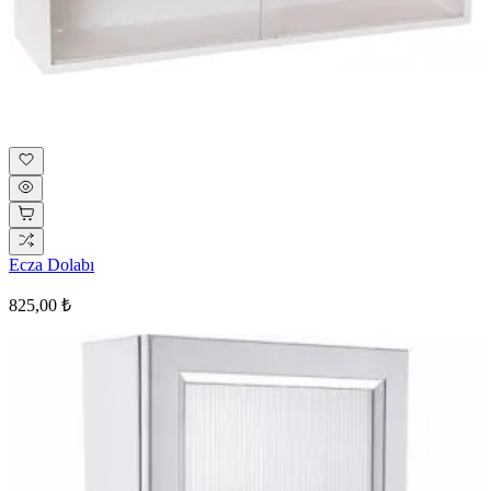
Ecza Dolabı
825,00 ₺