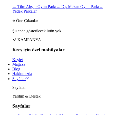
→
Tüm Ahşap Oyun Parkı
→
Dış Mekan Oyun Parkı
→
Yedek Parçalar
⭐ Öne Çıkanlar
Şu anda gösterilecek ürün yok.
🎉 KAMPANYA
Kreş için
özel
mobilyalar
Keşfet
Mağaza
Blog
Hakkımızda
Sayfalar
Sayfalar
Yardım & Destek
Sayfalar