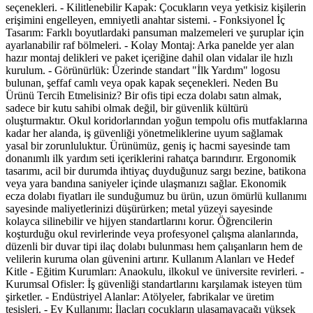
seçenekleri. - Kilitlenebilir Kapak: Çocukların veya yetkisiz kişilerin
erişimini engelleyen, emniyetli anahtar sistemi. - Fonksiyonel İç
Tasarım: Farklı boyutlardaki pansuman malzemeleri ve şuruplar için
ayarlanabilir raf bölmeleri. - Kolay Montaj: Arka panelde yer alan
hazır montaj delikleri ve paket içeriğine dahil olan vidalar ile hızlı
kurulum. - Görünürlük: Üzerinde standart "İlk Yardım" logosu
bulunan, şeffaf camlı veya opak kapak seçenekleri. Neden Bu
Ürünü Tercih Etmelisiniz? Bir ofis tipi ecza dolabı satın almak,
sadece bir kutu sahibi olmak değil, bir güvenlik kültürü
oluşturmaktır. Okul koridorlarından yoğun tempolu ofis mutfaklarına
kadar her alanda, iş güvenliği yönetmeliklerine uyum sağlamak
yasal bir zorunluluktur. Ürünümüz, geniş iç hacmi sayesinde tam
donanımlı ilk yardım seti içeriklerini rahatça barındırır. Ergonomik
tasarımı, acil bir durumda ihtiyaç duyduğunuz sargı bezine, batikona
veya yara bandına saniyeler içinde ulaşmanızı sağlar. Ekonomik
ecza dolabı fiyatları ile sunduğumuz bu ürün, uzun ömürlü kullanımı
sayesinde maliyetlerinizi düşürürken; metal yüzeyi sayesinde
kolayca silinebilir ve hijyen standartlarını korur. Öğrencilerin
koşturduğu okul revirlerinde veya profesyonel çalışma alanlarında,
düzenli bir duvar tipi ilaç dolabı bulunması hem çalışanların hem de
velilerin kuruma olan güvenini artırır. Kullanım Alanları ve Hedef
Kitle - Eğitim Kurumları: Anaokulu, ilkokul ve üniversite revirleri. -
Kurumsal Ofisler: İş güvenliği standartlarını karşılamak isteyen tüm
şirketler. - Endüstriyel Alanlar: Atölyeler, fabrikalar ve üretim
tesisleri. - Ev Kullanımı: İlaçları çocukların ulaşamayacağı yüksek