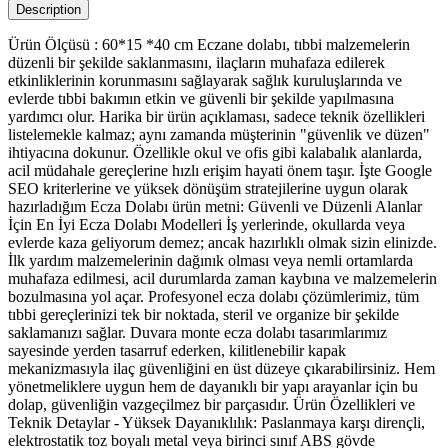
Description
Ürün Ölçüsü : 60*15 *40 cm Eczane dolabı, tıbbi malzemelerin
düzenli bir şekilde saklanmasını, ilaçların muhafaza edilerek
etkinliklerinin korunmasını sağlayarak sağlık kuruluşlarında ve
evlerde tıbbi bakımın etkin ve güvenli bir şekilde yapılmasına
yardımcı olur. Harika bir ürün açıklaması, sadece teknik özellikleri
listelemekle kalmaz; aynı zamanda müşterinin "güvenlik ve düzen"
ihtiyacına dokunur. Özellikle okul ve ofis gibi kalabalık alanlarda,
acil müdahale gereçlerine hızlı erişim hayati önem taşır. İşte Google
SEO kriterlerine ve yüksek dönüşüm stratejilerine uygun olarak
hazırladığım Ecza Dolabı ürün metni: Güvenli ve Düzenli Alanlar
İçin En İyi Ecza Dolabı Modelleri İş yerlerinde, okullarda veya
evlerde kaza geliyorum demez; ancak hazırlıklı olmak sizin elinizde.
İlk yardım malzemelerinin dağınık olması veya nemli ortamlarda
muhafaza edilmesi, acil durumlarda zaman kaybına ve malzemelerin
bozulmasına yol açar. Profesyonel ecza dolabı çözümlerimiz, tüm
tıbbi gereçlerinizi tek bir noktada, steril ve organize bir şekilde
saklamanızı sağlar. Duvara monte ecza dolabı tasarımlarımız
sayesinde yerden tasarruf ederken, kilitlenebilir kapak
mekanizmasıyla ilaç güvenliğini en üst düzeye çıkarabilirsiniz. Hem
yönetmeliklere uygun hem de dayanıklı bir yapı arayanlar için bu
dolap, güvenliğin vazgeçilmez bir parçasıdır. Ürün Özellikleri ve
Teknik Detaylar - Yüksek Dayanıklılık: Paslanmaya karşı dirençli,
elektrostatik toz boyalı metal veya birinci sınıf ABS gövde