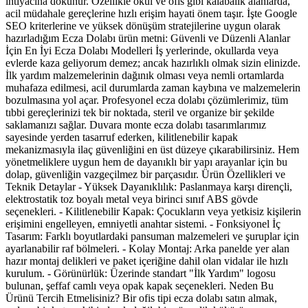
ihtiyacına dokunur. Özellikle okul ve ofis gibi kalabalık alanlarda,
acil müdahale gereçlerine hızlı erişim hayati önem taşır. İşte Google
SEO kriterlerine ve yüksek dönüşüm stratejilerine uygun olarak
hazırladığım Ecza Dolabı ürün metni: Güvenli ve Düzenli Alanlar
İçin En İyi Ecza Dolabı Modelleri İş yerlerinde, okullarda veya
evlerde kaza geliyorum demez; ancak hazırlıklı olmak sizin elinizde.
İlk yardım malzemelerinin dağınık olması veya nemli ortamlarda
muhafaza edilmesi, acil durumlarda zaman kaybına ve malzemelerin
bozulmasına yol açar. Profesyonel ecza dolabı çözümlerimiz, tüm
tıbbi gereçlerinizi tek bir noktada, steril ve organize bir şekilde
saklamanızı sağlar. Duvara monte ecza dolabı tasarımlarımız
sayesinde yerden tasarruf ederken, kilitlenebilir kapak
mekanizmasıyla ilaç güvenliğini en üst düzeye çıkarabilirsiniz. Hem
yönetmeliklere uygun hem de dayanıklı bir yapı arayanlar için bu
dolap, güvenliğin vazgeçilmez bir parçasıdır. Ürün Özellikleri ve
Teknik Detaylar - Yüksek Dayanıklılık: Paslanmaya karşı dirençli,
elektrostatik toz boyalı metal veya birinci sınıf ABS gövde
seçenekleri. - Kilitlenebilir Kapak: Çocukların veya yetkisiz kişilerin
erişimini engelleyen, emniyetli anahtar sistemi. - Fonksiyonel İç
Tasarım: Farklı boyutlardaki pansuman malzemeleri ve şuruplar için
ayarlanabilir raf bölmeleri. - Kolay Montaj: Arka panelde yer alan
hazır montaj delikleri ve paket içeriğine dahil olan vidalar ile hızlı
kurulum. - Görünürlük: Üzerinde standart "İlk Yardım" logosu
bulunan, şeffaf camlı veya opak kapak seçenekleri. Neden Bu
Ürünü Tercih Etmelisiniz? Bir ofis tipi ecza dolabı satın almak,