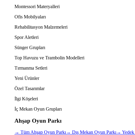
Montessori Materyalleri
Ofis Mobilyaları
Rehabilitasyon Malzemeleri
Spor Aletleri
Sünger Grupları
Top Havuzu ve Trambolin Modelleri
Tırmanma Setleri
Yeni Ürünler
Özel Tasarımlar
İlgi Köşeleri
İç Mekan Oyun Grupları
Ahşap Oyun Parkı
→
Tüm Ahşap Oyun Parkı
→
Dış Mekan Oyun Parkı
→
Yedek 