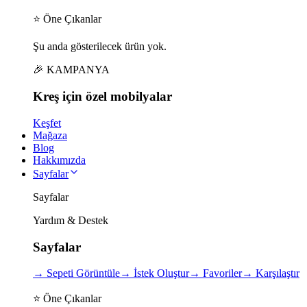
⭐ Öne Çıkanlar
Şu anda gösterilecek ürün yok.
🎉 KAMPANYA
Kreş için
özel
mobilyalar
Keşfet
Mağaza
Blog
Hakkımızda
Sayfalar
Sayfalar
Yardım & Destek
Sayfalar
→
Sepeti Görüntüle
→
İstek Oluştur
→
Favoriler
→
Karşılaştır
⭐ Öne Çıkanlar