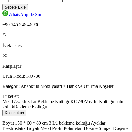
Sepete Ekle
WhatsApp ile Sor
+90 545 246 46 76
İstek listesi
Karşılaştır
Ürün Kodu:
KO730
Kategori:
Anaokulu Mobilyaları > Bank ve Oturma Köşeleri
Etiketler:
Metal Ayaklı 3 Lü Bekleme Koltuğu
KO730
Misafir Koltuğu
Lobi
koltuk
Bekleme Koltuğu
Description
Boyut 150 * 60 * 80 cm 3 Lü bekleme koltuğu Ayaklar
Elektrostatik Boyalı Metal Profil Poliüretan Dökme Sünger Döşeme