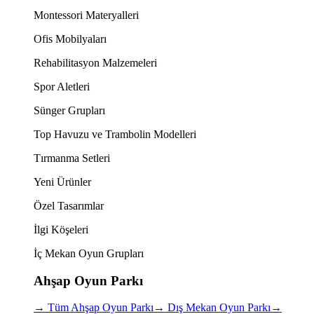
Montessori Materyalleri
Ofis Mobilyaları
Rehabilitasyon Malzemeleri
Spor Aletleri
Sünger Grupları
Top Havuzu ve Trambolin Modelleri
Tırmanma Setleri
Yeni Ürünler
Özel Tasarımlar
İlgi Köşeleri
İç Mekan Oyun Grupları
Ahşap Oyun Parkı
→
Tüm Ahşap Oyun Parkı
→
Dış Mekan Oyun Parkı
→