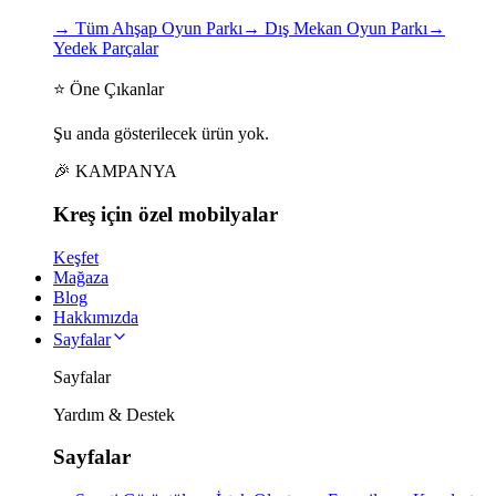
→
Tüm Ahşap Oyun Parkı
→
Dış Mekan Oyun Parkı
→
Yedek Parçalar
⭐ Öne Çıkanlar
Şu anda gösterilecek ürün yok.
🎉 KAMPANYA
Kreş için
özel
mobilyalar
Keşfet
Mağaza
Blog
Hakkımızda
Sayfalar
Sayfalar
Yardım & Destek
Sayfalar