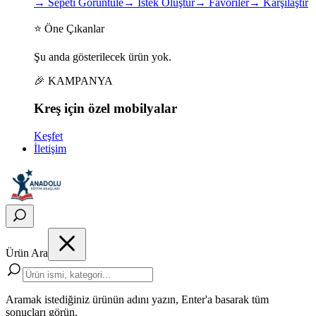
→
Sepeti Görüntüle
→
İstek Oluştur
→
Favoriler
→
Karşılaştır
⭐ Öne Çıkanlar
Şu anda gösterilecek ürün yok.
🎉 KAMPANYA
Kreş için
özel
mobilyalar
Keşfet
İletişim
Ürün Ara
Aramak istediğiniz ürünün adını yazın, Enter'a basarak tüm
sonuçları görün.