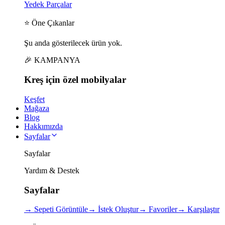
Yedek Parçalar
⭐ Öne Çıkanlar
Şu anda gösterilecek ürün yok.
🎉 KAMPANYA
Kreş için
özel
mobilyalar
Keşfet
Mağaza
Blog
Hakkımızda
Sayfalar
Sayfalar
Yardım & Destek
Sayfalar
→
Sepeti Görüntüle
→
İstek Oluştur
→
Favoriler
→
Karşılaştır