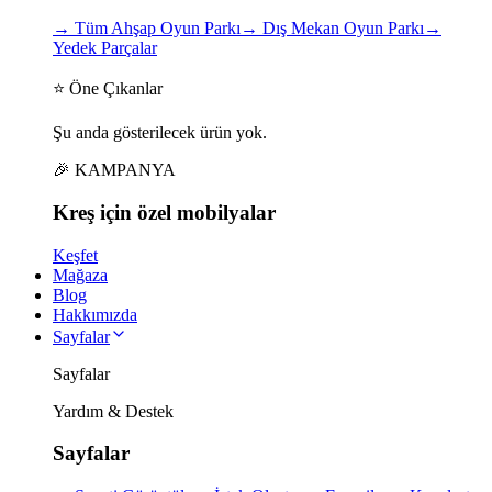
→
Tüm Ahşap Oyun Parkı
→
Dış Mekan Oyun Parkı
→
Yedek Parçalar
⭐ Öne Çıkanlar
Şu anda gösterilecek ürün yok.
🎉 KAMPANYA
Kreş için
özel
mobilyalar
Keşfet
Mağaza
Blog
Hakkımızda
Sayfalar
Sayfalar
Yardım & Destek
Sayfalar