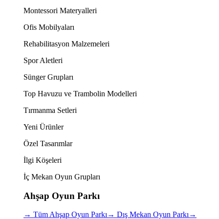
Montessori Materyalleri
Ofis Mobilyaları
Rehabilitasyon Malzemeleri
Spor Aletleri
Sünger Grupları
Top Havuzu ve Trambolin Modelleri
Tırmanma Setleri
Yeni Ürünler
Özel Tasarımlar
İlgi Köşeleri
İç Mekan Oyun Grupları
Ahşap Oyun Parkı
→
Tüm Ahşap Oyun Parkı
→
Dış Mekan Oyun Parkı
→