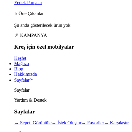
Yedek Parçalar
⭐ Öne Çıkanlar
Şu anda gösterilecek ürün yok.
🎉 KAMPANYA
Kreş için
özel
mobilyalar
Keşfet
Mağaza
Blog
Hakkımızda
Sayfalar
Sayfalar
Yardım & Destek
Sayfalar
→
Sepeti Görüntüle
→
İstek Oluştur
→
Favoriler
→
Karşılaştır