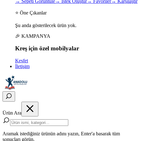
→
Sepeti Görüntüle
→
İstek Oluştur
→
Favoriler
→
Karşılaştır
⭐ Öne Çıkanlar
Şu anda gösterilecek ürün yok.
🎉 KAMPANYA
Kreş için
özel
mobilyalar
Keşfet
İletişim
Ürün Ara
Aramak istediğiniz ürünün adını yazın, Enter'a basarak tüm
sonuçları görün.