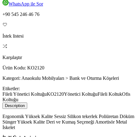
WhatsApp ile Sor
+90 545 246 46 76
İstek listesi
Karşılaştır
Ürün Kodu:
KO2120
Kategori:
Anaokulu Mobilyaları > Bank ve Oturma Köşeleri
Etiketler:
Fileli Yönetici Koltuğu
KO2120
Yönetici Koltuğu
Fileli Koltuk
Ofis
Koltuğu
Description
Ergonomik Yüksek Kalite Sessiz Silikon tekerlek Poliüretan Döküm
Sünger Yüksek Kalite Deri ve Kumaş Seçeneği Amortisör Metal
İskelet