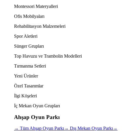
Montessori Materyalleri
Ofis Mobilyaları
Rehabilitasyon Malzemeleri
Spor Aletleri
Sünger Grupları
Top Havuzu ve Trambolin Modelleri
Tırmanma Setleri
Yeni Ürünler
Özel Tasarımlar
İlgi Köşeleri
İç Mekan Oyun Grupları
Ahşap Oyun Parkı
→
Tüm Ahşap Oyun Parkı
→
Dış Mekan Oyun Parkı
→