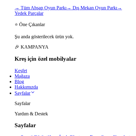
→
Tüm Ahşap Oyun Parkı
→
Dış Mekan Oyun Parkı
→
Yedek Parçalar
⭐ Öne Çıkanlar
Şu anda gösterilecek ürün yok.
🎉 KAMPANYA
Kreş için
özel
mobilyalar
Keşfet
Mağaza
Blog
Hakkımızda
Sayfalar
Sayfalar
Yardım & Destek
Sayfalar