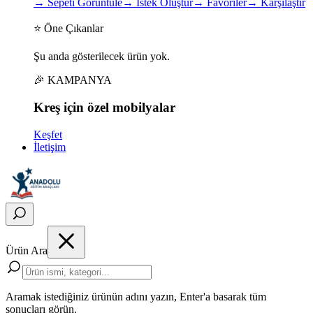
→
Sepeti Görüntüle
→
İstek Oluştur
→
Favoriler
→
Karşılaştır
⭐ Öne Çıkanlar
Şu anda gösterilecek ürün yok.
🎉 KAMPANYA
Kreş için
özel
mobilyalar
Keşfet
İletişim
Ürün Ara
Aramak istediğiniz ürünün adını yazın, Enter'a basarak tüm
sonuçları görün.