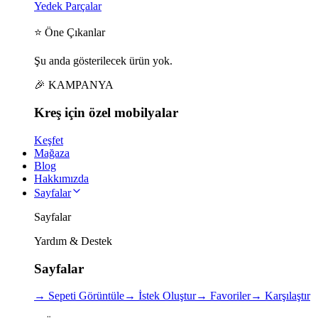
Yedek Parçalar
⭐ Öne Çıkanlar
Şu anda gösterilecek ürün yok.
🎉 KAMPANYA
Kreş için
özel
mobilyalar
Keşfet
Mağaza
Blog
Hakkımızda
Sayfalar
Sayfalar
Yardım & Destek
Sayfalar
→
Sepeti Görüntüle
→
İstek Oluştur
→
Favoriler
→
Karşılaştır