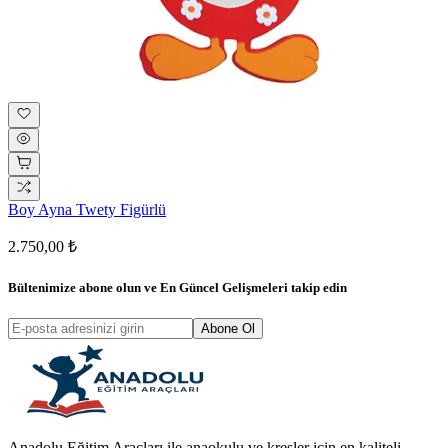
Boy Ayna Twety Figürlü
2.750,00 ₺
Bültenimize abone olun ve
En Güncel Gelişmeleri
takip edin
Abone Ol
Anadolu Eğitim Araçları ile anaokulu ve kreşler için en kaliteli