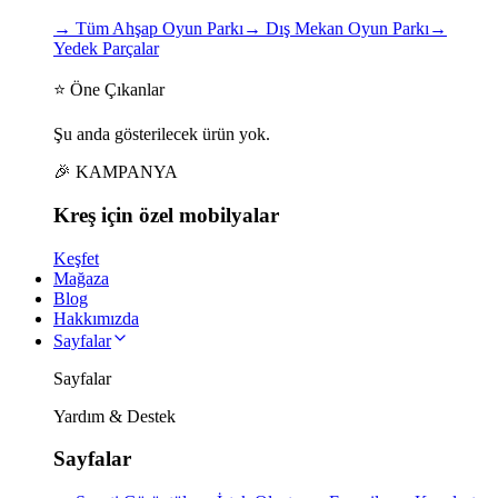
→
Tüm Ahşap Oyun Parkı
→
Dış Mekan Oyun Parkı
→
Yedek Parçalar
⭐ Öne Çıkanlar
Şu anda gösterilecek ürün yok.
🎉 KAMPANYA
Kreş için
özel
mobilyalar
Keşfet
Mağaza
Blog
Hakkımızda
Sayfalar
Sayfalar
Yardım & Destek
Sayfalar