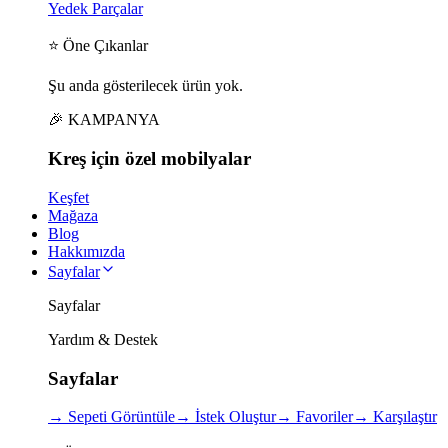
Yedek Parçalar
⭐ Öne Çıkanlar
Şu anda gösterilecek ürün yok.
🎉 KAMPANYA
Kreş için
özel
mobilyalar
Keşfet
Mağaza
Blog
Hakkımızda
Sayfalar
Sayfalar
Yardım & Destek
Sayfalar
→
Sepeti Görüntüle
→
İstek Oluştur
→
Favoriler
→
Karşılaştır