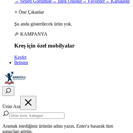
→
Sepeti Görüntüle
→
İstek Oluştur
→
Favoriler
→
Karşılaştır
⭐ Öne Çıkanlar
Şu anda gösterilecek ürün yok.
🎉 KAMPANYA
Kreş için
özel
mobilyalar
Keşfet
İletişim
Ürün Ara
Aramak istediğiniz ürünün adını yazın, Enter'a basarak tüm
sonuçları görün.