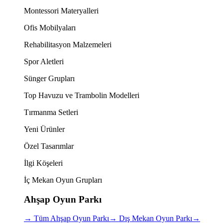
Montessori Materyalleri
Ofis Mobilyaları
Rehabilitasyon Malzemeleri
Spor Aletleri
Sünger Grupları
Top Havuzu ve Trambolin Modelleri
Tırmanma Setleri
Yeni Ürünler
Özel Tasarımlar
İlgi Köşeleri
İç Mekan Oyun Grupları
Ahşap Oyun Parkı
→
Tüm Ahşap Oyun Parkı
→
Dış Mekan Oyun Parkı
→