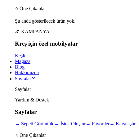
⭐ Öne Çıkanlar
Şu anda gösterilecek ürün yok.
🎉 KAMPANYA
Kreş için
özel
mobilyalar
Keşfet
Mağaza
Blog
Hakkımızda
Sayfalar
Sayfalar
Yardım & Destek
Sayfalar
→
Sepeti Görüntüle
→
İstek Oluştur
→
Favoriler
→
Karşılaştır
⭐ Öne Çıkanlar