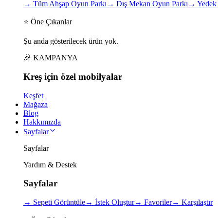
→
Tüm Ahşap Oyun Parkı
→
Dış Mekan Oyun Parkı
→
Yedek 
⭐ Öne Çıkanlar
Şu anda gösterilecek ürün yok.
🎉 KAMPANYA
Kreş için
özel
mobilyalar
Keşfet
Mağaza
Blog
Hakkımızda
Sayfalar
Sayfalar
Yardım & Destek
Sayfalar
→
Sepeti Görüntüle
→
İstek Oluştur
→
Favoriler
→
Karşılaştır