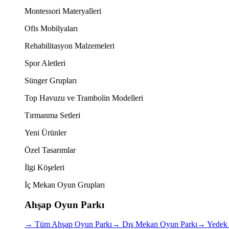
Montessori Materyalleri
Ofis Mobilyaları
Rehabilitasyon Malzemeleri
Spor Aletleri
Sünger Grupları
Top Havuzu ve Trambolin Modelleri
Tırmanma Setleri
Yeni Ürünler
Özel Tasarımlar
İlgi Köşeleri
İç Mekan Oyun Grupları
Ahşap Oyun Parkı
→
Tüm Ahşap Oyun Parkı
→
Dış Mekan Oyun Parkı
→
Yedek 