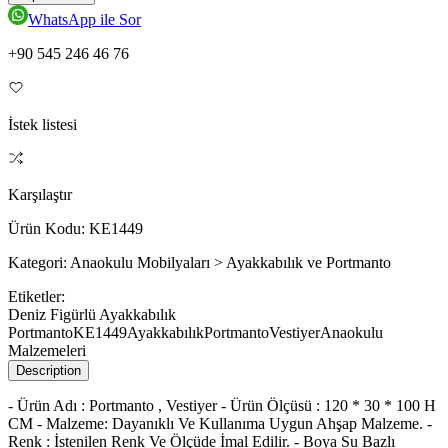
WhatsApp ile Sor
+90 545 246 46 76
İstek listesi
Karşılaştır
Ürün Kodu:
KE1449
Kategori:
Anaokulu Mobilyaları > Ayakkabılık ve Portmanto
Etiketler:
Deniz Figürlü Ayakkabılık
Portmanto
KE1449
Ayakkabılık
Portmanto
Vestiyer
Anaokulu
Malzemeleri
Description
- Ürün Adı : Portmanto , Vestiyer - Ürün Ölçüsü : 120 * 30 * 100 H
CM - Malzeme: Dayanıklı Ve Kullanıma Uygun Ahşap Malzeme. -
Renk : İstenilen Renk Ve Ölçüde İmal Edilir. - Boya Su Bazlı