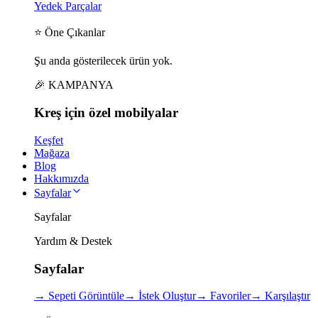
Yedek Parçalar
⭐ Öne Çıkanlar
Şu anda gösterilecek ürün yok.
🎉 KAMPANYA
Kreş için
özel
mobilyalar
Keşfet
Mağaza
Blog
Hakkımızda
Sayfalar
Sayfalar
Yardım & Destek
Sayfalar
→
Sepeti Görüntüle
→
İstek Oluştur
→
Favoriler
→
Karşılaştır