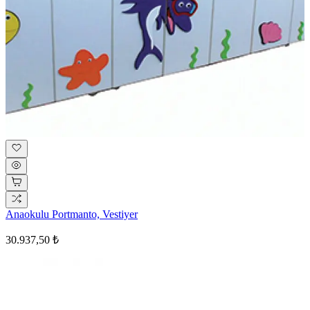
Anaokulu Portmanto, Vestiyer
30.937,50 ₺