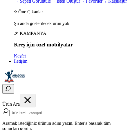
→
Sepeti Görüntüle
→
İstek Oluştur
→
Favoriler
→
Karşılaştır
⭐ Öne Çıkanlar
Şu anda gösterilecek ürün yok.
🎉 KAMPANYA
Kreş için
özel
mobilyalar
Keşfet
İletişim
Ürün Ara
Aramak istediğiniz ürünün adını yazın, Enter'a basarak tüm
sonuçları görün.