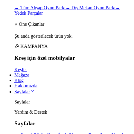
→
Tüm Ahşap Oyun Parkı
→
Dış Mekan Oyun Parkı
→
Yedek Parçalar
⭐ Öne Çıkanlar
Şu anda gösterilecek ürün yok.
🎉 KAMPANYA
Kreş için
özel
mobilyalar
Keşfet
Mağaza
Blog
Hakkımızda
Sayfalar
Sayfalar
Yardım & Destek
Sayfalar