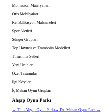
Montessori Materyalleri
Ofis Mobilyaları
Rehabilitasyon Malzemeleri
Spor Aletleri
Sünger Grupları
Top Havuzu ve Trambolin Modelleri
Tırmanma Setleri
Yeni Ürünler
Özel Tasarımlar
İlgi Köşeleri
İç Mekan Oyun Grupları
Ahşap Oyun Parkı
→
Tüm Ahşap Oyun Parkı
→
Dış Mekan Oyun Parkı
→