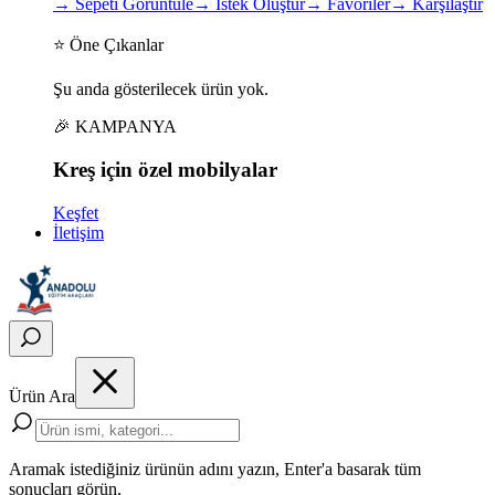
→
Sepeti Görüntüle
→
İstek Oluştur
→
Favoriler
→
Karşılaştır
⭐ Öne Çıkanlar
Şu anda gösterilecek ürün yok.
🎉 KAMPANYA
Kreş için
özel
mobilyalar
Keşfet
İletişim
Ürün Ara
Aramak istediğiniz ürünün adını yazın, Enter'a basarak tüm
sonuçları görün.