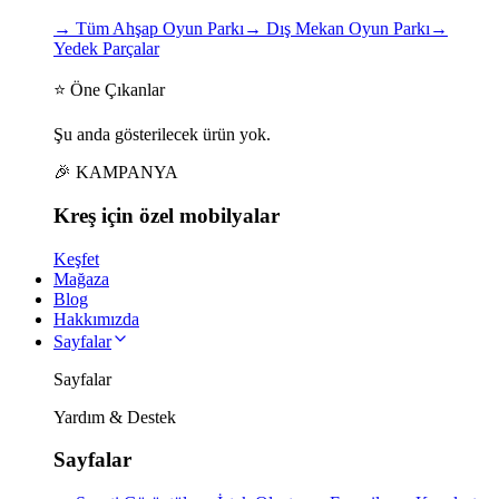
→
Tüm Ahşap Oyun Parkı
→
Dış Mekan Oyun Parkı
→
Yedek Parçalar
⭐ Öne Çıkanlar
Şu anda gösterilecek ürün yok.
🎉 KAMPANYA
Kreş için
özel
mobilyalar
Keşfet
Mağaza
Blog
Hakkımızda
Sayfalar
Sayfalar
Yardım & Destek
Sayfalar