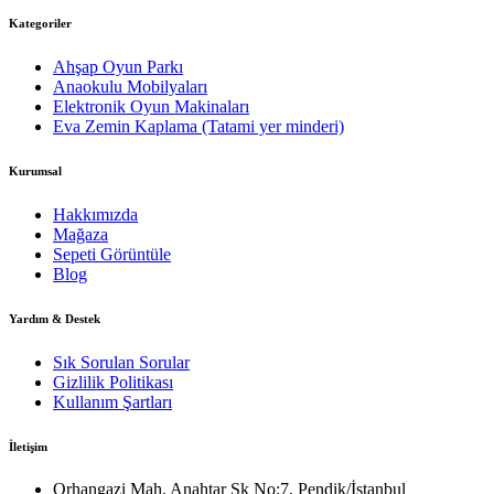
Kategoriler
Ahşap Oyun Parkı
Anaokulu Mobilyaları
Elektronik Oyun Makinaları
Eva Zemin Kaplama (Tatami yer minderi)
Kurumsal
Hakkımızda
Mağaza
Sepeti Görüntüle
Blog
Yardım & Destek
Sık Sorulan Sorular
Gizlilik Politikası
Kullanım Şartları
İletişim
Orhangazi Mah. Anahtar Sk No:7, Pendik/İstanbul