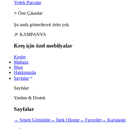
Yedek Parçalar
⭐ Öne Çıkanlar
Şu anda gösterilecek ürün yok.
🎉 KAMPANYA
Kreş için
özel
mobilyalar
Keşfet
Mağaza
Blog
Hakkımızda
Sayfalar
Sayfalar
Yardım & Destek
Sayfalar
→
Sepeti Görüntüle
→
İstek Oluştur
→
Favoriler
→
Karşılaştır