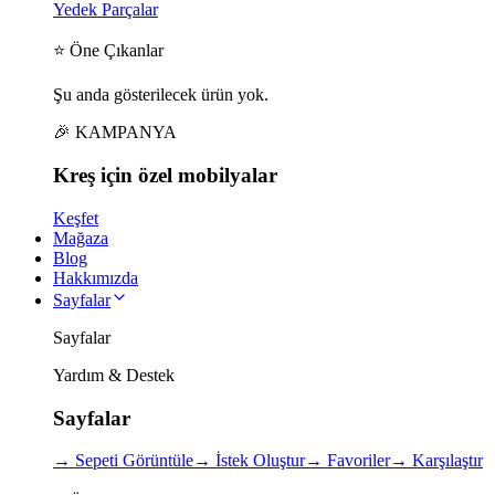
Yedek Parçalar
⭐ Öne Çıkanlar
Şu anda gösterilecek ürün yok.
🎉 KAMPANYA
Kreş için
özel
mobilyalar
Keşfet
Mağaza
Blog
Hakkımızda
Sayfalar
Sayfalar
Yardım & Destek
Sayfalar
→
Sepeti Görüntüle
→
İstek Oluştur
→
Favoriler
→
Karşılaştır