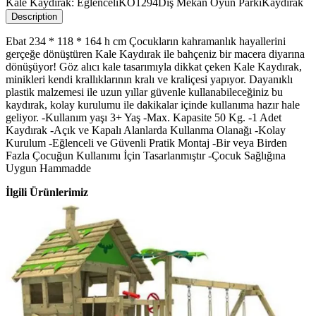
Kale Kaydırak: Eğlenceli
KO1294
Dış Mekan Oyun Parkı
Kaydırak
Description
Ebat 234 * 118 * 164 h cm Çocukların kahramanlık hayallerini
gerçeğe dönüştüren Kale Kaydırak ile bahçeniz bir macera diyarına
dönüşüyor! Göz alıcı kale tasarımıyla dikkat çeken Kale Kaydırak,
minikleri kendi krallıklarının kralı ve kraliçesi yapıyor. Dayanıklı
plastik malzemesi ile uzun yıllar güvenle kullanabileceğiniz bu
kaydırak, kolay kurulumu ile dakikalar içinde kullanıma hazır hale
geliyor. -Kullanım yaşı 3+ Yaş -Max. Kapasite 50 Kg. -1 Adet
Kaydırak -Açık ve Kapalı Alanlarda Kullanma Olanağı -Kolay
Kurulum -Eğlenceli ve Güvenli Pratik Montaj -Bir veya Birden
Fazla Çocuğun Kullanımı İçin Tasarlanmıştır -Çocuk Sağlığına
Uygun Hammadde
İlgili Ürünlerimiz