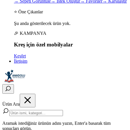
→
Sepeti Görüntüle
→
İstek Oluştur
→
Favoriler
→
Karşılaştır
⭐ Öne Çıkanlar
Şu anda gösterilecek ürün yok.
🎉 KAMPANYA
Kreş için
özel
mobilyalar
Keşfet
İletişim
Ürün Ara
Aramak istediğiniz ürünün adını yazın, Enter'a basarak tüm
sonuçları görün.