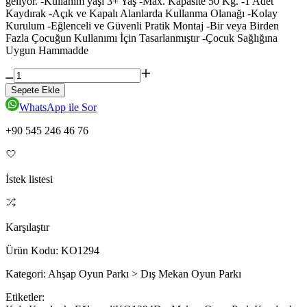
geliyor. -Kullanım yaşı 3+ Yaş -Max. Kapasite 50 Kg. -1 Adet
Kaydırak -Açık ve Kapalı Alanlarda Kullanma Olanağı -Kolay
Kurulum -Eğlenceli ve Güvenli Pratik Montaj -Bir veya Birden
Fazla Çocuğun Kullanımı İçin Tasarlanmıştır -Çocuk Sağlığına
Uygun Hammadde
Sepete Ekle
WhatsApp ile Sor
+90 545 246 46 76
İstek listesi
Karşılaştır
Ürün Kodu:
KO1294
Kategori:
Ahşap Oyun Parkı > Dış Mekan Oyun Parkı
Etiketler: