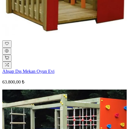
Ahşap Dış Mekan Oyun Evi
63.800,00 ₺