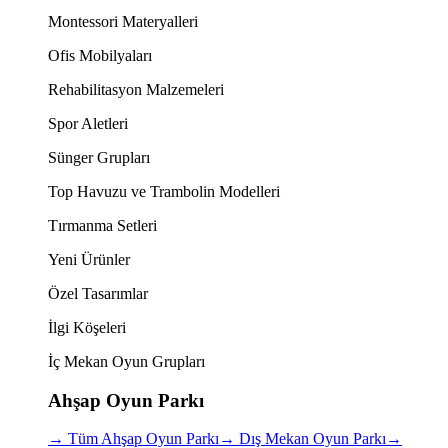
Montessori Materyalleri
Ofis Mobilyaları
Rehabilitasyon Malzemeleri
Spor Aletleri
Sünger Grupları
Top Havuzu ve Trambolin Modelleri
Tırmanma Setleri
Yeni Ürünler
Özel Tasarımlar
İlgi Köşeleri
İç Mekan Oyun Grupları
Ahşap Oyun Parkı
→
Tüm Ahşap Oyun Parkı
→
Dış Mekan Oyun Parkı
→