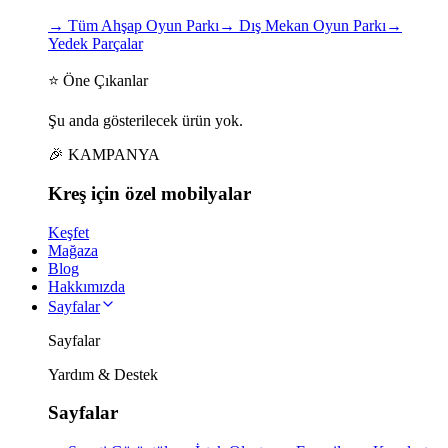
→
Tüm Ahşap Oyun Parkı
→
Dış Mekan Oyun Parkı
→
Yedek Parçalar
⭐ Öne Çıkanlar
Şu anda gösterilecek ürün yok.
🎉 KAMPANYA
Kreş için
özel
mobilyalar
Keşfet
Mağaza
Blog
Hakkımızda
Sayfalar
Sayfalar
Yardım & Destek
Sayfalar