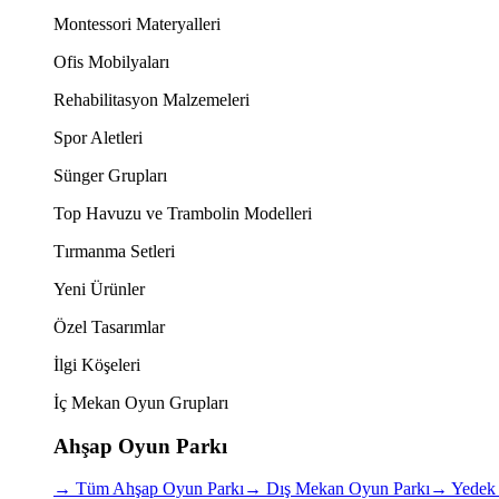
Montessori Materyalleri
Ofis Mobilyaları
Rehabilitasyon Malzemeleri
Spor Aletleri
Sünger Grupları
Top Havuzu ve Trambolin Modelleri
Tırmanma Setleri
Yeni Ürünler
Özel Tasarımlar
İlgi Köşeleri
İç Mekan Oyun Grupları
Ahşap Oyun Parkı
→
Tüm Ahşap Oyun Parkı
→
Dış Mekan Oyun Parkı
→
Yedek 