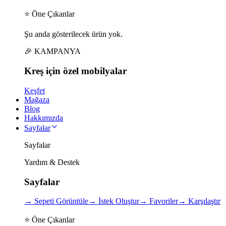
⭐ Öne Çıkanlar
Şu anda gösterilecek ürün yok.
🎉 KAMPANYA
Kreş için
özel
mobilyalar
Keşfet
Mağaza
Blog
Hakkımızda
Sayfalar
Sayfalar
Yardım & Destek
Sayfalar
→
Sepeti Görüntüle
→
İstek Oluştur
→
Favoriler
→
Karşılaştır
⭐ Öne Çıkanlar