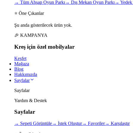
→
Tüm Ahşap Oyun Parkı
→
Dış Mekan Oyun Parkı
→
Yedek 
⭐ Öne Çıkanlar
Şu anda gösterilecek ürün yok.
🎉 KAMPANYA
Kreş için
özel
mobilyalar
Keşfet
Mağaza
Blog
Hakkımızda
Sayfalar
Sayfalar
Yardım & Destek
Sayfalar
→
Sepeti Görüntüle
→
İstek Oluştur
→
Favoriler
→
Karşılaştır