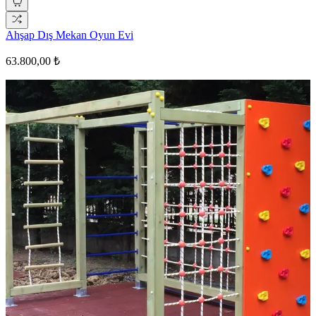
Ahşap Dış Mekan Oyun Evi
63.800,00 ₺