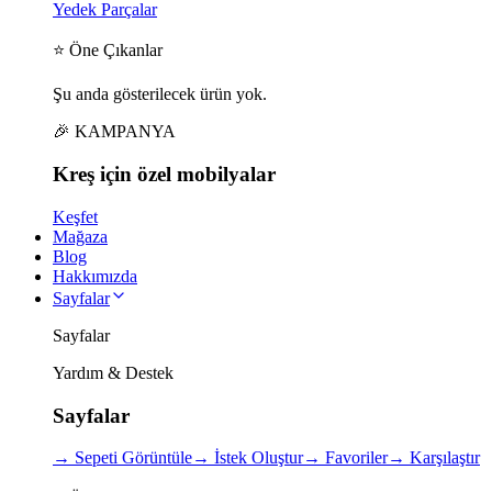
Yedek Parçalar
⭐ Öne Çıkanlar
Şu anda gösterilecek ürün yok.
🎉 KAMPANYA
Kreş için
özel
mobilyalar
Keşfet
Mağaza
Blog
Hakkımızda
Sayfalar
Sayfalar
Yardım & Destek
Sayfalar
→
Sepeti Görüntüle
→
İstek Oluştur
→
Favoriler
→
Karşılaştır