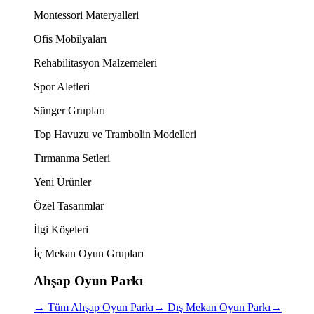
Montessori Materyalleri
Ofis Mobilyaları
Rehabilitasyon Malzemeleri
Spor Aletleri
Sünger Grupları
Top Havuzu ve Trambolin Modelleri
Tırmanma Setleri
Yeni Ürünler
Özel Tasarımlar
İlgi Köşeleri
İç Mekan Oyun Grupları
Ahşap Oyun Parkı
→
Tüm Ahşap Oyun Parkı
→
Dış Mekan Oyun Parkı
→