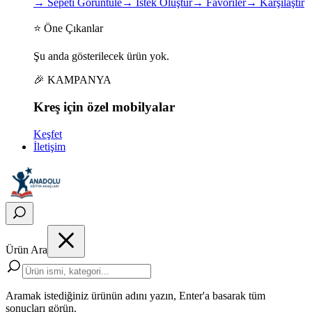
→
Sepeti Görüntüle
→
İstek Oluştur
→
Favoriler
→
Karşılaştır
⭐ Öne Çıkanlar
Şu anda gösterilecek ürün yok.
🎉 KAMPANYA
Kreş için
özel
mobilyalar
Keşfet
İletişim
Ürün Ara
Aramak istediğiniz ürünün adını yazın, Enter'a basarak tüm
sonuçları görün.