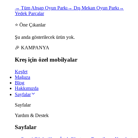
→
Tüm Ahşap Oyun Parkı
→
Dış Mekan Oyun Parkı
→
Yedek Parçalar
⭐ Öne Çıkanlar
Şu anda gösterilecek ürün yok.
🎉 KAMPANYA
Kreş için
özel
mobilyalar
Keşfet
Mağaza
Blog
Hakkımızda
Sayfalar
Sayfalar
Yardım & Destek
Sayfalar