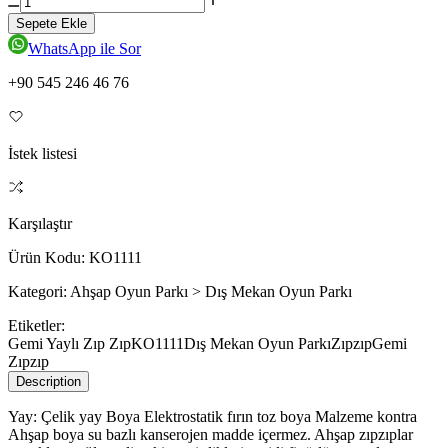
Sepete Ekle
WhatsApp ile Sor
+90 545 246 46 76
İstek listesi
Karşılaştır
Ürün Kodu:
KO1111
Kategori:
Ahşap Oyun Parkı > Dış Mekan Oyun Parkı
Etiketler:
Gemi Yaylı Zıp Zıp
KO1111
Dış Mekan Oyun Parkı
Zıpzıp
Gemi
Zıpzıp
Description
Yay: Çelik yay Boya Elektrostatik fırın toz boya Malzeme kontra
Ahşap boya su bazlı kanserojen madde içermez. Ahşap zıpzıplar