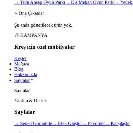
→
Tüm Ahşap Oyun Parkı
→
Dış Mekan Oyun Parkı
→
Yedek 
⭐ Öne Çıkanlar
Şu anda gösterilecek ürün yok.
🎉 KAMPANYA
Kreş için
özel
mobilyalar
Keşfet
Mağaza
Blog
Hakkımızda
Sayfalar
Sayfalar
Yardım & Destek
Sayfalar
→
Sepeti Görüntüle
→
İstek Oluştur
→
Favoriler
→
Karşılaştır