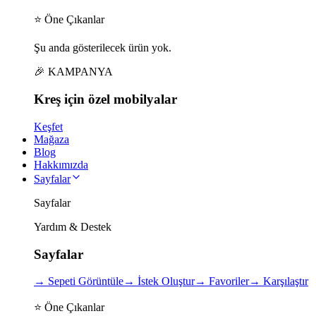
⭐ Öne Çıkanlar
Şu anda gösterilecek ürün yok.
🎉 KAMPANYA
Kreş için
özel
mobilyalar
Keşfet
Mağaza
Blog
Hakkımızda
Sayfalar
Sayfalar
Yardım & Destek
Sayfalar
→
Sepeti Görüntüle
→
İstek Oluştur
→
Favoriler
→
Karşılaştır
⭐ Öne Çıkanlar