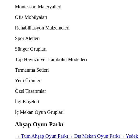
Montessori Materyalleri
Ofis Mobilyaları
Rehabilitasyon Malzemeleri
Spor Aletleri
Sünger Grupları
Top Havuzu ve Trambolin Modelleri
Tırmanma Setleri
Yeni Ürünler
Özel Tasarımlar
İlgi Köşeleri
İç Mekan Oyun Grupları
Ahşap Oyun Parkı
→
Tüm Ahşap Oyun Parkı
→
Dış Mekan Oyun Parkı
→
Yedek 