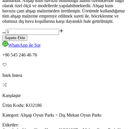
alanlarıdır. Ahşap kum havuzu bulunduğu alanın özelliklerine bağlı
olarak özel ölçü ve modellerde yapılabilmektedir. Ahşap kum
havuzu çam ahşap malzemeden üretilmiştir. Üretimde kullandığımız
tüm ahşap malzeme emprenye edilmek sureti ile, böceklenme ve
olumsuz dış hava koşullarına karşı dayanıklı hale getirilmiştir.
Sepete Ekle
WhatsApp ile Sor
+90 545 246 46 76
İstek listesi
Karşılaştır
Ürün Kodu:
KO2186
Kategori:
Ahşap Oyun Parkı > Dış Mekan Oyun Parkı
Etiketler: