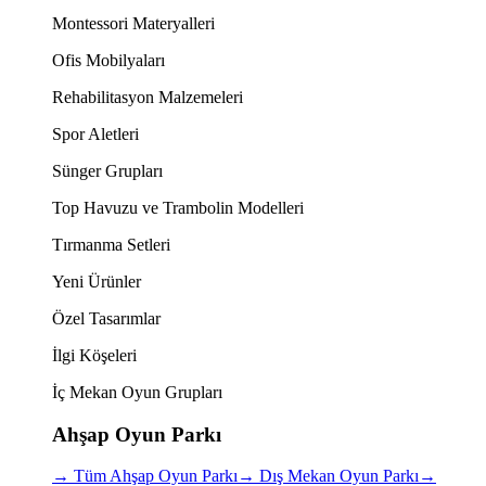
Montessori Materyalleri
Ofis Mobilyaları
Rehabilitasyon Malzemeleri
Spor Aletleri
Sünger Grupları
Top Havuzu ve Trambolin Modelleri
Tırmanma Setleri
Yeni Ürünler
Özel Tasarımlar
İlgi Köşeleri
İç Mekan Oyun Grupları
Ahşap Oyun Parkı
→
Tüm Ahşap Oyun Parkı
→
Dış Mekan Oyun Parkı
→