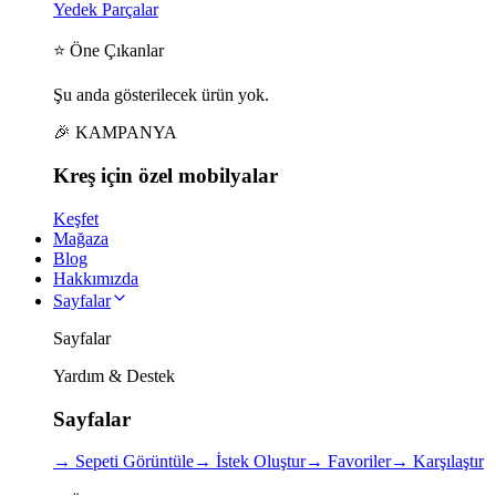
Yedek Parçalar
⭐ Öne Çıkanlar
Şu anda gösterilecek ürün yok.
🎉 KAMPANYA
Kreş için
özel
mobilyalar
Keşfet
Mağaza
Blog
Hakkımızda
Sayfalar
Sayfalar
Yardım & Destek
Sayfalar
→
Sepeti Görüntüle
→
İstek Oluştur
→
Favoriler
→
Karşılaştır