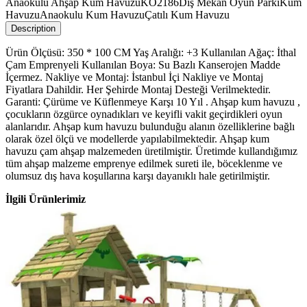
Anaokulu Ahşap Kum Havuzu
KO2186
Dış Mekan Oyun Parkı
Kum
Havuzu
Anaokulu Kum Havuzu
Çatılı Kum Havuzu
Description
Ürün Ölçüsü: 350 * 100 CM Yaş Aralığı: +3 Kullanılan Ağaç: İthal
Çam Emprenyeli Kullanılan Boya: Su Bazlı Kanserojen Madde
İçermez. Nakliye ve Montaj: İstanbul İçi Nakliye ve Montaj
Fiyatlara Dahildir. Her Şehirde Montaj Desteği Verilmektedir.
Garanti: Çürüme ve Küflenmeye Karşı 10 Yıl . Ahşap kum havuzu ,
çocukların özgürce oynadıkları ve keyifli vakit geçirdikleri oyun
alanlarıdır. Ahşap kum havuzu bulunduğu alanın özelliklerine bağlı
olarak özel ölçü ve modellerde yapılabilmektedir. Ahşap kum
havuzu çam ahşap malzemeden üretilmiştir. Üretimde kullandığımız
tüm ahşap malzeme emprenye edilmek sureti ile, böceklenme ve
olumsuz dış hava koşullarına karşı dayanıklı hale getirilmiştir.
İlgili Ürünlerimiz