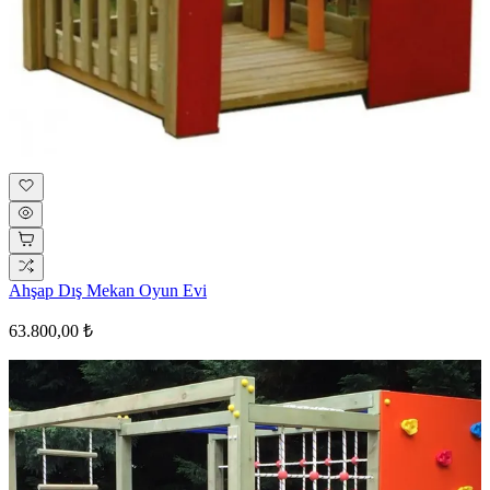
Ahşap Dış Mekan Oyun Evi
63.800,00 ₺