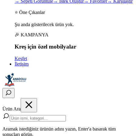
→
Sepeti Görüntüle
→
İstek Oluştur
→
Favoriler
→
Karşılaştır
⭐ Öne Çıkanlar
Şu anda gösterilecek ürün yok.
🎉 KAMPANYA
Kreş için
özel
mobilyalar
Keşfet
İletişim
Ürün Ara
Aramak istediğiniz ürünün adını yazın, Enter'a basarak tüm
sonuçları görün.