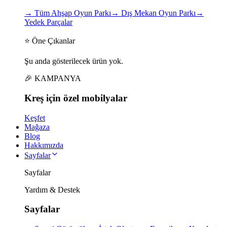
→
Tüm Ahşap Oyun Parkı
→
Dış Mekan Oyun Parkı
→
Yedek Parçalar
⭐ Öne Çıkanlar
Şu anda gösterilecek ürün yok.
🎉 KAMPANYA
Kreş için
özel
mobilyalar
Keşfet
Mağaza
Blog
Hakkımızda
Sayfalar
Sayfalar
Yardım & Destek
Sayfalar